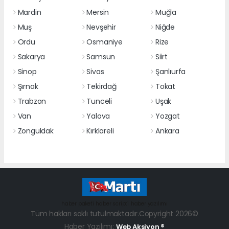
Mardin
Mersin
Muğla
Muş
Nevşehir
Niğde
Ordu
Osmaniye
Rize
Sakarya
Samsun
Siirt
Sinop
Sivas
Şanlıurfa
Şırnak
Tekirdağ
Tokat
Trabzon
Tunceli
Uşak
Van
Yalova
Yozgat
Zonguldak
Kırklareli
Ankara
haber paketi
haber scripti
haber yazılımı
Tüm hakları saklı tutulmaktadır.Copyright 2026©
Haber Yazılımı:
Web Aksiyon ®