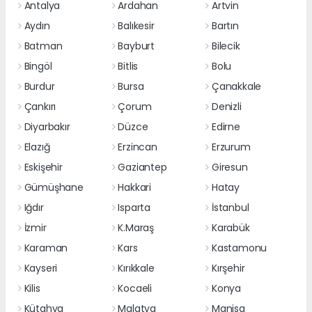
Antalya
Ardahan
Artvin
Aydın
Balıkesir
Bartın
Batman
Bayburt
Bilecik
Bingöl
Bitlis
Bolu
Burdur
Bursa
Çanakkale
Çankırı
Çorum
Denizli
Diyarbakır
Düzce
Edirne
Elazığ
Erzincan
Erzurum
Eskişehir
Gaziantep
Giresun
Gümüşhane
Hakkari
Hatay
Iğdır
Isparta
İstanbul
İzmir
K.Maraş
Karabük
Karaman
Kars
Kastamonu
Kayseri
Kırıkkale
Kırşehir
Kilis
Kocaeli
Konya
Kütahya
Malatya
Manisa