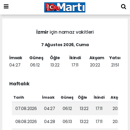
İzmir
için namaz vakitleri
7 Ağustos 2026, Cuma
İmsak
Güneş
Öğle
İkindi
Akşam
Yatsı
04:27
06:12
13:22
17:11
20:22
21:51
Haftalık
Tarih
İmsak
Güneş
Öğle
İkindi
Akşam
07.08.2026
04:27
06:12
13:22
17:11
20:22
08.08.2026
04:28
06:13
13:22
17:11
20:21