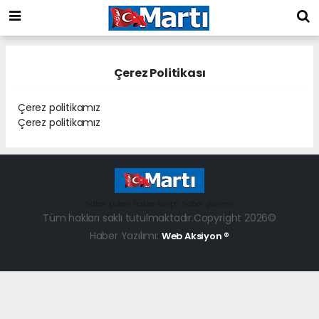
Çerez Politikası
Çerez politikamız
Çerez politikamız
haber paketi
haber scripti
haber yazılımı
Tüm hakları saklı tutulmaktadır.Copyright 2026©
Haber Yazılımı:
Web Aksiyon ®