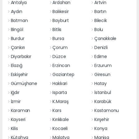
Antalya
Ardahan
Artvin
Aydın
Balıkesir
Bartın
Batman
Bayburt
Bilecik
Bingöl
Bitlis
Bolu
Burdur
Bursa
Çanakkale
Çankırı
Çorum
Denizli
Diyarbakır
Düzce
Edirne
Elazığ
Erzincan
Erzurum
Eskişehir
Gaziantep
Giresun
Gümüşhane
Hakkari
Hatay
Iğdır
Isparta
İstanbul
İzmir
K.Maraş
Karabük
Karaman
Kars
Kastamonu
Kayseri
Kırıkkale
Kırşehir
Kilis
Kocaeli
Konya
Kütahya
Malatya
Manisa