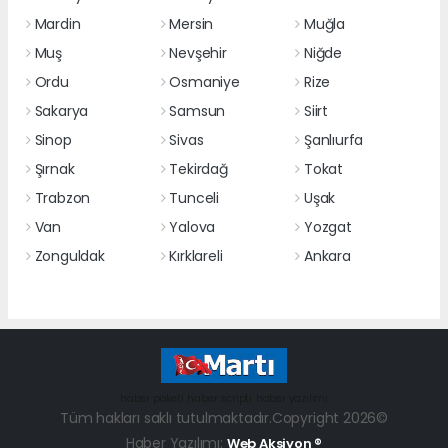
Mardin
Mersin
Muğla
Muş
Nevşehir
Niğde
Ordu
Osmaniye
Rize
Sakarya
Samsun
Siirt
Sinop
Sivas
Şanlıurfa
Şırnak
Tekirdağ
Tokat
Trabzon
Tunceli
Uşak
Van
Yalova
Yozgat
Zonguldak
Kırklareli
Ankara
haber paketi
haber scripti
haber yazılımı
Tüm hakları saklı tutulmaktadır.Copyright 2026©
Haber Yazılımı:
Web Aksiyon ®