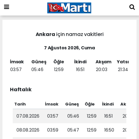
Ankara
için namaz vakitleri
7 Ağustos 2026, Cuma
İmsak
Güneş
Öğle
İkindi
Akşam
Yatsı
03:57
05:46
12:59
16:51
20:03
21:34
Haftalık
Tarih
İmsak
Güneş
Öğle
İkindi
Akşam
07.08.2026
03:57
05:46
12:59
16:51
20:03
08.08.2026
03:59
05:47
12:59
16:50
20:01