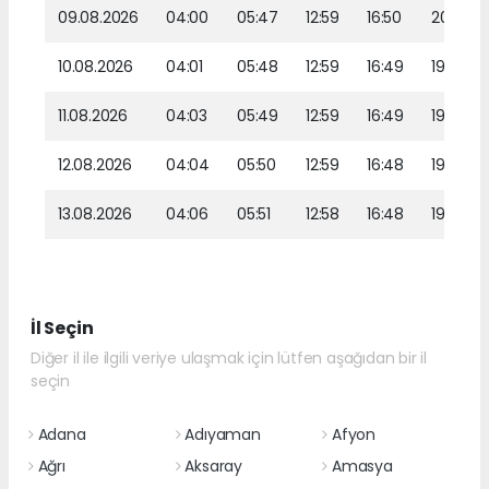
09.08.2026
04:00
05:47
12:59
16:50
20:00
10.08.2026
04:01
05:48
12:59
16:49
19:59
11.08.2026
04:03
05:49
12:59
16:49
19:58
12.08.2026
04:04
05:50
12:59
16:48
19:56
13.08.2026
04:06
05:51
12:58
16:48
19:55
İl Seçin
Diğer il ile ilgili veriye ulaşmak için lütfen aşağıdan bir il
seçin
Adana
Adıyaman
Afyon
Ağrı
Aksaray
Amasya