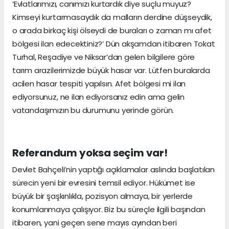
‘Evlatlarımızı, canımızı kurtardık diye suçlu muyuz?
Kimseyi kurtarmasaydık da malların derdine düşseydik,
o arada birkaç kişi ölseydi de buraları o zaman mı afet
bölgesi ilan edecektiniz?’ Dün akşamdan itibaren Tokat
Turhal, Reşadiye ve Niksar’dan gelen bilgilere göre
tarım arazilerimizde büyük hasar var. Lütfen buralarda
acilen hasar tespiti yapılsın. Afet bölgesi mi ilan
ediyorsunuz, ne ilan ediyorsanız edin ama gelin
vatandaşımızın bu durumunu yerinde görün.
Referandum yoksa seçim var!
Devlet Bahçeli’nin yaptığı açıklamalar aslında başlatılan
sürecin yeni bir evresini temsil ediyor. Hükümet ise
büyük bir şaşkınlıkla, pozisyon almaya, bir yerlerde
konumlanmaya çalışıyor. Biz bu süreçle ilgili başından
itibaren, yani geçen sene mayıs ayından beri