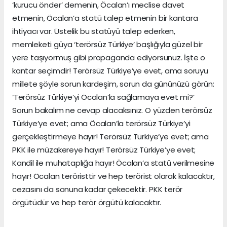
‘kurucu önder’ demenin, Öcalan’ı meclise davet
etmenin, Öcalan’a statü talep etmenin bir kantara
ihtiyacı var. Üstelik bu statüyü talep ederken,
memleketi güya ‘terörsüz Türkiye’ başlığıyla güzel bir
yere taşıyormuş gibi propaganda ediyorsunuz. İşte o
kantar seçimdir! Terörsüz Türkiye’ye evet, ama soruyu
millete şöyle sorun kardeşim, sorun da gününüzü görün:
‘Terörsüz Türkiye’yi Öcalan’la sağlamaya evet mi?’
Sorun bakalım ne cevap alacaksınız. O yüzden terörsüz
Türkiye’ye evet; ama Öcalan’la terörsüz Türkiye’yi
gerçekleştirmeye hayır! Terörsüz Türkiye’ye evet; ama
PKK ile müzakereye hayır! Terörsüz Türkiye’ye evet;
Kandil ile muhataplığa hayır! Öcalan’a statü verilmesine
hayır! Öcalan teröristtir ve hep terörist olarak kalacaktır,
cezasını da sonuna kadar çekecektir. PKK terör
örgütüdür ve hep terör örgütü kalacaktır.