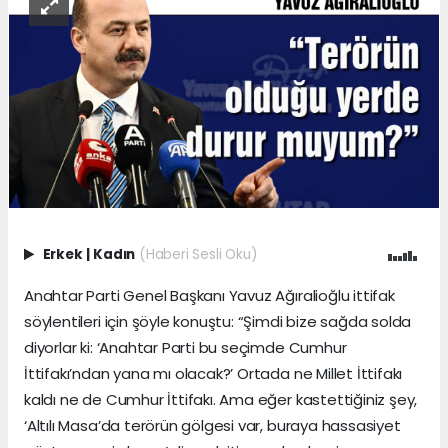
Erkek
|
Kadın
(Haberi Sesli Oku)
Anahtar Parti Genel Başkanı Yavuz Ağıralioğlu ittifak
söylentileri için şöyle konuştu: “Şimdi bize sağda solda
diyorlar ki: ‘Anahtar Parti bu seçimde Cumhur
İttifakı’ndan yana mı olacak?’ Ortada ne Millet İttifakı
kaldı ne de Cumhur İttifakı. Ama eğer kastettiğiniz şey,
‘Altılı Masa’da terörün gölgesi var, buraya hassasiyet