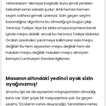
‘referandum’ demeye başladık. Bunu şimdi yeniden
tekrarlamamın sebebi şudur: Artık hemen hemen
seçim sathına girmek üzereyiz. Sizin geçen seçimi
kazandığınız algoritma bu olmadığı için bugün çıkıp
‘terörsüz Türkiye’ diye bir iddia ortaya koymanız kendi
içinde meşru olabilir; ancak bu terörsüz Türkiye iddianızı
Öcalan üzerinden yürütmeye kalkmanız asla meşru
değildir! Bu hem siyaseten meşru değildir hem de
hukuken meşru değildir. Hukuken meşru olmayan
kısmıyla Cumhuriyet Savcıları ilgilensin.
Masanın altındaki yedinci ayak sizin
ayağınızmış!
Ama bu işin bir de siyaseten meşruiyetinizin olmadığı
kısmı var. Sizin şöyle bir meşruiyetiniz yok: Siz geçen
seçimi, ‘Öcalan’ın canını okuyacağız, teröristlere nefes