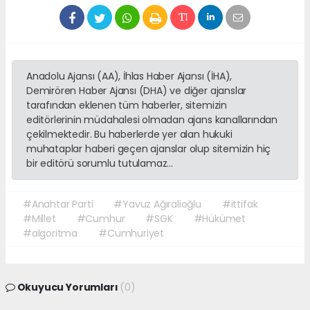
Anadolu Ajansı (AA), İhlas Haber Ajansı (İHA),
Demirören Haber Ajansı (DHA) ve diğer ajanslar
tarafından eklenen tüm haberler, sitemizin
editörlerinin müdahalesi olmadan ajans kanallarından
çekilmektedir. Bu haberlerde yer alan hukuki
muhataplar haberi geçen ajanslar olup sitemizin hiç
bir editörü sorumlu tutulamaz...
#Anahtar Parti
#Yavuz Ağıralioğlu
#ittifak
#Millet
#Cumhur
#SGK
#Hükümet
#algoritma
#Cumhuriyet
Okuyucu Yorumları
(0)