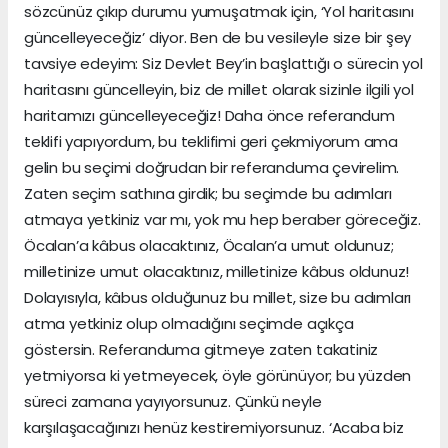
sözcünüz çıkıp durumu yumuşatmak için, ‘Yol haritasını
güncelleyeceğiz’ diyor. Ben de bu vesileyle size bir şey
tavsiye edeyim: Siz Devlet Bey’in başlattığı o sürecin yol
haritasını güncelleyin, biz de millet olarak sizinle ilgili yol
haritamızı güncelleyeceğiz! Daha önce referandum
teklifi yapıyordum, bu teklifimi geri çekmiyorum ama
gelin bu seçimi doğrudan bir referanduma çevirelim.
Zaten seçim sathına girdik; bu seçimde bu adımları
atmaya yetkiniz var mı, yok mu hep beraber göreceğiz.
Öcalan’a kâbus olacaktınız, Öcalan’a umut oldunuz;
milletinize umut olacaktınız, milletinize kâbus oldunuz!
Dolayısıyla, kâbus olduğunuz bu millet, size bu adımları
atma yetkiniz olup olmadığını seçimde açıkça
göstersin. Referanduma gitmeye zaten takatiniz
yetmiyorsa ki yetmeyecek, öyle görünüyor; bu yüzden
süreci zamana yayıyorsunuz. Çünkü neyle
karşılaşacağınızı henüz kestiremiyorsunuz. ‘Acaba biz