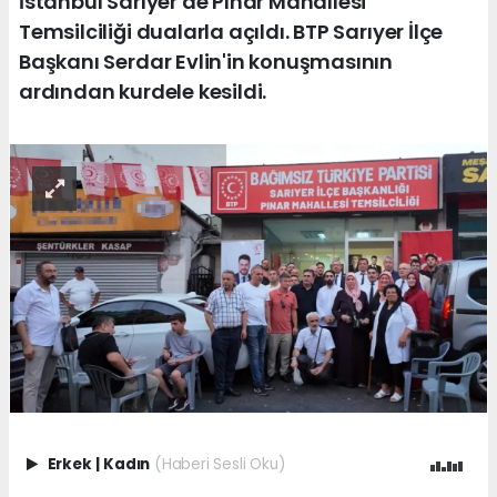
İstanbul Sarıyer'de Pınar Mahallesi
Temsilciliği dualarla açıldı. BTP Sarıyer İlçe
Başkanı Serdar Evlin'in konuşmasının
ardından kurdele kesildi.
Erkek
|
Kadın
(Haberi Sesli Oku)