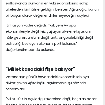
enflasyonda dünyanın en yüksek oranlarına sahip
ülkelerden biri hâline geldiğini belirten Ağıralioğlu, bunun
bir başarı olarak değerlendirilemeyeceğini söyledi.
"Enflasyon kader değildir. Türkiye'yi Avrupa
ekonomileriyle değil, kriz yaşayan ülkelerle kıyaslanır
hâle getiren; üretimi değil rantı, öngörülebilirliği değil
belirsizliği besleyen ekonomi politikalarıdır."
değerlendirmesinde bulundu.
"Millet kasadaki fişe bakıyor"
Vatandaşın günlük hayatındaki ekonomik tabloya
dikkat çeken Ağıralioğlu, açıklamasını şu sözlerle
tamamladı:
"Millet TÜİK'in açıkladığı rakamlara değil; boşalan pazar
filesine, küçülen sofraya ve her ay biraz daha eriyen