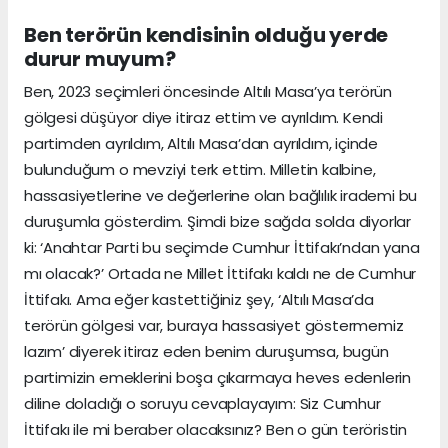
Ben terörün kendisinin olduğu yerde
durur muyum?
Ben, 2023 seçimleri öncesinde Altılı Masa’ya terörün
gölgesi düşüyor diye itiraz ettim ve ayrıldım. Kendi
partimden ayrıldım, Altılı Masa’dan ayrıldım, içinde
bulunduğum o mevziyi terk ettim. Milletin kalbine,
hassasiyetlerine ve değerlerine olan bağlılık irademi bu
duruşumla gösterdim. Şimdi bize sağda solda diyorlar
ki: ‘Anahtar Parti bu seçimde Cumhur İttifakı’ndan yana
mı olacak?’ Ortada ne Millet İttifakı kaldı ne de Cumhur
İttifakı. Ama eğer kastettiğiniz şey, ‘Altılı Masa’da
terörün gölgesi var, buraya hassasiyet göstermemiz
lazım’ diyerek itiraz eden benim duruşumsa, bugün
partimizin emeklerini boşa çıkarmaya heves edenlerin
diline doladığı o soruyu cevaplayayım: Siz Cumhur
İttifakı ile mi beraber olacaksınız? Ben o gün teröristin