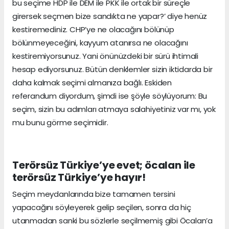
bu seçime HDP ile DEM ile PKK ile ortak bir süreçle
girersek seçmen bize sandıkta ne yapar?’ diye henüz
kestiremediniz. CHP’ye ne olacağını bölünüp
bölünmeyeceğini, kayyum atanırsa ne olacağını
kestiremiyorsunuz. Yani önünüzdeki bir sürü ihtimali
hesap ediyorsunuz. Bütün denklemler sizin iktidarda bir
daha kalmak seçimi almanıza bağlı. Eskiden
referandum diyordum, şimdi ise şöyle söylüyorum: Bu
seçim, sizin bu adımları atmaya salahiyetiniz var mı, yok
mu bunu görme seçimidir.
Terörsüz Türkiye’ye evet; öcalan ile
terörsüz Türkiye’ye hayır!
Seçim meydanlarında bize tamamen tersini
yapacağını söyleyerek gelip seçilen, sonra da hiç
utanmadan sanki bu sözlerle seçilmemiş gibi Öcalan’a