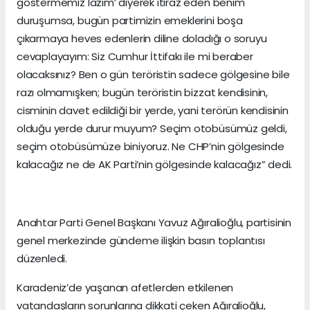
göstermemiz lazım’ diyerek itiraz eden benim
duruşumsa, bugün partimizin emeklerini boşa
çıkarmaya heves edenlerin diline doladığı o soruyu
cevaplayayım: Siz Cumhur İttifakı ile mi beraber
olacaksınız? Ben o gün teröristin sadece gölgesine bile
razı olmamışken; bugün teröristin bizzat kendisinin,
cisminin davet edildiği bir yerde, yani terörün kendisinin
olduğu yerde durur muyum? Seçim otobüsümüz geldi,
seçim otobüsümüze biniyoruz. Ne CHP’nin gölgesinde
kalacağız ne de AK Parti’nin gölgesinde kalacağız” dedi.
Anahtar Parti Genel Başkanı Yavuz Ağıralioğlu, partisinin
genel merkezinde gündeme ilişkin basın toplantısı
düzenledi.
Karadeniz’de yaşanan afetlerden etkilenen
vatandaşların sorunlarına dikkati çeken Ağıralioğlu,