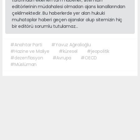
editörlerinin müdahalesi olmadan ajans kanallarından
çekilmektedir. Bu haberlerde yer alan hukuki
muhataplar haberi geçen ajanslar olup sitemizin hiç
bir editörü sorumlu tutulamaz...
#Anahtar Parti
#Yavuz Ağıralioğlu
#Hazine ve Maliye
#küresel
#jeopolitik
#dezenflasyon
#Avrupa
#OECD
#Müslüman
Okuyucu Yorumları
(0)
Gönder
Yorum yazarak Topluluk Kuralları’nı kabul etmiş bulunuyor ve
martigazetesi.com sitesine yaptığınız yorumunuzla ilgili doğrudan veya dolaylı
tüm sorumluluğu tek başınıza üstleniyorsunuz. Yazılan tüm yorumlardan site