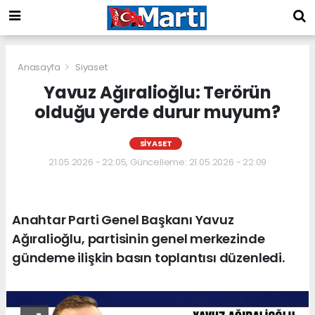
Anasayfa
Siyaset
Yavuz Ağıralioğlu: Terörün
olduğu yerde durur muyum?
SIYASET
21.05.2026 - 22:05, Güncelleme: 21.05.2026 - 22:09
Anahtar Parti Genel Başkanı Yavuz
Ağıralioğlu, partisinin genel merkezinde
gündeme ilişkin basın toplantısı düzenledi.