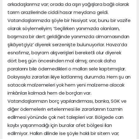
arkadaşlarımız var; orada da aşırı yağışlara bağlı olarak
tarım arazilerinde ciddi hasar meydana geldi.
Vatandaşlarımızda şöyle bir hissiyat var, bunu bir vazife
olarak söylemeliyim; ‘Seçilirken yanımızda olanların,
başımıza bir dert geldiğinde yanımızda olmamasından
şikâyetçiyiz’ diyerek serzenişte bulunuyorlar. Havza’da
esnafımız, bayram alışverişleri bereketli olur diyerek
dört beş gün öncesinden mal almış; ancak daha
paralarını bile ödemedikleri o malları sele kaptırmışlar.
Dolayısıyla zararları ikiye katlanmış durumda. Hem şu an
satacak malzemeleri yok hem yeni malzeme alacak
imkânları kalmadı hem de borçları var.
Vatandaşlarımızın borç yapılandırması, banka, SGK ve
diğer ödemelerin ertelenmesi ile zararlarının tazmin
edilmesi yönünde çok net talepleri var. Bölgede can
kaybı yaşanmadığı için buralar afet bölgesi ilan
edilmiyor. Halkın dilinde ise şöyle haklı bir sitem var;