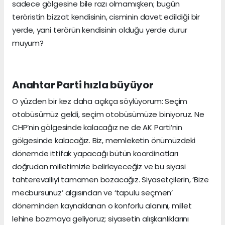
sadece gölgesine bile razı olmamışken; bugün
teröristin bizzat kendisinin, cisminin davet edildiği bir
yerde, yani terörün kendisinin olduğu yerde durur
muyum?
Anahtar Parti hızla büyüyor
O yüzden bir kez daha açıkça söylüyorum: Seçim
otobüsümüz geldi, seçim otobüsümüze biniyoruz. Ne
CHP’nin gölgesinde kalacağız ne de AK Parti’nin
gölgesinde kalacağız. Biz, memleketin önümüzdeki
dönemde ittifak yapacağı bütün koordinatları
doğrudan milletimizle belirleyeceğiz ve bu siyasi
tahterevalliyi tamamen bozacağız. Siyasetçilerin, ‘Bize
mecbursunuz’ algısından ve ‘tapulu seçmen’
döneminden kaynaklanan o konforlu alanını, millet
lehine bozmaya geliyoruz; siyasetin alışkanlıklarını