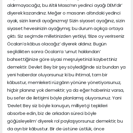
aldırmayacağız, bu Altılı Masa’nın yedinci ayağı DEM’dir’
diyerek kazandınız. Meğer o masanın altındaki yedinci
ayak, sizin kendi ayağınızmış! Sizin siyaset ayağınız, sizin
siyaset hevesinizin ayağıymış; bu durum açıkça ortaya
çıktı. Siz seçimde milletinizden yetkiyi, ‘Bize oy verirseniz
Öcalan’a kâbus olacağız’ diyerek aldınız. Bugün
seçildikten sonra Öcalan’a ‘umut hakkından’
bahsettiğinize göre siyasi meşruiyetinizi kaybettiniz
demektir. Devlet Bey bir şey söylediğinde siz bundan ya
yeni haberdar oluyorsunuz ki bu ihtimal, tam bir
kâbustur, memleketi rüzgârın yönüne yönetiyorsunuz,
hiçbir planınız yok demektir; ya da eğer haberiniz varsa,
bu sefer de iletişimi böyle planlamış oluyorsunuz. Yani
‘Devlet Bey siz böyle konuşun, milliyetçi tepkileri
absorbe edin, biz de arkadan süreci böyle
göğüsleyelim’ diyerek rol paylaşıyorsunuz demektir; bu
da ayrı bir kâbustur. Bir de üstüne üstlük, önce