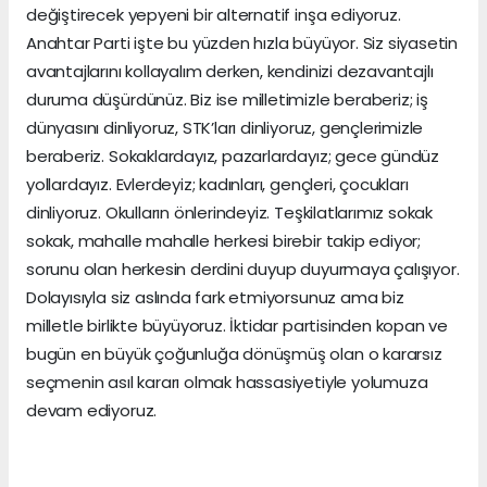
değiştirecek yepyeni bir alternatif inşa ediyoruz.
Anahtar Parti işte bu yüzden hızla büyüyor. Siz siyasetin
avantajlarını kollayalım derken, kendinizi dezavantajlı
duruma düşürdünüz. Biz ise milletimizle beraberiz; iş
dünyasını dinliyoruz, STK’ları dinliyoruz, gençlerimizle
beraberiz. Sokaklardayız, pazarlardayız; gece gündüz
yollardayız. Evlerdeyiz; kadınları, gençleri, çocukları
dinliyoruz. Okulların önlerindeyiz. Teşkilatlarımız sokak
sokak, mahalle mahalle herkesi birebir takip ediyor;
sorunu olan herkesin derdini duyup duyurmaya çalışıyor.
Dolayısıyla siz aslında fark etmiyorsunuz ama biz
milletle birlikte büyüyoruz. İktidar partisinden kopan ve
bugün en büyük çoğunluğa dönüşmüş olan o kararsız
seçmenin asıl kararı olmak hassasiyetiyle yolumuza
devam ediyoruz.