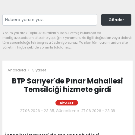
Gönder
Yorum yazarak Topluluk Kuralları’nı kabul etmiş bulunuyor ve
martigazetesi.com sitesine yaptığınız yorumunuzla ilgili doğrudan veya dolaylı
tüm sorumluluğu tek başınıza üstleniyorsunuz. Yazılan tüm yorumlardan site
yönetimi hiçbir şekilde sorumlu tutulamaz.
Anasayfa
Siyaset
BTP Sarıyer'de Pınar Mahallesi
Temsilciği hizmete girdi
SIYASET
27.06.2026 - 23:35, Güncelleme: 27.06.2026 - 23:38