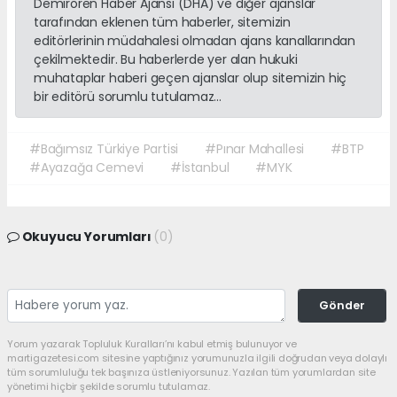
Demirören Haber Ajansı (DHA) ve diğer ajanslar
tarafından eklenen tüm haberler, sitemizin
editörlerinin müdahalesi olmadan ajans kanallarından
çekilmektedir. Bu haberlerde yer alan hukuki
muhataplar haberi geçen ajanslar olup sitemizin hiç
bir editörü sorumlu tutulamaz...
#Bağımsız Türkiye Partisi
#Pınar Mahallesi
#BTP
#Ayazağa Cemevi
#İstanbul
#MYK
Okuyucu Yorumları
(0)
Gönder
Yorum yazarak Topluluk Kuralları’nı kabul etmiş bulunuyor ve
martigazetesi.com sitesine yaptığınız yorumunuzla ilgili doğrudan veya dolaylı
tüm sorumluluğu tek başınıza üstleniyorsunuz. Yazılan tüm yorumlardan site
yönetimi hiçbir şekilde sorumlu tutulamaz.