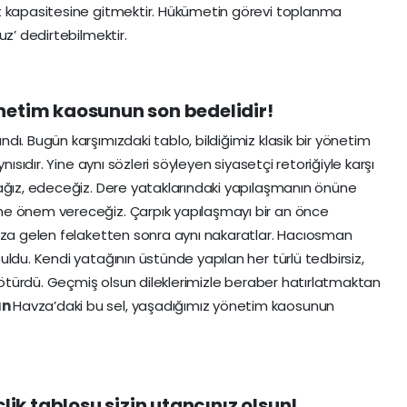
t kapasitesine gitmektir. Hükümetin görevi toplanma
uz’ dedirtebilmektir.
netim kaosunun son bedelidir!
ndı. Bugün karşımızdaki tablo, bildiğimiz klasik bir yönetim
nısıdır. Yine aynı sözleri söyleyen siyasetçi retoriğiyle karşı
ağız, edeceğiz. Dere yataklarındaki yapılaşmanın önüne
me önem vereceğiz. Çarpık yapılaşmayı bir an önce
mıza gelen felaketten sonra aynı nakaratlar. Hacıosman
ldu. Kendi yatağının üstünde yapılan her türlü tedbirsiz,
 götürdü. Geçmiş olsun dileklerimizle beraber hatırlatmaktan
un
Havza’daki bu sel, yaşadığımız yönetim kaosunun
lik tablosu sizin utancınız olsun!