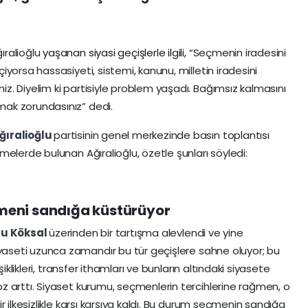
ıralioğlu
yaşanan siyasi geçişlerle ilgili, “
Seçmenin iradesini
yorsa hassasiyeti, sistemi, kanunu, milletin iradesini
. Diyelim ki partisiyle problem yaşadı. Bağımsız kalmasını
ak zorundasınız” dedi.
ğıralioğlu
partisinin genel merkezinde basın toplantısı
elerde bulunan Ağıralioğlu, özetle şunları söyledi:
çmeni sandığa küstürüyor
u Köksal
üzerinden bir tartışma alevlendi ve yine
yaseti uzunca zamandır bu tür geçişlere sahne oluyor; bu
iklikleri, transfer ithamları ve bunların altındaki siyasete
 arttı. Siyaset kurumu, seçmenlerin tercihlerine rağmen, o
 ilkesizlikle karşı karşıya kaldı. Bu durum seçmenin sandığa