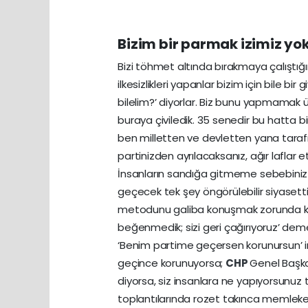
Bizim bir parmak izimiz yok
Bizi töhmet altında bırakmaya çalıştığı
ilkesizlikleri yapanlar bizim için bile 
bilelim?’ diyorlar. Biz bunu yapmamak ü
buraya çiviledik. 35 senedir bu hatta b
ben milletten ve devletten yana tarafı
partinizden ayrılacaksanız, ağır laflar
İnsanların sandığa gitmeme sebebiniz si
geçecek tek şey öngörülebilir siyasettir
metodunu galiba konuşmak zorunda kala
beğenmedik; sizi geri çağırıyoruz’ de
‘Benim partime geçersen korunursun’ i
geçince korunuyorsa;
CHP
Genel Başkan
diyorsa, siz insanlara ne yapıyorsunuz 
toplantılarında rozet takınca memleke