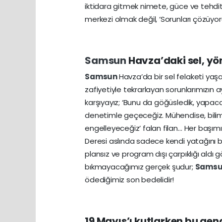
iktidara gitmek nimete, güce ve tehdi
merkezi olmak değil, ‘Sorunları çözüyor
Samsun
Havza’daki sel, yö
Samsun
Havza’da bir sel felaketi yaşa
zafiyetiyle tekrarlayan sorunlarımızın ay
karşıyayız; ‘Bunu da göğüsledik, yapac
denetimle geçeceğiz. Mühendise, bili
engelleyeceğiz’ falan filan… Her başı
Deresi aslında sadece kendi yatağını bu
plansız ve program dışı çarpıklığı aldı
bıkmayacağımız gerçek şudur;
Sams
ödediğimiz son bedelidir!
19 Mayıs’ı kutlarken bu genç