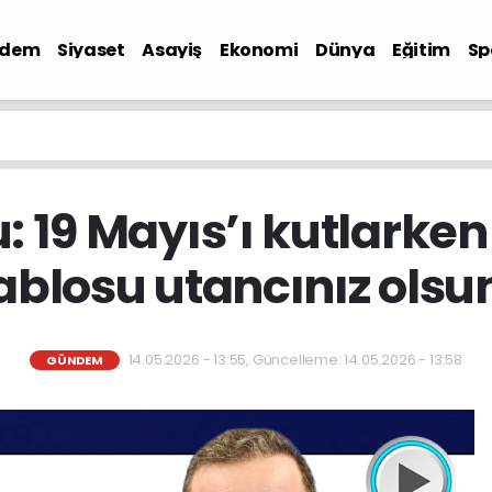
ndem
Siyaset
Asayiş
Ekonomi
Dünya
Eğitim
Sp
u: 19 Mayıs’ı kutlarken
ablosu utancınız olsu
14.05.2026 - 13:55, Güncelleme: 14.05.2026 - 13:58
GÜNDEM