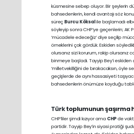
küsmesine sebep oluyor. Bir şeylerin d
bahsedenlerin, kendi avantajı söz konu
süreç
Burcu Köksal
ile başlamadı el
söyleyip sonra CHP’ye geçenlerin; AK Pa
‘mücadele edeceğiz’ diye seçilip müca
örneklerini çok gördük. Eskiden söyledi
olursanız sizi korurum, rakip olursanız 
binmeye başladı. Tayyip Bey’i eskiden ç
‘milletvekilliğini de bırakacaksın, öyle 
geçişlerde de aynı hassasiyeti taşıyac
bahsedenlerin önümüze koyduğu tabl
Türk
toplumunun şaşırma 
CHP’liler şimdi kızıyor ama
CHP
de vakt
partidir. Tayyip Bey’in siyasi pratiği ş