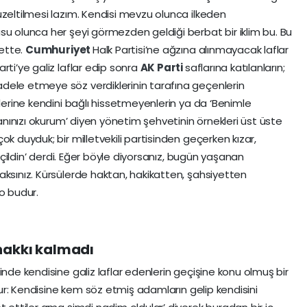
üzeltilmesi lazım. Kendisi mevzu olunca ilkeden
su olunca her şeyi görmezden geldiği berbat bir iklim bu. Bu
bette.
Cumhuriyet
Halk Partisi’ne ağzına alınmayacak laflar
rti’ye galiz laflar edip sonra
AK Parti
saflarına katılanların;
dele etmeye söz verdiklerinin tarafına geçenlerin
klerine kendini bağlı hissetmeyenlerin ya da ‘Benimle
canınızı okurum’ diyen yönetim şehvetinin örnekleri üst üste
ok duyduk; bir milletvekili partisinden geçerken kızar,
seçildin’ derdi. Eğer böyle diyorsanız, bugün yaşanan
aksınız. Kürsülerde haktan, hakikatten, şahsiyetten
o budur.
hakkı kalmadı
inde kendisine galiz laflar edenlerin geçişine konu olmuş bir
udur: Kendisine kem söz etmiş adamların gelip kendisini