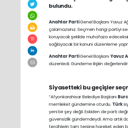
bulundu.
Anahtar Parti
Genel Başkanı Yavuz Ağ
çalamazsınız. Seçmen hangi partiyi seçi
koruyacak şekilde muhafaza edeceksiniz
sağlayacak bir kanuni düzenleme yapm
Anahtar Parti
Genel Başkanı
Yavuz A
düzenledi. Gündeme ilişkin değerlendirm
Siyasetteki bu geçişler se
“Afyonkarahisar Belediye Başkanı
Burc
memleket gündemine oturdu.
Türk
si
yeni bir şey değil. Eskiden de parti değiş
güvensizlik gündemdeydi. Ama artık doz
tercihlerin tam tersine hareket eden bir