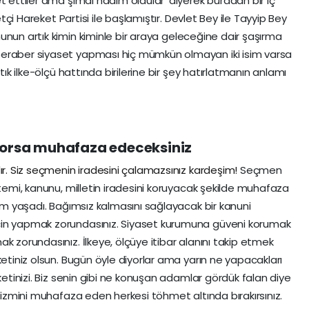
t ettiler ama şimdi nadim oldular’ diyerek buradan bir iç
yetçi Hareket Partisi ile başlamıştır. Devlet Bey ile Tayyip Bey
nun artık kimin kiminle bir araya geleceğine dair şaşırma
beraber siyaset yapması hiç mümkün olmayan iki isim varsa
tık ilke-ölçü hattında birilerine bir şey hatırlatmanın anlamı
yorsa muhafaza edeceksiniz
dır. Siz seçmenin iradesini çalamazsınız kardeşim!
Seçmen
stemi, kanunu, milletin iradesini koruyacak şekilde muhafaza
lem yaşadı. Bağımsız kalmasını sağlayacak bir kanuni
çin yapmak zorundasınız. Siyaset kurumuna güveni korumak
k zorundasınız. İlkeye, ölçüye itibar alanını takip etmek
ketiniz olsun. Bugün öyle diyorlar ama yarın ne yapacakları
ketinizi. Biz senin gibi ne konuşan adamlar gördük falan diye
alizmini muhafaza eden herkesi töhmet altında bırakırsınız.