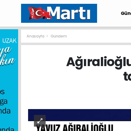
Gü
Anasayfa
Gündem
Ağıralioğl
t