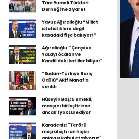
Tüm Rumeli Türkleri
Derneği’ne ziyaret
Yavuz Ağıralioğlu “Millet
istatistiklere değil
kasadaki fişe bakıyor!”
Ağıralioğlu: "Çerçeve
Yasayı öcalan ve
Kandil'deki katiller biliyor"
“Sudan-Türkiye Barış
Ödülü” Akif Manaf’a
verildi
Hüseyin Baş: 5 emekli,
maaşını birleştirince
ancak 1 yoksul ediyor
Karadeniz: "Terörü
meşrulaştıran hiçbir
anlayışı kabul etmiyoruz"