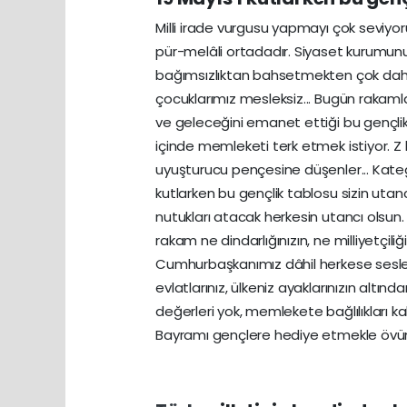
Milli irade vurgusu yapmayı çok seviy
pür-melâli ortadadır. Siyaset kurumu
bağımsızlıktan bahsetmekten çok daha ö
çocuklarımız mesleksiz... Bugün rakamla
ve geleceğini emanet ettiği bu gençlik
içinde memleketi terk etmek istiyor. Z 
uyuşturucu pençesine düşenler... Kategor
kutlarken bu gençlik tablosu sizin utanc
nutukları atacak herkesin utancı olsun
rakam ne dindarlığınızın, ne milliyetçili
Cumhurbaşkanımız dâhil herkese sesle
evlatlarınız, ülkeniz ayaklarınızın altında
değerleri yok, memlekete bağlılıkları ka
Bayramı gençlere hediye etmekle övün