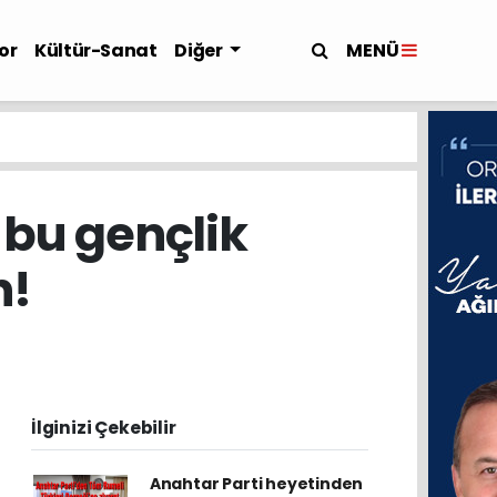
MENÜ
or
Kültür-Sanat
Diğer
 bu gençlik
n!
İlginizi Çekebilir
Anahtar Parti heyetinden