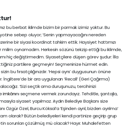
tur!
nız bu berbat iklimde bizim bir parmak izimiz yoktur. Bu
bir giyotine sebep oluyor; ‘Senin yapmayacağını nereden
zerine bir siyasi koordinat tahkim ettik. Haysiyet hattımızı
ir milim oynamadım. Herkesin sözünü tekzip ettiği bu iklimde,
mı hiç değiştirmedim. Siyasetçilere düşen görev şudur: İlla
 ettiğiniz partilere geçmeyin! Seçmeninize hürmet edin.
zin bu fırsatçılığınızdır. ‘Hepsi aynı’ duygusunun önüne
. İngiltere’de bir ara uygulanan ‘Recall’ (Geri Çağırma)
cağız. ‘Sizi seçtik ama duruşunuzu, tercihinizi
me
imkân
ını seçmene vermek zorundayız. Tehditle, şantajla,
masıyla siyaset yapılmaz. Aydın Belediye Başkanı size
ı Özgür Özel, Burcu Köksal’a ‘Eşinden ayrıl, bizden ayrılma’
tam olarak? Bütün belediyeleri kendi partinize geçirip grup
tin sorunları çözülmüş mü olacak? Hayır. Muhalefetten