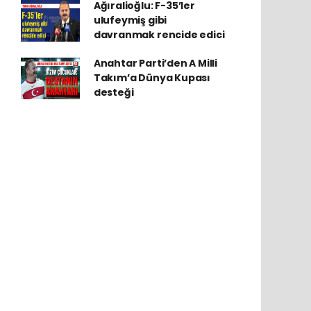
Ağıralioğlu: F-35’ler
ulufeymiş gibi
davranmak rencide edici
Anahtar Parti’den A Milli
Takım’a Dünya Kupası
desteği