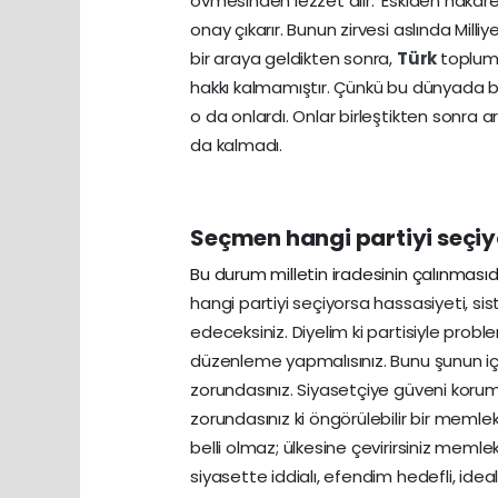
övmesinden lezzet alır. ‘Eskiden hakare
onay çıkarır. Bunun zirvesi aslında Milli
bir araya geldikten sonra,
Türk
toplumu
hakkı kalmamıştır. Çünkü bu dünyada 
o da onlardı. Onlar birleştikten sonra ar
da kalmadı.
Seçmen hangi partiyi seçi
Bu durum milletin iradesinin çalınması
hangi partiyi seçiyorsa hassasiyeti, si
edeceksiniz. Diyelim ki partisiyle prob
düzenleme yapmalısınız. Bunu şunun i
zorundasınız. Siyasetçiye güveni koruma
zorundasınız ki öngörülebilir bir memle
belli olmaz; ülkesine çevirirsiniz memle
siyasette iddialı, efendim hedefli, ide