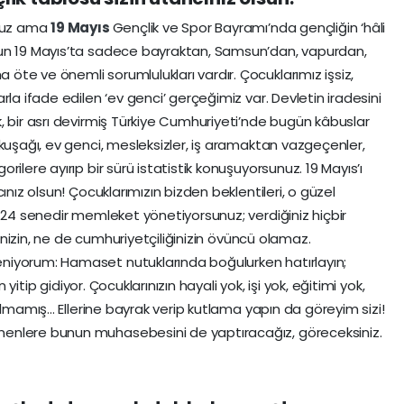
oruz ama
19 Mayıs
Gençlik ve Spor Bayramı’nda gençliğin ‘hâli
nun 19 Mayıs’ta sadece bayraktan, Samsun’dan, vapurdan,
te ve önemli sorumlulukları vardır. Çocuklarımız işsiz,
rla ifade edilen ‘ev genci’ gerçeğimiz var. Devletin iradesini
, bir asrı devirmiş Türkiye Cumhuriyeti’nde bugün kâbuslar
kuşağı, ev genci, mesleksizler, iş aramaktan vazgeçenler,
ilere ayırıp bir sürü istatistik konuşuyorsunuz. 19 Mayıs’ı
ınız olsun! Çocuklarımızın bizden beklentileri, o güzel
. 24 senedir memleket yönetiyorsunuz; verdiğiniz hiçbir
ğinizin, ne de cumhuriyetçiliğinizin övüncü olamaz.
niyorum: Hamaset nutuklarında boğulurken hatırlayın;
n yitip gidiyor. Çocuklarınızın hayali yok, işi yok, eğitimi yok,
lmamış... Ellerine bayrak verip kutlama yapın da göreyim sizi!
enlere bunun muhasebesini de yaptıracağız, göreceksiniz.