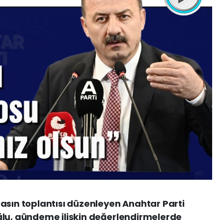
asın toplantısı düzenleyen Anahtar Parti
ğlu, gündeme ilişkin değerlendirmelerde