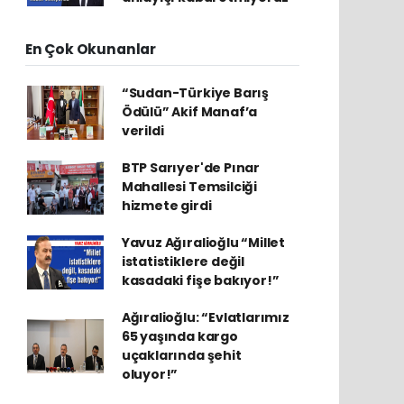
En Çok Okunanlar
“Sudan-Türkiye Barış
Ödülü” Akif Manaf’a
verildi
BTP Sarıyer'de Pınar
Mahallesi Temsilciği
hizmete girdi
Yavuz Ağıralioğlu “Millet
istatistiklere değil
kasadaki fişe bakıyor!”
Ağıralioğlu: “Evlatlarımız
65 yaşında kargo
uçaklarında şehit
oluyor!”