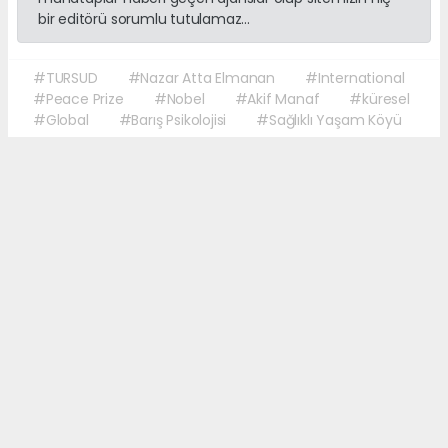
bir editörü sorumlu tutulamaz...
#TURSUD
#Nazar Atta Elmanan
#International
#Peace Prize
#Nobel
#Akif Manaf
#küresel
#Global
#Barış Psikolojisi
#Sağlıklı Yaşam Köyü
Okuyucu Yorumları
(0)
Gönder
Yorum yazarak Topluluk Kuralları’nı kabul etmiş bulunuyor ve
martigazetesi.com sitesine yaptığınız yorumunuzla ilgili doğrudan veya dolaylı
tüm sorumluluğu tek başınıza üstleniyorsunuz. Yazılan tüm yorumlardan site
yönetimi hiçbir şekilde sorumlu tutulamaz.