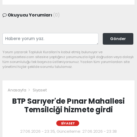
Okuyucu Yorumları
(0)
Gönder
Yorum yazarak Topluluk Kuralları’nı kabul etmiş bulunuyor ve
martigazetesi.com sitesine yaptığınız yorumunuzla ilgili doğrudan veya dolaylı
tüm sorumluluğu tek başınıza üstleniyorsunuz. Yazılan tüm yorumlardan site
yönetimi hiçbir şekilde sorumlu tutulamaz.
Anasayfa
Siyaset
BTP Sarıyer'de Pınar Mahallesi
Temsilciği hizmete girdi
SIYASET
27.06.2026 - 23:35, Güncelleme: 27.06.2026 - 23:38