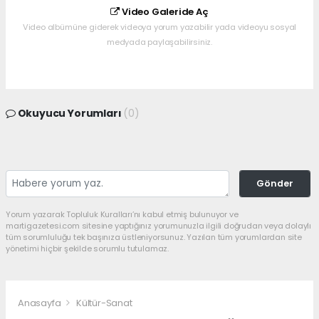
Video Galeride Aç
Video albümüne giderek videoya yorum yazabilir yada videoyu sosyal
medyada paylaşabilirsiniz.
Okuyucu Yorumları
(0)
Gönder
Yorum yazarak Topluluk Kuralları’nı kabul etmiş bulunuyor ve
martigazetesi.com sitesine yaptığınız yorumunuzla ilgili doğrudan veya dolaylı
tüm sorumluluğu tek başınıza üstleniyorsunuz. Yazılan tüm yorumlardan site
yönetimi hiçbir şekilde sorumlu tutulamaz.
Anasayfa
Kültür-Sanat