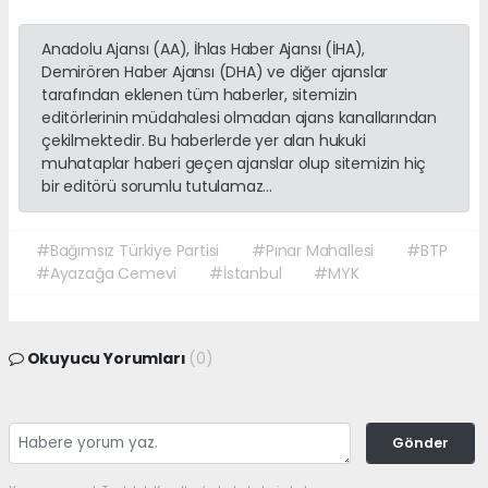
Anadolu Ajansı (AA), İhlas Haber Ajansı (İHA),
Demirören Haber Ajansı (DHA) ve diğer ajanslar
tarafından eklenen tüm haberler, sitemizin
editörlerinin müdahalesi olmadan ajans kanallarından
çekilmektedir. Bu haberlerde yer alan hukuki
muhataplar haberi geçen ajanslar olup sitemizin hiç
bir editörü sorumlu tutulamaz...
#Bağımsız Türkiye Partisi
#Pınar Mahallesi
#BTP
#Ayazağa Cemevi
#İstanbul
#MYK
Okuyucu Yorumları
(0)
Gönder