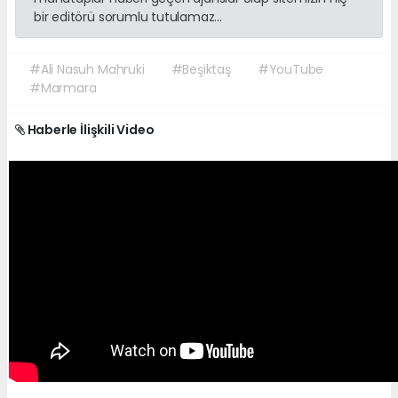
bir editörü sorumlu tutulamaz...
#Ali Nasuh Mahruki
#Beşiktaş
#YouTube
#Marmara
Haberle İlişkili Video