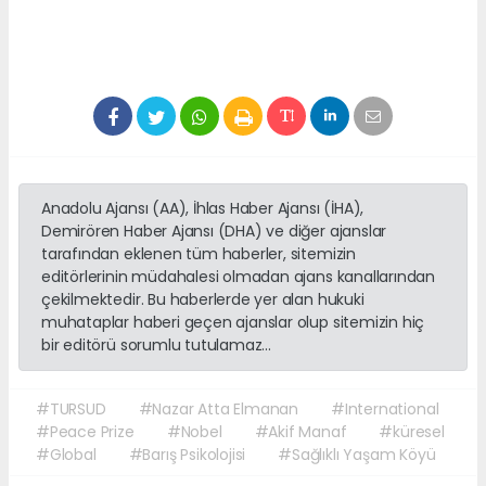
Anadolu Ajansı (AA), İhlas Haber Ajansı (İHA),
Demirören Haber Ajansı (DHA) ve diğer ajanslar
tarafından eklenen tüm haberler, sitemizin
editörlerinin müdahalesi olmadan ajans kanallarından
çekilmektedir. Bu haberlerde yer alan hukuki
muhataplar haberi geçen ajanslar olup sitemizin hiç
bir editörü sorumlu tutulamaz...
#TURSUD
#Nazar Atta Elmanan
#International
#Peace Prize
#Nobel
#Akif Manaf
#küresel
#Global
#Barış Psikolojisi
#Sağlıklı Yaşam Köyü