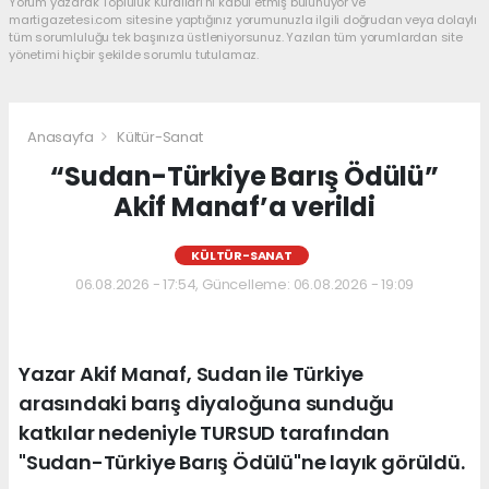
Yorum yazarak Topluluk Kuralları’nı kabul etmiş bulunuyor ve
martigazetesi.com sitesine yaptığınız yorumunuzla ilgili doğrudan veya dolaylı
tüm sorumluluğu tek başınıza üstleniyorsunuz. Yazılan tüm yorumlardan site
yönetimi hiçbir şekilde sorumlu tutulamaz.
Anasayfa
Kültür-Sanat
“Sudan-Türkiye Barış Ödülü”
Akif Manaf’a verildi
KÜLTÜR-SANAT
06.08.2026 - 17:54, Güncelleme: 06.08.2026 - 19:09
Yazar Akif Manaf, Sudan ile Türkiye
arasındaki barış diyaloğuna sunduğu
katkılar nedeniyle TURSUD tarafından
"Sudan-Türkiye Barış Ödülü"ne layık görüldü.