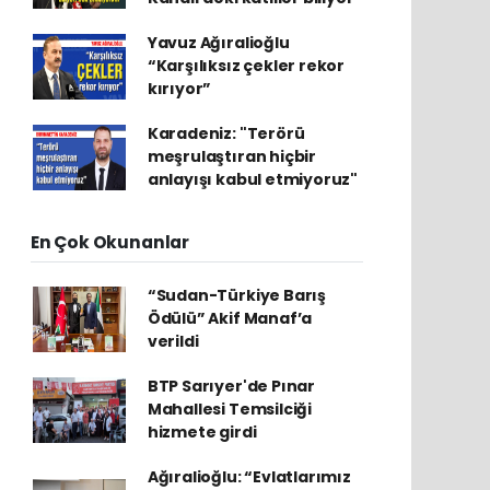
Yavuz Ağıralioğlu
“Karşılıksız çekler rekor
kırıyor”
Karadeniz: "Terörü
meşrulaştıran hiçbir
anlayışı kabul etmiyoruz"
En Çok Okunanlar
“Sudan-Türkiye Barış
Ödülü” Akif Manaf’a
verildi
BTP Sarıyer'de Pınar
Mahallesi Temsilciği
hizmete girdi
Ağıralioğlu: “Evlatlarımız