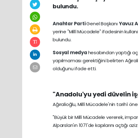
bulundu.
Anahtar Parti
Genel Başkanı
Yavuz A
yerine "Millî Mücadele" ifadesinin kulla
bulundu.
Sosyal
medya
hesabından yaptığı a
yapılmaması gerektiğini belirten Ağırali
olduğunu ifade etti.
"Anadolu'yu yedi düvelin i
Ağıralioğlu, Millî Mücadele'nin tarihî ön
"Büyük bir Millî Mücadele vererek, im
Alparslan'ın 1071'de kapılarını açtığı a