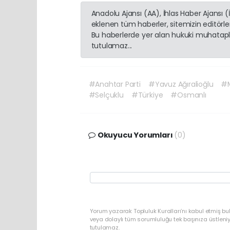
Anadolu Ajansı (AA), İhlas Haber Ajansı 
eklenen tüm haberler, sitemizin editörl
Bu haberlerde yer alan hukuki muhatapla
tutulamaz...
#Anahtar Parti
#Yavuz Ağıralioğlu
#M
#Selçuklu
#Türkiye
#Osmanlı
Okuyucu Yorumları
(0)
Yorum yazarak Topluluk Kuralları’nı kabul etmiş b
veya dolaylı tüm sorumluluğu tek başınıza üstleni
tutulamaz.