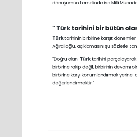
dönüşümün temelinde ise Millî Mücadele'
"
Türk
tarihini bir bütün ol
Türk
tarihinin birbirine karşıt dönemle
Ağıralioğlu, açıklamasını şu sözlerle t
"Doğru olan;
Türk
tarihini parçalayarak
birbirine rakip değil, birbirinin devamı 
birbirine karşı konumlandırmak yerine, 
değerlendirmektir."