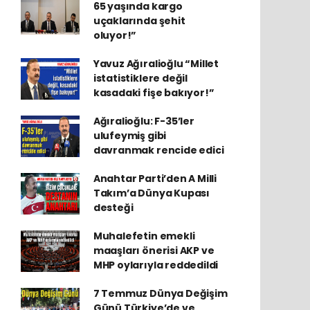
65 yaşında kargo
uçaklarında şehit
oluyor!”
Yavuz Ağıralioğlu “Millet
istatistiklere değil
kasadaki fişe bakıyor!”
Ağıralioğlu: F-35’ler
ulufeymiş gibi
davranmak rencide edici
Anahtar Parti’den A Milli
Takım’a Dünya Kupası
desteği
Muhalefetin emekli
maaşları önerisi AKP ve
MHP oylarıyla reddedildi
7 Temmuz Dünya Değişim
Günü Türkiye’de ve