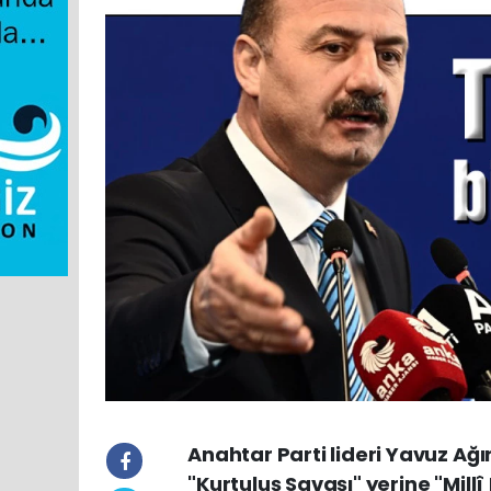
Anahtar Parti lideri Yavuz Ağır
"Kurtuluş Savaşı" yerine "Mill