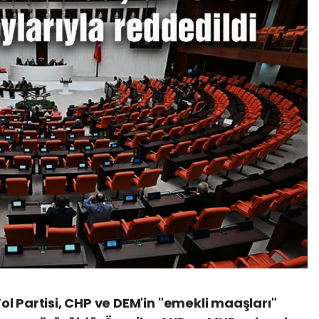
l Partisi, CHP ve DEM'in "emekli maaşları"