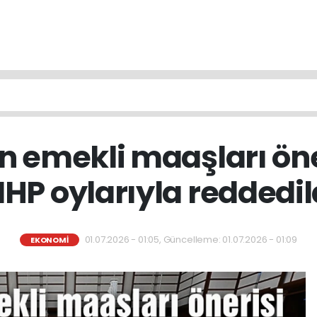
n emekli maaşları öne
HP oylarıyla reddedil
01.07.2026 - 01:05, Güncelleme: 01.07.2026 - 01:09
EKONOMI