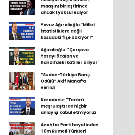
maaşını birleştirince
ancak 1 yoksul ediyor
Yavuz Ağıralioğlu “Millet
istatistiklere değil
kasadaki fişe bakıyor!”
Ağıralioğlu: "Çerçeve
Yasayı öcalan ve
Kandil'deki katiller biliyor"
“Sudan-Türkiye Barış
Ödülü” Akif Manaf’a
verildi
Karadeniz: "Terörü
meşrulaştıran hiçbir
anlayışı kabul etmiyoruz"
Anahtar Parti heyetinden
Tüm Rumeli Türkleri