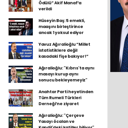
Ödülü” Akif Manaf’a
verildi
Hüseyin Baş: 5 emekli,
maaşını birleştirince
ancak 1 yoksul ediyor
Yavuz Ağıralioğlu “Millet
istatistiklere değil
kasadaki fişe bakıyor!”
Ağıralioğlu: "Kıbrıs'ta aynı
masayı kurup aynı
sonucu bekleyemeyiz"
Anahtar Parti heyetinden
Tüm Rumeli Türkleri
Derneği’ne ziyaret
Ağıralioğlu: "Çerçeve
Yasayı öcalan ve
Kandil'deki katiller biliyor"