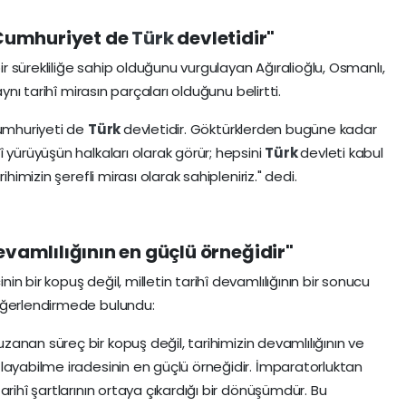
Cumhuriyet de
Türk
devletidir"
bir sürekliliğe sahip olduğunu vurgulayan Ağıralioğlu, Osmanlı,
nı tarihî mirasın parçaları olduğunu belirtti.
mhuriyeti de
Türk
devletidir. Göktürklerden bugüne kadar
 yürüyüşün halkaları olarak görür; hepsini
Türk
devleti kabul
himizin şerefli mirası olarak sahipleniriz." dedi.
vamlılığının en güçlü örneğidir"
 bir kopuş değil, milletin tarihî devamlılığının bir sonucu
eğerlendirmede bulundu:
zanan süreç bir kopuş değil, tarihimizin devamlılığının ve
layabilme iradesinin en güçlü örneğidir. İmparatorluktan
arihî şartlarının ortaya çıkardığı bir dönüşümdür. Bu