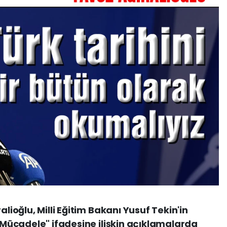
alioğlu, Milli Eğitim Bakanı Yusuf Tekin'in
î Mücadele" ifadesine ilişkin açıklamalarda