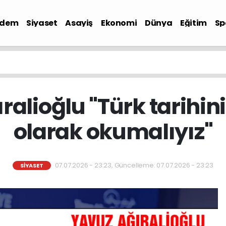
ndem
Siyaset
Asayiş
Ekonomi
Dünya
Eğitim
Sp
ralioğlu "Türk tarihini
olarak okumalıyız"
07.07.2026 - 23:23, Güncelleme: 07.07.2026 - 23:23
SIYASET