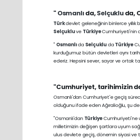
"
Osmanlı
da,
Selçuklu
da, 
Türk
devlet geleneğinin binlerce yıllık 
Selçuklu
ve
Türkiye
Cumhuriyeti'nin ay
"
Osmanlı
da
Selçuklu
da
Türkiye
Cu
kurduğumuz bütün devletleri aynı tarihî
ederiz. Hepsini sever, sayar ve ortak tari
"Cumhuriyet, tarihimizin de
Osmanlı'dan Cumhuriyet'e geçiş sürecinin
olduğunu ifade eden Ağıralioğlu, şu d
"Osmanlı'dan
Türkiye
Cumhuriyeti'ne u
milletimizin değişen şartlara uyum sağ
ulus devlete geçiş, dönemin siyasi ve t