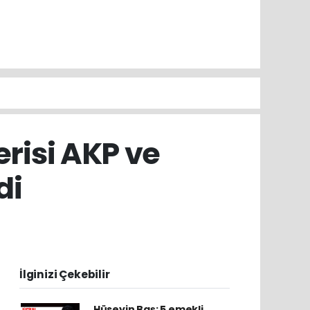
risi AKP ve
di
İlginizi Çekebilir
Hüseyin Baş: 5 emekli,