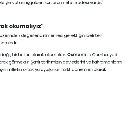
yle vatanı işgalden kurtaran millet iradesi vardır."
arak okumalıyız"
r üzerinden değerlendirilmemesi gerektiğini belirten
amamladı:
 değil, bir bütün olarak okumaktır.
Osmanlı
ile Cumhuriyeti
olarak görmektir. Şanlı tarihimizin devletlerini ve kahramanlarını
aynı milletin ortak yürüyüşünün farklı dönemleri olarak