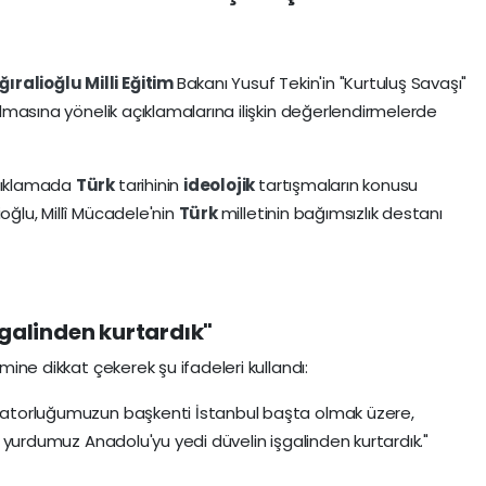
ğıralioğlu
Milli Eğitim
Bakanı Yusuf Tekin'in "Kurtuluş Savaşı"
nılmasına yönelik açıklamalarına ilişkin değerlendirmelerde
çıklamada
Türk
tarihinin
ideolojik
tartışmaların konusu
oğlu, Millî Mücadele'nin
Türk
milletinin bağımsızlık destanı
şgalinden kurtardık"
emine dikkat çekerek şu ifadeleri kullandı:
paratorluğumuzun başkenti İstanbul başta olmak üzere,
ziz yurdumuz Anadolu'yu yedi düvelin işgalinden kurtardık."