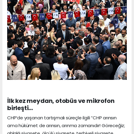
İlk kez meydan, otobüs ve mikrofon
birleşti…
CHP’de yaşanan tartışmalı süreçle ilgili “CHP arınsın
ama hükümet de arınsın, arınma zamanıdır! Göreceğiz;
ahlaklı siyasete, ölçülü siyasete, terbiyeli siyasete,