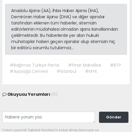
Anadolu Ajansı (AA), İhlas Haber Ajansı (İHA),
Demirören Haber Ajansı (DHA) ve diğer ajanslar
tarafından eklenen tüm haberler, sitemizin
editörlerinin müdahalesi olmadan ajans kanallarından
çekilmektedir. Bu haberlerde yer alan hukuki
muhataplar haberi geçen ajanslar olup sitemizin hiç
bir editörü sorumlu tutulamaz...
#Bağımsız Türkiye Partisi
#Pınar Mahallesi
#BTP
#Ayazağa Cemevi
#İstanbul
#MYK
Okuyucu Yorumları
(0)
Gönder
Yorum yazarak Topluluk Kuralları’nı kabul etmiş bulunuyor ve