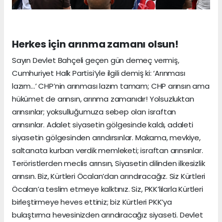
Herkes için arınma zamanı olsun!
Sayın Devlet Bahçeli geçen gün demeç vermiş,
Cumhuriyet Halk Partisi’yle ilgili demiş ki: ‘Arınması
lazım…’ CHP’nin arınması lazım tamam; CHP arınsın ama
hükümet de arınsın, arınma zamanıdır! Yolsuzluktan
arınsınlar; yoksulluğumuza sebep olan israftan
arınsınlar. Adalet siyasetin gölgesinde kaldı, adaleti
siyasetin gölgesinden arındırsınlar. Makama, mevkiye,
saltanata kurban verdik memleketi; israftan arınsınlar.
Teröristlerden meclis arınsın, Siyasetin dilinden ilkesizlik
arınsın. Biz, Kürtleri Öcalan’dan arındıracağız. Siz Kürtleri
Öcalan’a teslim etmeye kalktınız. Siz, PKK’lılarla Kürtleri
birleştirmeye heves ettiniz; biz Kürtleri PKK’ya
bulaştırma hevesinizden arındıracağız siyaseti. Devlet