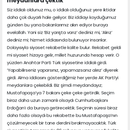
meydanlara çektik
Siz iddialı oldunuz mu, o iddialı olduğunuz yere iktidar
daha çok duyarlı hale geliyor. Biz iddiayı koyduğumuz
günden bu yana bakanlarımız akın ediyor buraya
evelallah. Yani siz ‘Biz yarışta varız’ dediniz mi, ‘Alırız’
dediniz mi; hizmet iddiasında bulunuyor insanlar.
Dolayısıyla siyaset rekabetle kalite bulur. Rekabet geldi
mi siyaset hizaya gelir, millet huzurunda hesap verir. O
yüzden Anahtar Parti Türk siyasetine iddialı girdi.
‘Yapabilirseniz yaparsınız, yapamazsanız alırız’ diyerek
girdi. Alma iddiasını gösterdiğimiz her yerde AK Parti’yi
meydanlara çekebildi. Biz şimdi meydandayız;
Mustafapaşa’ya 7 bakanı çeke çeke getirdik. Seçim
biraz daha uzun zamanlı olsaydı Cumhurbaşkanı
Erdoğan’ı da buraya getirecektik. Seçimin süresi biraz
daha fazla olsaydı bu rekabette bu Mustafapaşa’nın
çözülmeyecek bir tane derdini bırakmayacaktık. Türk