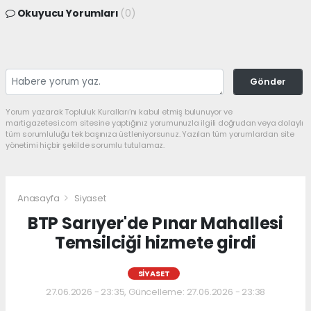
Okuyucu Yorumları
(0)
Gönder
Yorum yazarak Topluluk Kuralları’nı kabul etmiş bulunuyor ve
martigazetesi.com sitesine yaptığınız yorumunuzla ilgili doğrudan veya dolaylı
tüm sorumluluğu tek başınıza üstleniyorsunuz. Yazılan tüm yorumlardan site
yönetimi hiçbir şekilde sorumlu tutulamaz.
Anasayfa
Siyaset
BTP Sarıyer'de Pınar Mahallesi
Temsilciği hizmete girdi
SIYASET
27.06.2026 - 23:35, Güncelleme: 27.06.2026 - 23:38