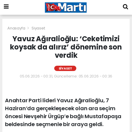
Anasayfa
Siyaset
Yavuz Ağıralioğlu: ‘Ceketimizi
koysak da alırız’ dönemine son
verdik
SIYASET
05.06.2026 - 00:31, Güncelleme: 05.06.2026 - 00:36
Anahtar Parti lideri Yavuz Ağıralioğlu, 7
Haziran’da gerçekleşecek olan ara seçim
öncesi Nevşehir Ürgüp’e bağlı Mustafapaşa
beldesinde seçmenle bir araya geldi.