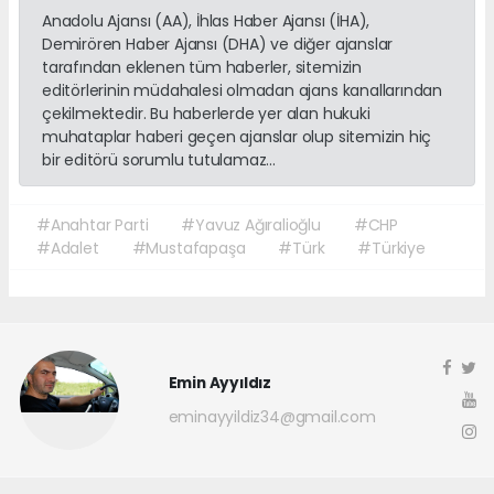
Anadolu Ajansı (AA), İhlas Haber Ajansı (İHA),
Demirören Haber Ajansı (DHA) ve diğer ajanslar
tarafından eklenen tüm haberler, sitemizin
editörlerinin müdahalesi olmadan ajans kanallarından
çekilmektedir. Bu haberlerde yer alan hukuki
muhataplar haberi geçen ajanslar olup sitemizin hiç
bir editörü sorumlu tutulamaz...
#Anahtar Parti
#Yavuz Ağıralioğlu
#CHP
#Adalet
#Mustafapaşa
#Türk
#Türkiye
Emin Ayyıldız
eminayyildiz34@gmail.com