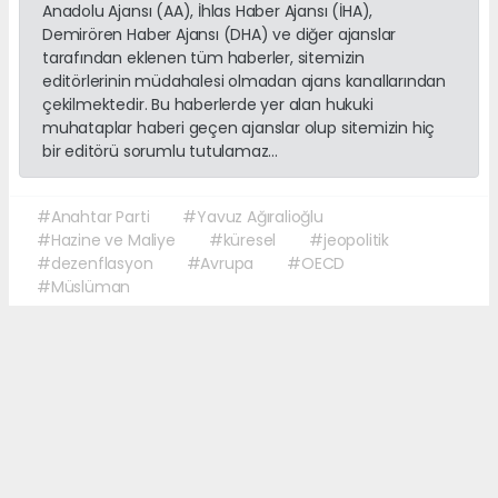
Anadolu Ajansı (AA), İhlas Haber Ajansı (İHA),
Demirören Haber Ajansı (DHA) ve diğer ajanslar
tarafından eklenen tüm haberler, sitemizin
editörlerinin müdahalesi olmadan ajans kanallarından
çekilmektedir. Bu haberlerde yer alan hukuki
muhataplar haberi geçen ajanslar olup sitemizin hiç
bir editörü sorumlu tutulamaz...
#Anahtar Parti
#Yavuz Ağıralioğlu
#Hazine ve Maliye
#küresel
#jeopolitik
#dezenflasyon
#Avrupa
#OECD
#Müslüman
Okuyucu Yorumları
(0)
Gönder