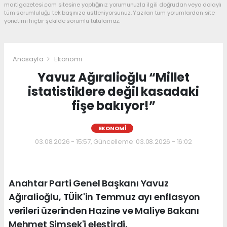
martigazetesi.com sitesine yaptığınız yorumunuzla ilgili doğrudan veya dolaylı
tüm sorumluluğu tek başınıza üstleniyorsunuz. Yazılan tüm yorumlardan site
yönetimi hiçbir şekilde sorumlu tutulamaz.
Anasayfa
Ekonomi
Yavuz Ağıralioğlu “Millet
istatistiklere değil kasadaki
fişe bakıyor!”
EKONOMI
03.08.2026 - 15:57, Güncelleme: 03.08.2026 - 16:02
Anahtar Parti Genel Başkanı Yavuz
Ağıralioğlu, TÜİK'in Temmuz ayı enflasyon
verileri üzerinden Hazine ve Maliye Bakanı
Mehmet Şimşek'i eleştirdi.