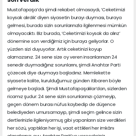
Mustafapaşa’da şimdi rekabet olmasaydı, ‘Ceketimizi
koysak alırdık’ diyen siyasetin burayı duyması, buraya
gelmesi, burada sizin sorunlarınızla ilgilenmesi mümkün
olmayacaktı. Biz burada, ‘Ceketimizi koysak da alırız’
dönemine son verdiğimiz için buraya geliyorlar. O
yüzden sizi duyuyorlar. Artık ceketinizi koyup
alamazsınız. 24 sene size oy veren insanlarınızın 24
senedir duymadığınız sorunlarını, şimdi Anahtar Parti
çözecek diye duymaya başladınız. Memlekette
siyasete kalite, kurulduğumuz günden itibaren böyle
gelmeye başladı. Şimdi Mustafapaşalılar’dan, sizlerden
ricamız şudur: 24 sene sizin sorunlarınızı çözmeyip,
geçen dönem burası nüfus kaybedip de düşence
belediyeden umursamayıp, şimdi seçim gelince sizin
dertlerinizle ilgileniyormuş gibi yapanların size verdikleri
her sözü, yaptıkları her işi, vaat ettikleri her imkânı
alacaksınız; oyu Anahtar Parti’ye vereceksiniz.