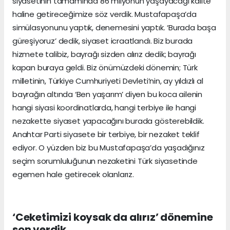
siyasetinin tamamında 86 milyonun yaşayacağı kalite
haline getireceğimize söz verdik. Mustafapaşa’da
simülasyonunu yaptık, denemesini yaptık. ‘Burada başa
güreşiyoruz’ dedik, siyaset icraatlandı. Biz burada
hizmete talibiz, bayrağı sizden alırız dedik; bayrağı
kapan buraya geldi. Biz önümüzdeki dönemin; Türk
milletinin, Türkiye Cumhuriyeti Devleti’nin, ay yıldızlı al
bayrağın altında ‘Ben yaşarım’ diyen bu koca ailenin
hangi siyasi koordinatlarda, hangi terbiye ile hangi
nezakette siyaset yapacağını burada gösterebildik.
Anahtar Parti siyasete bir terbiye, bir nezaket teklif
ediyor. O yüzden biz bu Mustafapaşa’da yaşadığınız
seçim sorumluluğunun nezaketini Türk siyasetinde
egemen hale getirecek olanlarız.
‘Ceketimizi koysak da alırız’ dönemine
son verdik