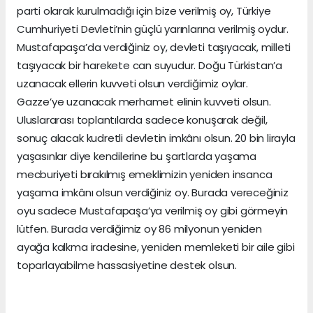
parti olarak kurulmadığı için bize verilmiş oy, Türkiye
Cumhuriyeti Devleti’nin güçlü yarınlarına verilmiş oydur.
Mustafapaşa’da verdiğiniz oy, devleti taşıyacak, milleti
taşıyacak bir harekete can suyudur. Doğu Türkistan’a
uzanacak ellerin kuvveti olsun verdiğimiz oylar.
Gazze’ye uzanacak merhamet elinin kuvveti olsun.
Uluslararası toplantılarda sadece konuşarak değil,
sonuç alacak kudretli devletin imkânı olsun. 20 bin lirayla
yaşasınlar diye kendilerine bu şartlarda yaşama
mecburiyeti bırakılmış emeklimizin yeniden insanca
yaşama imkânı olsun verdiğiniz oy. Burada vereceğiniz
oyu sadece Mustafapaşa’ya verilmiş oy gibi görmeyin
lütfen. Burada verdiğimiz oy 86 milyonun yeniden
ayağa kalkma iradesine, yeniden memleketi bir aile gibi
toparlayabilme hassasiyetine destek olsun.