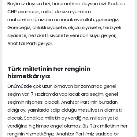
Bey’imiz duysun bizi, hükümetimiz duysun bizi. Sadece
CHP arınmasın; millet de sizin yönetim
maharetsizliğinizden arınacak evelallah, göreceğiz.
Göreceğiz; ahlaklı siyasete, ölçülü siyasete, terbiyeli
siyasete, nezaketli siyasete yeni can suyu geliyor,
Anahtar Parti geliyor.
Türk milletinin her renginin
hizmetkârıyız
Önümüzde çok uzun olmayan bir zamanda genel
seçim var. 7 Haziran’da yapılacak ara seçim, genel
seçimin nişanesi olacak. Anahtar Parti’nin buradan
aldığı oy, yarınlarda talip olduğu mesuliyetin alameti
olacak. Sandıkta milletin oy verdiğine, milletin yetki
verdiğine hiç kimse engel olamaz. Biz Türk milletinin her
renginin hizmetkârıyız. Anahtar Parti’miz sadece bir