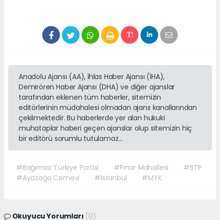
Anadolu Ajansı (AA), İhlas Haber Ajansı (İHA),
Demirören Haber Ajansı (DHA) ve diğer ajanslar
tarafından eklenen tüm haberler, sitemizin
editörlerinin müdahalesi olmadan ajans kanallarından
çekilmektedir. Bu haberlerde yer alan hukuki
muhataplar haberi geçen ajanslar olup sitemizin hiç
bir editörü sorumlu tutulamaz...
#Bağımsız Türkiye Partisi
#Pınar Mahallesi
#BTP
#Ayazağa Cemevi
#İstanbul
#MYK
Okuyucu Yorumları
(0)