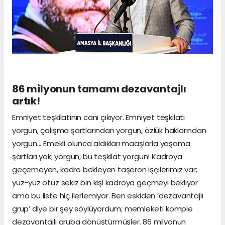
86 milyonun tamamı dezavantajlı
artık!
Emniyet teşkilatının canı çıkıyor. Emniyet teşkilatı
yorgun, çalışma şartlarından yorgun, özlük haklarından
yorgun... Emekli olunca aldıkları maaşlarla yaşama
şartları yok; yorgun, bu teşkilat yorgun! Kadroya
geçemeyen, kadro bekleyen taşeron işçilerimiz var;
yüz-yüz otuz sekiz bin kişi kadroya geçmeyi bekliyor
ama bu liste hiç ilerlemiyor. Ben eskiden ‘dezavantajlı
grup’ diye bir şey söylüyordum; memleketi komple
dezavantajlı gruba dönüştürmüşler. 86 milyonun