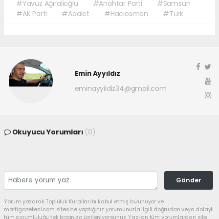
#Yavuz Ağıralioğlu
#Anahtar Parti
#Samsun
#AK Parti
#Adalet
#Hacıosman
#Türk
Emin Ayyıldız
eminayyildiz34@gmail.com
Okuyucu Yorumları
(0)
Gönder
Yorum yazarak Topluluk Kuralları’nı kabul etmiş bulunuyor ve
martigazetesi.com sitesine yaptığınız yorumunuzla ilgili doğrudan veya dolaylı
tüm sorumluluğu tek başınıza üstleniyorsunuz. Yazılan tüm yorumlardan site