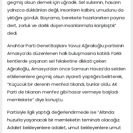
geçmiş olsun demek için uğradık. Sel sularının, hasarın
yalnızca dükkânları değil, insanların kalbini, umudunu da
yıktığını gördük. Bayrama, berekete hazırlanırken payına
dert, zorluk ve darlık düşen insanlarımızla karşılaştık”
dedi.
Anahtar Parti Genel Başkanı Yavuz Ağıralioğlu partisinin
Amasya’da düzenlenen halk buluşmasına katıldı. Farklı
kentlerde yaşanan sel felaketine dikkati çeken
Ağıralioğlu, Amasya’dan önce Samsun Havza’da selden
etkilenenlere geçmiş olsun ziyareti yaptığını belirterek,
“Küçücük bir derenin menfezi tıkandı, bunlar oldu. AK
Parti de tıkanan menfez gibi hasar vermeye başladı
memlekete” diye konuştu.
Partisiyle ilgili yaptığı değerlendirmede ise “
Altında
huzurla yaşanacak bir memleketin teminatı olacağız.
Adalet bekleyenlere adalet, umut bekleyenlere umut