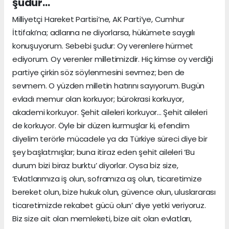
şudur…
Milliyetçi Hareket Partisi’ne, AK Parti’ye, Cumhur
İttifakı’na; adlarına ne diyorlarsa, hükümete saygılı
konuşuyorum. Sebebi şudur: Oy verenlere hürmet
ediyorum. Oy verenler milletimizdir. Hiç kimse oy verdiği
partiye çirkin söz söylenmesini sevmez; ben de
sevmem. O yüzden milletin hatırını sayıyorum. Bugün
evladı memur olan korkuyor; bürokrasi korkuyor,
akademi korkuyor. Şehit aileleri korkuyor... Şehit aileleri
de korkuyor. Öyle bir düzen kurmuşlar ki, efendim
diyelim terörle mücadele ya da Türkiye süreci diye bir
şey başlatmışlar; buna itiraz eden şehit aileleri ‘Bu
durum bizi biraz burktu’ diyorlar. Oysa biz size,
‘Evlatlarımıza iş olun, soframıza aş olun, ticaretimize
bereket olun, bize hukuk olun, güvence olun, uluslararası
ticaretimizde rekabet gücü olun’ diye yetki veriyoruz.
Biz size ait olan memleketi, bize ait olan evlatları,