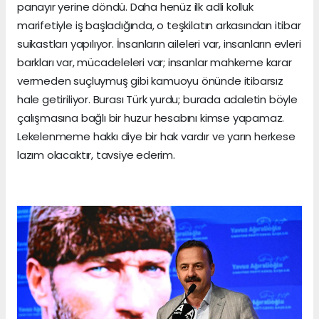
panayır yerine döndü. Daha henüz ilk adli kolluk
marifetiyle iş başladığında, o teşkilatın arkasından itibar
suikastları yapılıyor. İnsanların aileleri var, insanların evleri
barkları var, mücadeleleri var; insanlar mahkeme karar
vermeden suçluymuş gibi kamuoyu önünde itibarsız
hale getiriliyor. Burası Türk yurdu; burada adaletin böyle
çalışmasına bağlı bir huzur hesabını kimse yapamaz.
Lekelenmeme hakkı diye bir hak vardır ve yarın herkese
lazım olacaktır, tavsiye ederim.