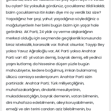
bu oyları? Siz yoksulluk gördünüz, çocuklarınız itildi kakıldı;
bizim çocuklarımızı itin kakın diye mi oy verdik biz size?
Yaşadığınız her şeyi, yahut yaşadığınızı söylediğiniz o
mağduriyetlerin her birini bugün bizim için yaşar hale
getirdiniz. AK Parti, 24 yıldır oy verme alışkanlığının
merkezi olduğu için seçmende geçişkenlik konusunda
biraz isteksizlik, kararsızlık var. Rahat olsunlar; Tayyip Bey
yoksa Yavuz Ağıralioğlu var, AK Parti yoksa Anahtar
Parti var! 40 yıl vatan demiş, bayrak demiş, elli yedinci
yaşını kutlamış da hissesine düşen yüzle bugün
mahcubiyete, kedere boğulmuş, imkan bulamamış
ülkücü camiaya sesleniyorum: Anahtar Parti sizin
partinizdir. Anahtar Parti; Türk milliyetçiliğinin,
muhafazakarlığının, dindarlık mesuliyetinin,
mukaddesatçılığın, bayrak demenin, vatan bilmenin,
dini muhafaza edebilmenin, aileyi koruyabilmenin,
emeği ve alın terini candan aziz bilebilmenin, bu