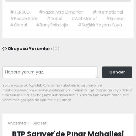
#TURSUD
#Nazar Atta Elmanan
#International
#Peace Prize
#Nobel
#Akif Manaf
#küresel
#Global
#Barış Psikolojisi
#Sağlıklı Yaşam Köyü
Okuyucu Yorumları
(0)
Gönder
Yorum yazarak Topluluk Kuralları’nı kabul etmiş bulunuyor ve
martigazetesi.com sitesine yaptığınız yorumunuzla ilgili doğrudan veya dolaylı
tüm sorumluluğu tek başınıza üstleniyorsunuz. Yazılan tüm yorumlardan site
yönetimi hiçbir şekilde sorumlu tutulamaz.
Anasayfa
Siyaset
BTP Sarıyer'de Pınar Mahallesi