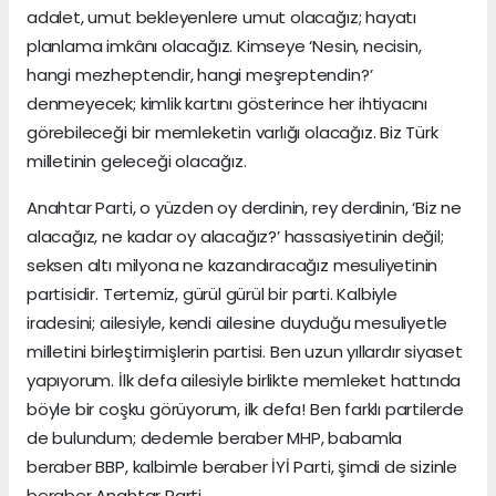
adalet, umut bekleyenlere umut olacağız; hayatı
planlama imkânı olacağız. Kimseye ‘Nesin, necisin,
hangi mezheptendir, hangi meşreptendin?’
denmeyecek; kimlik kartını gösterince her ihtiyacını
görebileceği bir memleketin varlığı olacağız. Biz Türk
milletinin geleceği olacağız.
Anahtar Parti, o yüzden oy derdinin, rey derdinin, ‘Biz ne
alacağız, ne kadar oy alacağız?’ hassasiyetinin değil;
seksen altı milyona ne kazandıracağız mesuliyetinin
partisidir. Tertemiz, gürül gürül bir parti. Kalbiyle
iradesini; ailesiyle, kendi ailesine duyduğu mesuliyetle
milletini birleştirmişlerin partisi. Ben uzun yıllardır siyaset
yapıyorum. İlk defa ailesiyle birlikte memleket hattında
böyle bir coşku görüyorum, ilk defa! Ben farklı partilerde
de bulundum; dedemle beraber MHP, babamla
beraber BBP, kalbimle beraber İYİ Parti, şimdi de sizinle
beraber Anahtar Parti...