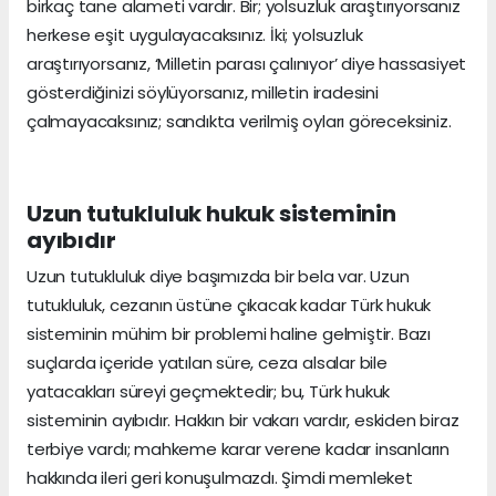
birkaç tane alameti vardır. Bir; yolsuzluk araştırıyorsanız
herkese eşit uygulayacaksınız. İki; yolsuzluk
araştırıyorsanız, ‘Milletin parası çalınıyor’ diye hassasiyet
gösterdiğinizi söylüyorsanız, milletin iradesini
çalmayacaksınız; sandıkta verilmiş oyları göreceksiniz.
Uzun tutukluluk hukuk sisteminin
ayıbıdır
Uzun tutukluluk diye başımızda bir bela var. Uzun
tutukluluk, cezanın üstüne çıkacak kadar Türk hukuk
sisteminin mühim bir problemi haline gelmiştir. Bazı
suçlarda içeride yatılan süre, ceza alsalar bile
yatacakları süreyi geçmektedir; bu, Türk hukuk
sisteminin ayıbıdır. Hakkın bir vakarı vardır, eskiden biraz
terbiye vardı; mahkeme karar verene kadar insanların
hakkında ileri geri konuşulmazdı. Şimdi memleket