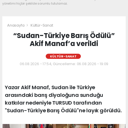
yönetimi hiçbir şekilde sorumlu tutulamaz.
Anasayfa
Kültür-Sanat
“Sudan-Türkiye Barış Ödülü”
Akif Manaf’a verildi
KÜLTÜR-SANAT
06.08.2026 - 17:54, Güncelleme: 06.08.2026 - 19:09
Yazar Akif Manaf, Sudan ile Türkiye
arasındaki barış diyaloğuna sunduğu
katkılar nedeniyle TURSUD tarafından
"Sudan-Türkiye Barış Ödülü"ne layık görüldü.