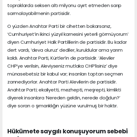
topraklarda seksen altı milyonu ayırt etmeden sarıp
sarmalayabilmenin partisidir.
O yüzden Anahtar Parti bir cihetten bakarsanız,
‘Cumhuriyet’in ikinci yüzyıl karnesini yeterli görmüyorum’
diyen Cumhuriyet Halk Partililerin de partisidir. Bu kadar
dert vardı, ‘deva oluruz’ dediler, kuruldular ama yarım
kaldı. Anahtar Parti, Kürtler’in de partisidir. ‘Aleviler
CHP’ye verilsin, Aleviyseniz mutlaka CHP’lisiniz’ diye
münasebetsiz bir kabul var; insanları toptan seçmen
zannediyorlar. Anahtar Parti Alevilerin de partisidir.
Anahtar Parti; ekaliyetti, mezhepti, meşrepti, kimlikti
diyerek insanlara ‘Nereden geldin, nerede doğdun?’
diye soran o şımarıklığın yüzüne vurulmuş bir haktır.
Hükümete saygılı konuşuyorum sebebi