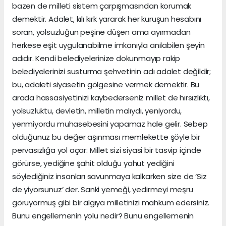
bazen de milleti sistem çarpışmasından korumak
demektir. Adalet, kılı kırk yararak her kuruşun hesabını
soran, yolsuzluğun peşine düşen ama ayırmadan
herkese eşit uygulanabilme imkanıyla anılabilen şeyin
adıdır. Kendi belediyelerinize dokunmayıp rakip
belediyelerinizi susturma şehvetinin adı adalet değildir;
bu, adaleti siyasetin gölgesine vermek demektir. Bu
arada hassasiyetinizi kaybederseniz millet de hırsızlıktı,
yolsuzluktu, devletin, milletin malıydı, yeniyordu,
yenmiyordu muhasebesini yapamaz hale gelir. Sebep
olduğunuz bu değer aşınması memlekette şöyle bir
pervasızlığa yol açar: Millet sizi siyasi bir tasvip içinde
görürse, yediğine şahit olduğu yahut yediğini
söylediğiniz insanları savunmaya kalkarken size de ‘Siz
de yiyorsunuz’ der. Sanki yemeği, yedirmeyi meşru
görüyormuş gibi bir algıya milletinizi mahkum edersiniz.
Bunu engellemenin yolu nedir? Bunu engellemenin