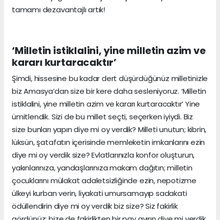
tamamı dezavantajlı artık!
‘Milletin istiklalini, yine milletin azim ve
kararı kurtaracaktır’
Şimdi, hissesine bu kadar dert düşürdüğünüz milletinizle
biz Amasya’dan size bir kere daha sesleniyoruz. ‘Milletin
istiklalini, yine milletin azim ve kararı kurtaracaktır’ Yine
ümitlendik. Sizi de bu millet seçti, seçerken iyiydi. Biz
size bunları yapın diye mi oy verdik? Milleti unutun; kibrin,
lüksün, şatafatın içerisinde memleketin imkanlarını ezin
diye mi oy verdik size? Evlatlarınızla konfor oluşturun,
yakınlarınıza, yandaşlarınıza makam dağıtın; milletin
çocuklarını mülakat adaletsizliğinde ezin, nepotizme
ülkeyi kurban verin, liyakati umursamayıp sadakati
ödüllendirin diye mi oy verdik biz size? Siz fakirlik
gördünüz; bize de fakirlikten bir pay ayırın diye mi verdik