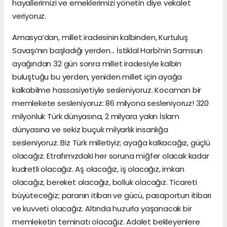
hayallerimizi ve emeklerimizi yönetin diye vekalet
veriyoruz.
Amasya’dan, millet iradesinin kalbinden, Kurtuluş
Savaşı’nın başladığı yerden... İstiklal Harbi’nin Samsun
ayağından 32 gün sonra millet iradesiyle kalbin
buluştuğu bu yerden, yeniden millet için ayağa
kalkabilme hassasiyetiyle sesleniyoruz. Kocaman bir
memlekete sesleniyoruz: 86 milyona sesleniyoruz! 320
milyonluk Türk dünyasına, 2 milyara yakın İslam
dünyasına ve sekiz buçuk milyarlık insanlığa
sesleniyoruz. Biz Türk milletiyiz; ayağa kalkacağız, güçlü
olacağız. Etrafımızdaki her soruna miğfer olacak kadar
kudretli olacağız. Aş olacağız, iş olacağız, imkan
olacağız, bereket olacağız, bolluk olacağız. Ticareti
büyüteceğiz; paranın itibarı ve gücü, pasaportun itibarı
ve kuvveti olacağız. Altında huzurla yaşanacak bir
memleketin teminatı olacağız. Adalet bekleyenlere