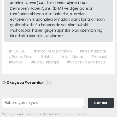
Anadolu Ajansı (AA), İhlas Haber Ajansı (İHA),
Demirören Haber Ajansı (DHA) ve diğer ajanslar
tarafından eklenen tüm haberler, sitemizin
editörlerinin müdahalesi olmadan ajans kanallarından
çekilmektedir. Bu haberlerde yer alan hukuki
muhataplar haberi geçen ajanslar olup sitemizin hiç
bir editörü sorumlu tutulamaz...
#TURSUD
#Nazar Atta Elmanan
#International
#Peace Prize
#Nobel
#Akif Manaf
#küresel
#Global
#Barış Psikolojisi
#Sağlıklı Yaşam Köyü
Okuyucu Yorumları
(0)
Gönder
Yorum yazarak Topluluk Kuralları’nı kabul etmiş bulunuyor ve