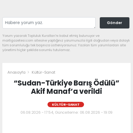
Gönder
Yorum yazarak Topluluk Kuralları’nı kabul etmiş bulunuyor ve
martigazetesi.com sitesine yaptığınız yorumunuzla ilgili doğrudan veya dolaylı
tüm sorumluluğu tek başınıza üstleniyorsunuz. Yazılan tüm yorumlardan site
yönetimi hiçbir şekilde sorumlu tutulamaz.
Anasayfa
Kültür-Sanat
“Sudan-Türkiye Barış Ödülü”
Akif Manaf’a verildi
KÜLTÜR-SANAT
06.08.2026 - 17:54, Güncelleme: 06.08.2026 - 19:09