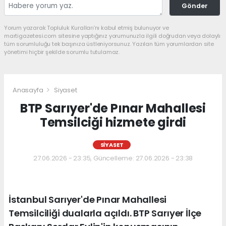
Gönder
Yorum yazarak Topluluk Kuralları’nı kabul etmiş bulunuyor ve
martigazetesi.com sitesine yaptığınız yorumunuzla ilgili doğrudan veya dolaylı
tüm sorumluluğu tek başınıza üstleniyorsunuz. Yazılan tüm yorumlardan site
yönetimi hiçbir şekilde sorumlu tutulamaz.
Anasayfa
Siyaset
BTP Sarıyer'de Pınar Mahallesi
Temsilciği hizmete girdi
SIYASET
27.06.2026 - 23:35, Güncelleme: 27.06.2026 - 23:38
İstanbul Sarıyer'de Pınar Mahallesi
Temsilciliği dualarla açıldı. BTP Sarıyer İlçe