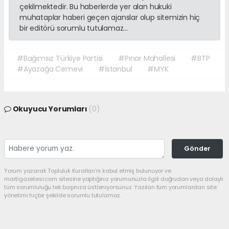
çekilmektedir. Bu haberlerde yer alan hukuki
muhataplar haberi geçen ajanslar olup sitemizin hiç
bir editörü sorumlu tutulamaz...
#Bağımsız Türkiye Partisi
#Pınar Mahallesi
#BTP
#Ayazağa Cemevi
#İstanbul
#MYK
Okuyucu Yorumları
(0)
Gönder
Yorum yazarak Topluluk Kuralları’nı kabul etmiş bulunuyor ve
martigazetesi.com sitesine yaptığınız yorumunuzla ilgili doğrudan veya dolaylı
tüm sorumluluğu tek başınıza üstleniyorsunuz. Yazılan tüm yorumlardan site
yönetimi hiçbir şekilde sorumlu tutulamaz.