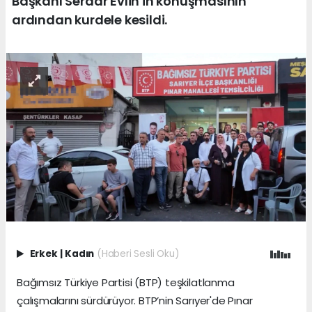
Başkanı Serdar Evlin'in konuşmasının
ardından kurdele kesildi.
Erkek
|
Kadın
(Haberi Sesli Oku)
Bağımsız Türkiye Partisi (BTP) teşkilatlanma
çalışmalarını sürdürüyor. BTP’nin Sarıyer'de Pınar