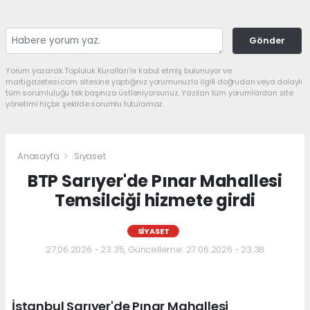
Gönder
Yorum yazarak Topluluk Kuralları’nı kabul etmiş bulunuyor ve
martigazetesi.com sitesine yaptığınız yorumunuzla ilgili doğrudan veya dolaylı
tüm sorumluluğu tek başınıza üstleniyorsunuz. Yazılan tüm yorumlardan site
yönetimi hiçbir şekilde sorumlu tutulamaz.
Anasayfa
Siyaset
BTP Sarıyer'de Pınar Mahallesi
Temsilciği hizmete girdi
SIYASET
27.06.2026 - 23:35, Güncelleme: 27.06.2026 - 23:38
İstanbul Sarıyer'de Pınar Mahallesi