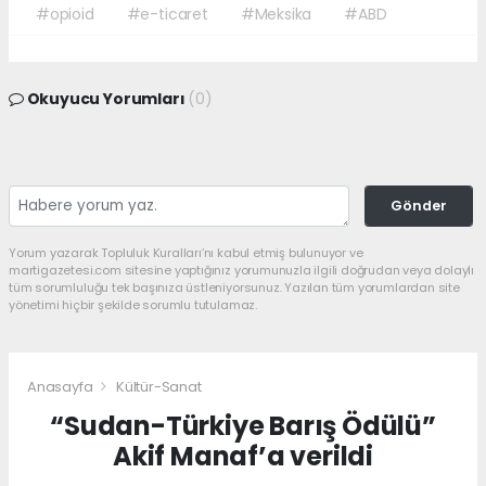
#opioid
#e-ticaret
#Meksika
#ABD
Okuyucu Yorumları
(0)
Gönder
Yorum yazarak Topluluk Kuralları’nı kabul etmiş bulunuyor ve
martigazetesi.com sitesine yaptığınız yorumunuzla ilgili doğrudan veya dolaylı
tüm sorumluluğu tek başınıza üstleniyorsunuz. Yazılan tüm yorumlardan site
yönetimi hiçbir şekilde sorumlu tutulamaz.
Anasayfa
Kültür-Sanat
“Sudan-Türkiye Barış Ödülü”
Akif Manaf’a verildi