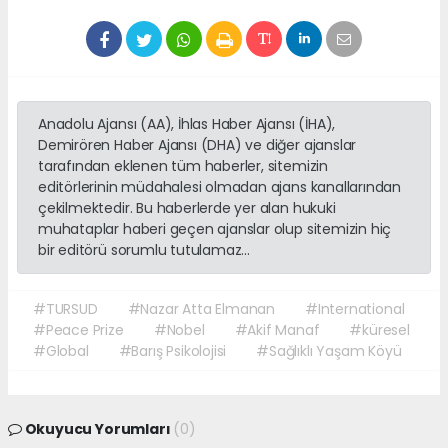
Anadolu Ajansı (AA), İhlas Haber Ajansı (İHA),
Demirören Haber Ajansı (DHA) ve diğer ajanslar
tarafından eklenen tüm haberler, sitemizin
editörlerinin müdahalesi olmadan ajans kanallarından
çekilmektedir. Bu haberlerde yer alan hukuki
muhataplar haberi geçen ajanslar olup sitemizin hiç
bir editörü sorumlu tutulamaz...
#TURSUD
#Nazar Atta Elmanan
#International
#Peace Prize
#Nobel
#Akif Manaf
#küresel
#Global
#Barış Psikolojisi
#Sağlıklı Yaşam Köyü
Okuyucu Yorumları
(0)