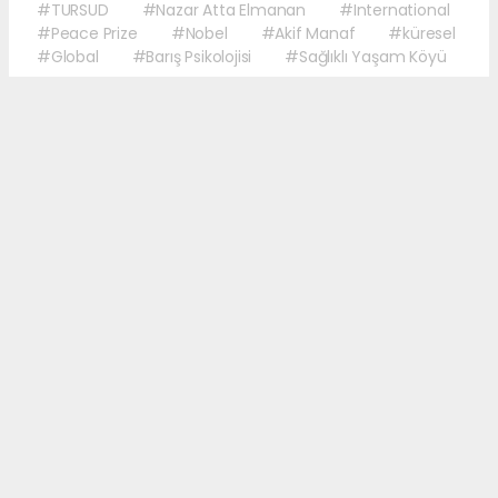
#TURSUD
#Nazar Atta Elmanan
#International
#Peace Prize
#Nobel
#Akif Manaf
#küresel
#Global
#Barış Psikolojisi
#Sağlıklı Yaşam Köyü
Okuyucu Yorumları
(0)
Gönder
Yorum yazarak Topluluk Kuralları’nı kabul etmiş bulunuyor ve
martigazetesi.com sitesine yaptığınız yorumunuzla ilgili doğrudan veya dolaylı
tüm sorumluluğu tek başınıza üstleniyorsunuz. Yazılan tüm yorumlardan site
yönetimi hiçbir şekilde sorumlu tutulamaz.
haber paketi
haber scripti
haber yazılımı
Tüm hakları saklı tutulmaktadır.Copyright 2026©