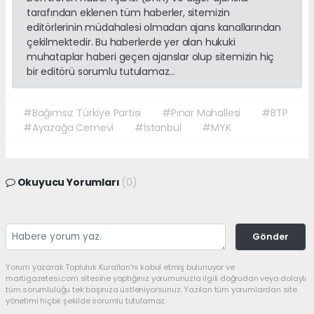
tarafından eklenen tüm haberler, sitemizin
editörlerinin müdahalesi olmadan ajans kanallarından
çekilmektedir. Bu haberlerde yer alan hukuki
muhataplar haberi geçen ajanslar olup sitemizin hiç
bir editörü sorumlu tutulamaz...
#Bağımsız Türkiye Partisi
#Pınar Mahallesi
#BTP
#Ayazağa Cemevi
#İstanbul
#MYK
Okuyucu Yorumları
(0)
Gönder
Yorum yazarak Topluluk Kuralları’nı kabul etmiş bulunuyor ve
martigazetesi.com sitesine yaptığınız yorumunuzla ilgili doğrudan veya dolaylı
tüm sorumluluğu tek başınıza üstleniyorsunuz. Yazılan tüm yorumlardan site
yönetimi hiçbir şekilde sorumlu tutulamaz.