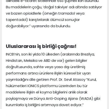
dilindeki e-ticaret sitelerinde 693 şüpheli ilan bulundu.
Bu maddelerin çoğu, ‘doğal takviye’ adı altında satılıyor
ve bazen opioidlerle (örneğin tramadol veya
tapentadol) karıştırılarak ölümcül sonuçlar
doğurabiliyor.” uyarısında da bulundu.
Uluslararası iş birliği çağrısı!
INCB’nin, son iki yılda 10 ülkeden (aralarında Brezilya,
Hindistan, Meksika ve ABD de var) gelen bilgiler
doğrultusunda, sahte veya yasa dışı üretilmiş
performans artırıcı ürünlere ilişkin küresel bir uyarı
yayımladığını dile getiren Prof. Dr. Sevil Atasoy “Kurul,
hükümetleri IONICS platformu üzerinden bu tür
maddelere ilişkin el koyma bilgilerini anlık olarak
paylaşmaya ve Dünya Anti-Doping Ajansı (WADA) gibi
kurumlarla iş birliğini artırmaya davet ediyor.”