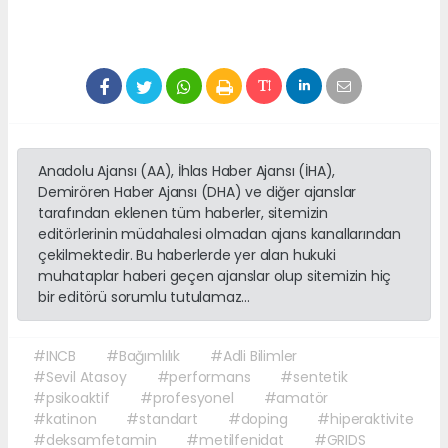
Anadolu Ajansı (AA), İhlas Haber Ajansı (İHA),
Demirören Haber Ajansı (DHA) ve diğer ajanslar
tarafından eklenen tüm haberler, sitemizin
editörlerinin müdahalesi olmadan ajans kanallarından
çekilmektedir. Bu haberlerde yer alan hukuki
muhataplar haberi geçen ajanslar olup sitemizin hiç
bir editörü sorumlu tutulamaz...
#INCB
#Bağımlılık
#Adli Bilimler
#Sevil Atasoy
#performans
#sentetik
#psikoaktif
#profesyonel
#amatör
#katinon
#standart
#doping
#hiperaktivite
#deksamfetamin
#metilfenidat
#GRIDS