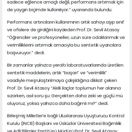
sadece eğlence amaçlı değil, performans artırmak için
de yaygın biçimde kullanılıyor.” uyarısında bulundu.
Performans artırıcıların kullanımının artık sahayı aşıp sınıf
ve ofislere de girdiğini kaydeden Prof. Dr. Sevil Atasoy
“Öğrenciler ve profesyoneller, uzun süre odaklanmak ve
verimliliklerini artırmak amacıyla bu sentetik uyarıcılara
başvuruyor.” dedi.
Bir zamanlar yalnızca yeraltı laboratuvarlarında üretilen
sentetik maddelerin, artık “başarı” ve “verimlilik”
vaadiyle meşrulaştırılmaya çalışıldığına dikkat çeken
Prof. Dr. Sevil Atasoy “Akıllı ilaçlar toplumun her alanına
sızarken, asıl soru şu: Gerçekten daha zeki ve güçlü mü
oluyoruz, yoksa yalnızca daha bağımlı mı?” dedi.
Birleşmiş Milletler’e bağlı Uluslararası Uyuşturucu Kontrol
Kurulu (INCB) Başkanı ve Üsküdar Üniversitesi Bağımlılık
ve Adli Bilimler Enstitüsü Müdürü Prof. Dr. Sevil Atasoy