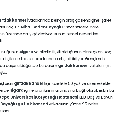
ırtlak kanseri
vakalarında belirgin artış gözlendiğine işaret
nı Doç. Dr.
Nihal Seden Boyoğlu
“İstatistiklere göre
in üzerinde artış gözleniyor. Bunun temel nedeni ise
i.
ğunluğunun
sigara
ve alkolle ilişkili olduğunun altını çizen Doç.
tı kişilerde kanser oranlarında artış bildiriliyor. Gençlerde
tışı da düşünüldüğünde bu durum
gırtlak kanseri
vakaları için
ştu.
luşturan
gırtlak kanseri
için özellikle 50 yaş ve üzeri erkekler
çlerde
sigara
içme oranlarının artmasına bağlı olarak riskin bu
tepe Üniversitesi
Kozyatağı Hastanesi
KBB, Baş ve Boyun
 Boyoğlu
gırtlak kanseri
vakalarının yüzde 95’inden
uladı.