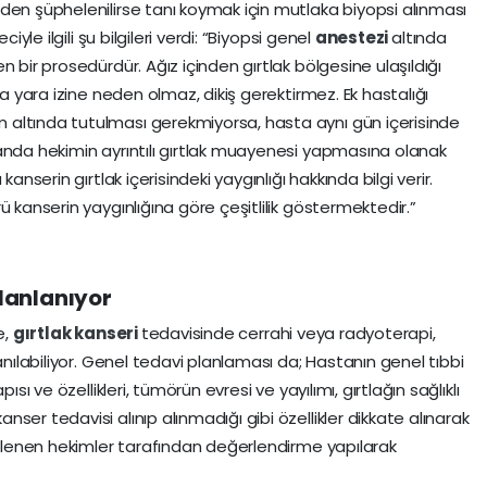
den şüphelenilirse tanı koymak için mutlaka biyopsi alınması
iyle ilgili şu bilgileri verdi: “Biyopsi genel
anestezi
altında
n bir prosedürdür. Ağız içinden gırtlak bölgesine ulaşıldığı
da yara izine neden olmaz, dikiş gerektirmez. Ek hastalığı
altında tutulması gerekmiyorsa, hasta aynı gün içerisinde
anda hekimin ayrıntılı gırtlak muayenesi yapmasına olanak
anserin gırtlak içerisindeki yaygınlığı hakkında bilgi verir.
ü kanserin yaygınlığına göre çeşitlilik göstermektedir.”
planlanıyor
e,
gırtlak kanseri
tedavisinde cerrahi veya radyoterapi,
anılabiliyor. Genel tedavi planlaması da; Hastanın genel tıbbi
ısı ve özellikleri, tümörün evresi ve yayılımı, gırtlağın sağlıklı
ser tedavisi alınıp alınmadığı gibi özellikler dikkate alınarak
lgilenen hekimler tarafından değerlendirme yapılarak