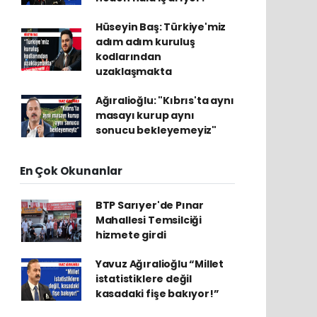
Hüseyin Baş: Türkiye'miz
adım adım kuruluş
kodlarından
uzaklaşmakta
Ağıralioğlu: "Kıbrıs'ta aynı
masayı kurup aynı
sonucu bekleyemeyiz"
En Çok Okunanlar
BTP Sarıyer'de Pınar
Mahallesi Temsilciği
hizmete girdi
Yavuz Ağıralioğlu “Millet
istatistiklere değil
kasadaki fişe bakıyor!”