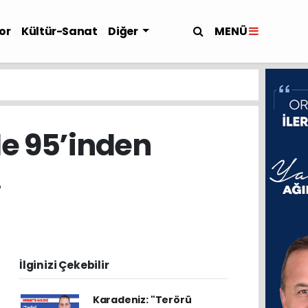
MENÜ
or
Kültür-Sanat
Diğer
de 95’inden
!
İlginizi Çekebilir
Karadeniz: "Terörü