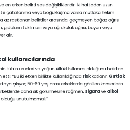
 en erken belirti ses değişiklikleridir. İki haftadan uzun
, seste çatallanma veya boğuklaşma varsa mutlaka hekim
 az rastlanan belirtiler arasında; geçmeyen boğaz ağrısı
 gıdaların takılması veya ağrı, kulak ağrısı, boyun veya
r alır.”
kol
kullanıcılarında
inin tütün ürünleri ve yoğun
alkol
kullanımı olduğunu belirten
tti: “Bu iki etken birlikte kullanıldığında
risk
katlanır.
Gırtlak
rtaya çıkıyor; 50-69 yaş arası erkeklerde görülen kanserlerin
. Erkeklerde daha sık görülmesine rağmen,
sigara
ve
alkol
a olduğu unutulmamalı.”