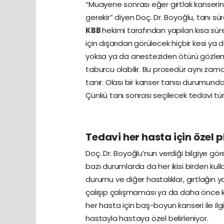
“Muayene sonrası eğer gırtlak kanserin
gerekir” diyen Doç. Dr. Boyoğlu, tanı sürec
KBB
hekimi tarafından yapılan kısa süre
için dışarıdan görülecek hiçbir kesi ya 
yoksa ya da anesteziden ötürü gözlem 
taburcu olabilir. Bu prosedür aynı zam
tanır. Olası bir kanser tanısı durumunda k
Çünkü tanı sonrası seçilecek tedavi tür
Tedavi her hasta için özel 
Doç. Dr. Boyoğlu’nun verdiği bilgiye gör
bazı durumlarda da her ikisi birden kull
durumu ve diğer hastalıklar, gırtlağın yap
çalışıp çalışmaması ya da daha önce kan
her hasta için baş-boyun kanseri ile i
hastayla hastaya özel belirleniyor.