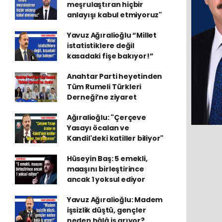
meşrulaştıran hiçbir
anlayışı kabul etmiyoruz"
Yavuz Ağıralioğlu “Millet
istatistiklere değil
kasadaki fişe bakıyor!”
Anahtar Parti heyetinden
Tüm Rumeli Türkleri
Derneği’ne ziyaret
Ağıralioğlu: "Çerçeve
Yasayı öcalan ve
Kandil'deki katiller biliyor"
Hüseyin Baş: 5 emekli,
maaşını birleştirince
ancak 1 yoksul ediyor
Yavuz Ağıralioğlu: Madem
işsizlik düştü, gençler
neden hâlâ iş arıyor?