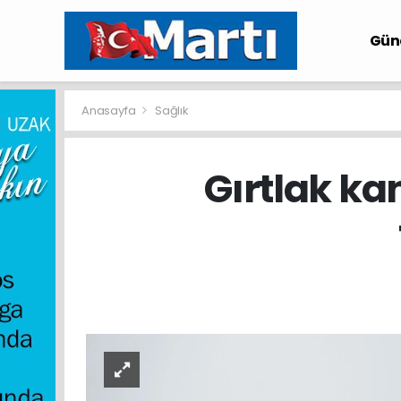
Gü
Anasayfa
Sağlık
Gırtlak ka