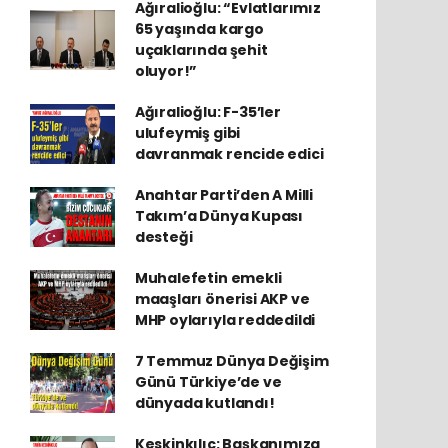
Ağıralioğlu: “Evlatlarımız
65 yaşında kargo
uçaklarında şehit
oluyor!”
Ağıralioğlu: F-35’ler
ulufeymiş gibi
davranmak rencide edici
Anahtar Parti’den A Milli
Takım’a Dünya Kupası
desteği
Muhalefetin emekli
maaşları önerisi AKP ve
MHP oylarıyla reddedildi
7 Temmuz Dünya Değişim
Günü Türkiye’de ve
dünyada kutlandı!
Keskinkılıç: Başkanımıza