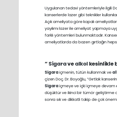
Uygulanan tedavi yöntemleriyle ilgili Do
kanserlerde lazer gibi teknikler kullan
Açık ameliyata göre kapalı ameliyatlar
yayılımı lazer ile ameliyat yapmaya uyg
farklı yöntemleri bulunmaktadır. Kanseri
ameliyatlarda da bazen gırtlağın hepsi
“
Sigara
ve
alkol
kesinlikle 
Sigara
içmenin, tütün kullanmak ve
al
çizen Doç. Dr. Boyoğlu, “Gırtlak kanser
Sigara
içmeye ve içki içmeye devam ede
düşüktür ve ikinci bir tümör geliştirme
sonra sık ve dikkatli takip de çok öneml