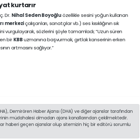
yat kurtarır
ç. Dr.
Nihal Seden Boyoğlu
özellikle sesini yoğun kullanan
rı merkezi
çalışanları, sanatçılar vb.) ses kısıklığının sık
ni vurgulayarak, sözlerini şöyle tamamladı; “Uzun süren
en bir
KBB
uzmanına başvurmak, gırtlak kanserinin erken
ının artmasını sağlıyor.”
(İHA), Demirören Haber Ajansı (DHA) ve diğer ajanslar tarafından
erinin müdahalesi olmadan ajans kanallarından çekilmektedir.
r haberi geçen ajanslar olup sitemizin hiç bir editörü sorumlu