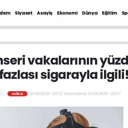
ndem
Siyaset
Asayiş
Ekonomi
Dünya
Eğitim
Sp
nseri vakalarının yüz
fazlası sigarayla ilgili
24.08.2025 - 00:27, Güncelleme: 24.08.2025 - 00:27
SAĞLIK