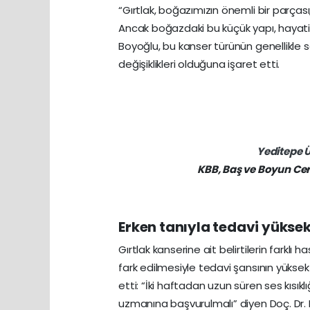
“Gırtlak, boğazımızın önemli bir parçası
Ancak boğazdaki bu küçük yapı, hayati b
Boyoğlu, bu kanser türünün genellikle se
değişiklikleri olduğuna işaret etti.
Yeditepe Ü
KBB, Baş ve Boyun Cer
Erken tanıyla tedavi yükse
Gırtlak kanserine ait belirtilerin farklı h
fark edilmesiyle tedavi şansının yükse
etti: “İki haftadan uzun süren ses kısı
uzmanına başvurulmalı” diyen Doç. Dr. B