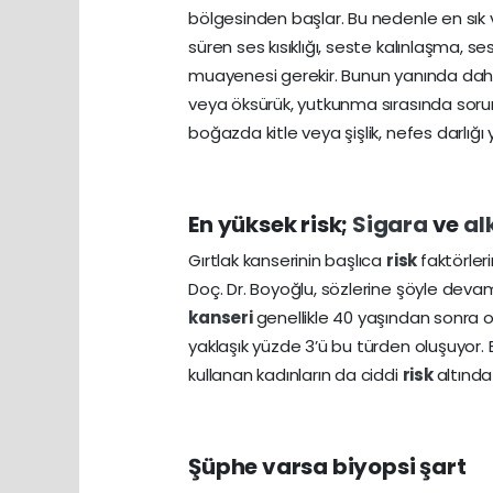
bölgesinden başlar. Bu nedenle en sık ve
süren ses kısıklığı, seste kalınlaşma
muayenesi gerekir. Bunun yanında daha
veya öksürük, yutkunma sırasında sorun,
boğazda kitle veya şişlik, nefes darlığı ye
En yüksek risk;
Sigara
ve
al
Gırtlak kanserinin başlıca
risk
faktörler
Doç. Dr. Boyoğlu, sözlerine şöyle devam e
kanseri
genellikle 40 yaşından sonra o
yaklaşık yüzde 3’ü bu türden oluşuyor
kullanan kadınların da ciddi
risk
altınd
Şüphe varsa biyopsi şart