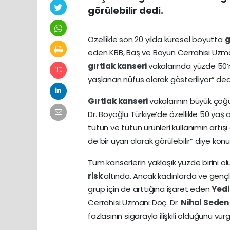
görülebilir dedi.
Özellikle son 20 yılda küresel boyutta
g
eden KBB, Baş ve Boyun Cerrahisi Uzma
gırtlak kanseri
vakalarında yüzde 50’n
yaşlanan nüfus olarak gösteriliyor” ded
Gırtlak kanseri
vakalarının büyük ço
Dr. Boyoğlu Türkiye’de özellikle 50 yaş al
tütün ve tütün ürünleri kullanımın ar
de bir uyarı olarak görülebilir” diye konu
Tüm kanserlerin yaklaşık yüzde birini o
risk
altında. Ancak kadınlarda ve gen
grup için de arttığına işaret eden
Yedi
Cerrahisi Uzmanı Doç. Dr.
Nihal Seden
fazlasının sigarayla ilişkili olduğunu vurg