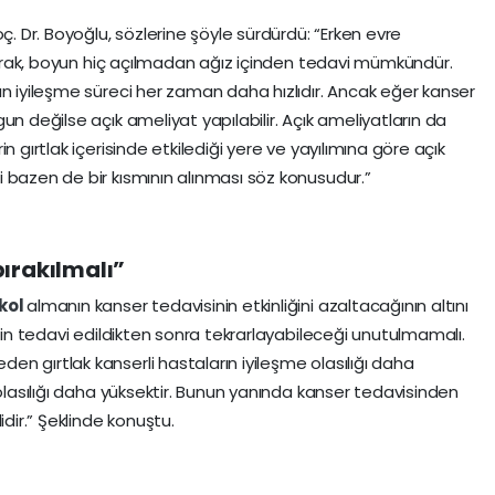
ç. Dr. Boyoğlu, sözlerine şöyle sürdürdü: “Erken evre
ılarak, boyun hiç açılmadan ağız içinden tedavi mümkündür.
ın iyileşme süreci her zaman daha hızlıdır. Ancak eğer kanser
un değilse açık ameliyat yapılabilir. Açık ameliyatların da
n gırtlak içerisinde etkilediği yere ve yayılımına göre açık
 bazen de bir kısmının alınması söz konusudur.”
bırakılmalı”
kol
almanın kanser tedavisinin etkinliğini azaltacağının altını
inin tedavi edildikten sonra tekrarlayabileceği unutulmamalı.
n gırtlak kanserli hastaların iyileşme olasılığı daha
 olasılığı daha yüksektir. Bunun yanında kanser tedavisinden
idir.” Şeklinde konuştu.