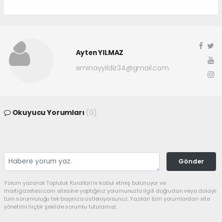
Ayten YILMAZ
eminayyildiz34@gmail.com
Okuyucu Yorumları
(0)
Gönder
Yorum yazarak Topluluk Kuralları’nı kabul etmiş bulunuyor ve
martigazetesi.com sitesine yaptığınız yorumunuzla ilgili doğrudan veya dolaylı
tüm sorumluluğu tek başınıza üstleniyorsunuz. Yazılan tüm yorumlardan site
yönetimi hiçbir şekilde sorumlu tutulamaz.