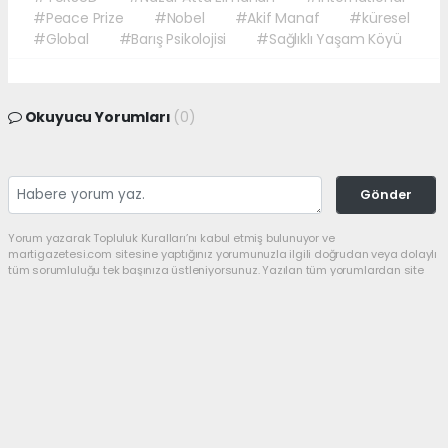
#Peace Prize
#Nobel
#Akif Manaf
#küresel
#Global
#Barış Psikolojisi
#Sağlıklı Yaşam Köyü
Okuyucu Yorumları
(0)
Gönder
Yorum yazarak Topluluk Kuralları’nı kabul etmiş bulunuyor ve
martigazetesi.com sitesine yaptığınız yorumunuzla ilgili doğrudan veya dolaylı
tüm sorumluluğu tek başınıza üstleniyorsunuz. Yazılan tüm yorumlardan site
yönetimi hiçbir şekilde sorumlu tutulamaz.
haber paketi
haber scripti
haber yazılımı
Tüm hakları saklı tutulmaktadır.Copyright 2026©
Haber Yazılımı:
Web Aksiyon ®