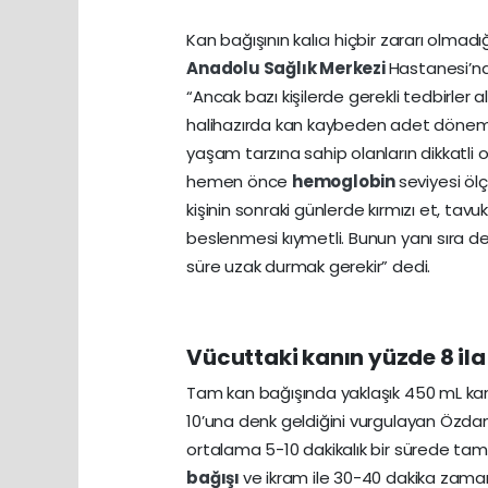
Kan bağışının kalıcı hiçbir zararı olm
Anadolu Sağlık Merkezi
Hastanesi’nd
“Ancak bazı kişilerde gerekli tedbirler a
halihazırda kan kaybeden adet dönemin
yaşam tarzına sahip olanların dikkatli 
hemen önce
hemoglobin
seviyesi öl
kişinin sonraki günlerde kırmızı et, tav
beslenmesi kıymetli. Bunun yanı sıra d
süre uzak durmak gerekir” dedi.
Vücuttaki kanın yüzde 8 ila
Tam kan bağışında yaklaşık 450 mL kan
10’una denk geldiğini vurgulayan Özdam
ortalama 5-10 dakikalık bir sürede tam
bağışı
ve ikram ile 30-40 dakika zaman 