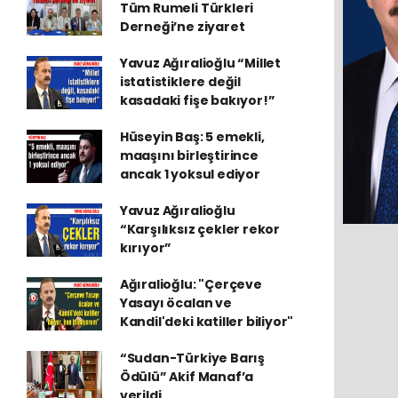
Tüm Rumeli Türkleri
Derneği’ne ziyaret
Yavuz Ağıralioğlu “Millet
istatistiklere değil
kasadaki fişe bakıyor!”
Hüseyin Baş: 5 emekli,
maaşını birleştirince
ancak 1 yoksul ediyor
Yavuz Ağıralioğlu
“Karşılıksız çekler rekor
kırıyor”
Ağıralioğlu: "Çerçeve
Yasayı öcalan ve
Kandil'deki katiller biliyor"
“Sudan-Türkiye Barış
Ödülü” Akif Manaf’a
verildi