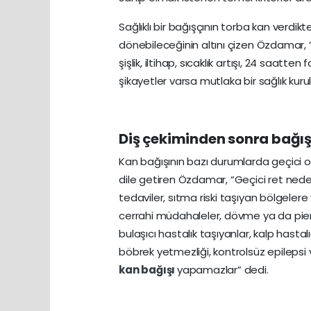
Sağlıklı bir bağışçının torba kan ver
dönebileceğinin altını çizen Özdamar, “
şişlik, iltihap, sıcaklık artışı, 24 saat
şikayetler varsa mutlaka bir sağlık kur
Diş çekiminden sonra bağış
Kan bağışının bazı durumlarda geçici ol
dile getiren Özdamar, “Geçici ret nedenle
tedaviler, sıtma riski taşıyan bölgelere
cerrahi müdahaleler, dövme ya da pierci
bulaşıcı hastalık taşıyanlar, kalp hasta
böbrek yetmezliği, kontrolsüz epilepsi vey
kan bağışı
yapamazlar” dedi.