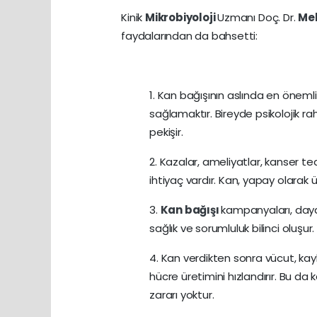
Kinik
Mikrobiyoloji
Uzmanı Doç. Dr.
Me
faydalarından da bahsetti:
1. Kan bağışının aslında en öneml
sağlamaktır. Bireyde psikolojik ra
pekişir.
2. Kazalar, ameliyatlar, kanser 
ihtiyaç vardır. Kan, yapay olarak ü
3.
Kan bağışı
kampanyaları, day
sağlık ve sorumluluk bilinci oluşur.
4. Kan verdikten sonra vücut, kayb
hücre üretimini hızlandırır. Bu da
zararı yoktur.