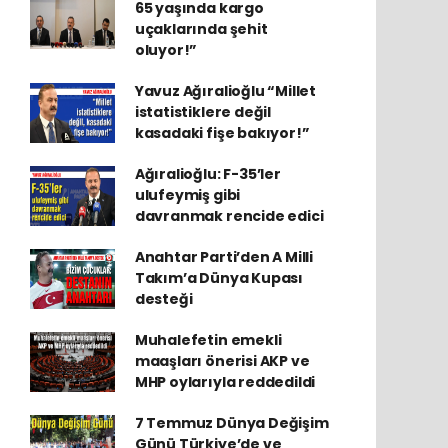
65 yaşında kargo
uçaklarında şehit
oluyor!”
Yavuz Ağıralioğlu “Millet
istatistiklere değil
kasadaki fişe bakıyor!”
Ağıralioğlu: F-35’ler
ulufeymiş gibi
davranmak rencide edici
Anahtar Parti’den A Milli
Takım’a Dünya Kupası
desteği
Muhalefetin emekli
maaşları önerisi AKP ve
MHP oylarıyla reddedildi
7 Temmuz Dünya Değişim
Günü Türkiye’de ve