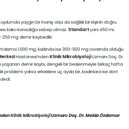
toplumda yaygın bir inanış olsa da sağlıklı bir kişinin doğru
esi kalıcı kansızlığa sebep olmaz.
Standart
yani 450 mL
-250 mg demir kaybedilir.
n ortalama 1.000 mg, kadında ise 300-500 mg civarında olduğu
Merkezi
Hastanesi’nden
Klinik
Mikrobiyoloji
Uzmanı Doç. Dr.
a yaşanan demir kaybı, dengeli bir beslenmeyle birkaç hafta
ğlık problemi yoksa erkeklere üç ayda bir, kadınlara ise dört
 dedi.
’nden
Klinik
Mikrobiyoloji
Uzmanı Doç. Dr. Melda Özdamar