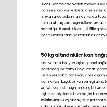
izlenir. Sonrasında verilen meyve suyu 
dönmesi gibi yan etkilerin önlenmesi ama
mekanlarda bulunmaması ya da tütün 
kolunu birkaç saat aşırı kullanmaması ön
hastalığı),
Hepatit B
ve C,
Sifiliz
gibi b
geçen kanlar farklı hastaların kullanımı iç
50 kg altındakiler kan bağı
Kan vermek isteyen kişinin; genel sağlı
belirteceği bir formu doldurması gerekt
personeli nabız, tansiyon, ateş ölçümü 
parmaktan küçük bir kan örneği alınır. Eğ
enfeksiyon riski taşımamak gibi temel 
kişiler ise bilgilendirilir ve başka bir t
minimum
50 kg olmak, bulaşıcı hasta
sahip olmak istenen temel kriterler ar