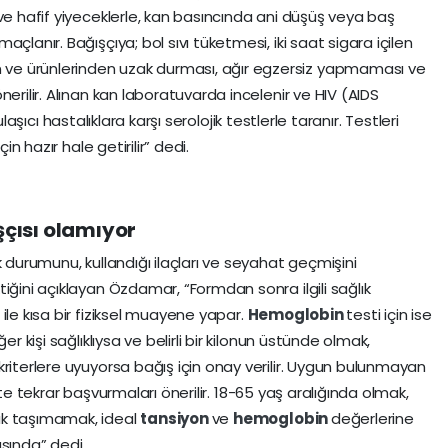
ve hafif yiyeceklerle, kan basıncında ani düşüş veya baş
çlanır. Bağışçıya; bol sıvı tüketmesi, iki saat sigara içilen
ve ürünlerinden uzak durması, ağır egzersiz yapmaması ve
erilir. Alınan kan laboratuvarda incelenir ve HIV (AIDS
ulaşıcı hastalıklara karşı serolojik testlerle taranır. Testleri
in hazır hale getirilir” dedi.
şçısı olamıyor
k durumunu, kullandığı ilaçları ve seyahat geçmişini
iğini açıklayan Özdamar, “Formdan sonra ilgili sağlık
ile kısa bir fiziksel muayene yapar.
Hemoglobin
testi için ise
er kişi sağlıklıysa ve belirli bir kilonun üstünde olmak,
kriterlere uyuyorsa bağış için onay verilir. Uygun bulunmayan
arihte tekrar başvurmaları önerilir. 18-65 yaş aralığında olmak,
lık taşımamak, ideal
tansiyon
ve
hemoglobin
değerlerine
asında” dedi.