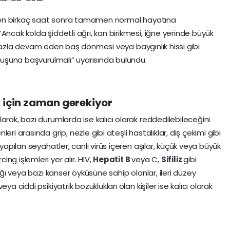
dikten birkaç saat sonra tamamen normal hayatına
Ancak kolda şiddetli ağrı, kan birikmesi, iğne yerinde büyük
ten fazla devam eden baş dönmesi veya baygınlık hissi gibi
uluşuna başvurulmalı” uyarısında bulundu.
 için zaman gerekiyor
arak, bazı durumlarda ise kalıcı olarak reddedilebileceğini
ri arasında grip, nezle gibi ateşli hastalıklar, diş çekimi gibi
 yapılan seyahatler, canlı virüs içeren aşılar, küçük veya büyük
ng işlemleri yer alır. HIV,
Hepatit B
veya C,
Sifiliz
gibi
lığı veya bazı kanser öyküsüne sahip olanlar, ileri düzey
a ciddi psikiyatrik bozuklukları olan kişiler ise kalıcı olarak