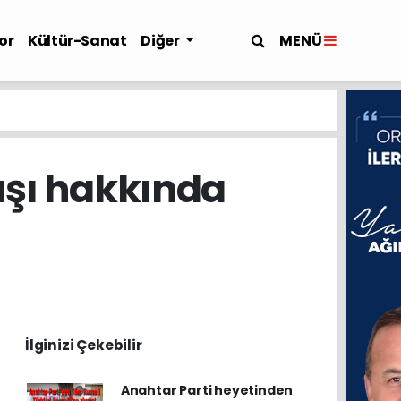
MENÜ
or
Kültür-Sanat
Diğer
ışı hakkında
İlginizi Çekebilir
Anahtar Parti heyetinden