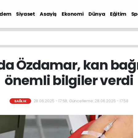
ndem
Siyaset
Asayiş
Ekonomi
Dünya
Eğitim
Sp
lda Özdamar, kan bağ
önemli bilgiler verdi
28.06.2025 - 17:58, Güncelleme: 28.06.2025 - 17:58
SAĞLIK