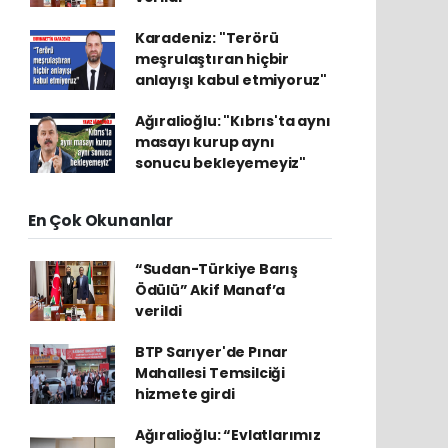
Karadeniz: "Terörü
meşrulaştıran hiçbir
anlayışı kabul etmiyoruz"
Ağıralioğlu: "Kıbrıs'ta aynı
masayı kurup aynı
sonucu bekleyemeyiz"
En Çok Okunanlar
“Sudan-Türkiye Barış
Ödülü” Akif Manaf’a
verildi
BTP Sarıyer'de Pınar
Mahallesi Temsilciği
hizmete girdi
Ağıralioğlu: “Evlatlarımız