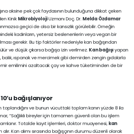
adığına aksine pek çok faydasının bulunduğuna dikkat çeken
en Kinik
Mikrobiyoloji
Uzmanı Doç. Dr.
Melda Özdamar
lınmazsa geçici de olsa bir kansızlık görülebilir. Örneğin
deki kadınların, yetersiz beslenenlerin veya vegan bir
olması gerekir. Bu tip faktörler nedeniyle kan bağışından
çülür ve düşük çıkarsa bağışa izin verilmez.
Kan bağışı
yapan
uk, balık, ıspanak ve mercimek gibi demirden zengin gıdalarla
emir emilimini azaltacak çay ve kahve tüketiminden de bir
 10’u bağışlanıyor
 toplandığını ve bunun vücuttaki toplam kanın yüzde 8 ila
ar, “Sağlıklı bireyler için tamamen güvenli olan bu işlem
amlanır. Totalde kayıt işlemleri, doktor muayenesi,
kan
alır. Kan alımı sırasında bağışçının durumu düzenli olarak