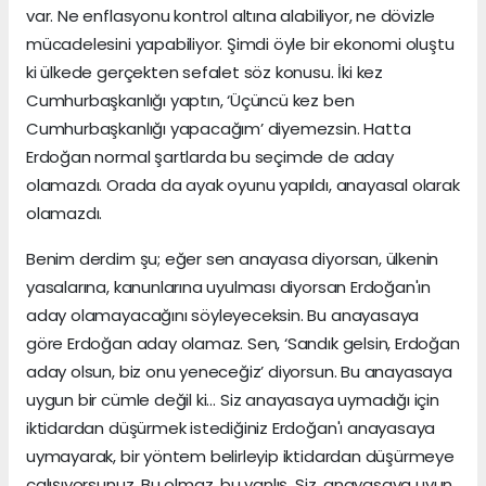
var. Ne enflasyonu kontrol altına alabiliyor, ne dövizle
mücadelesini yapabiliyor. Şimdi öyle bir ekonomi oluştu
ki ülkede gerçekten sefalet söz konusu. İki kez
Cumhurbaşkanlığı yaptın, ‘Üçüncü kez ben
Cumhurbaşkanlığı yapacağım’ diyemezsin. Hatta
Erdoğan normal şartlarda bu seçimde de aday
olamazdı. Orada da ayak oyunu yapıldı, anayasal olarak
olamazdı.
Benim derdim şu; eğer sen anayasa diyorsan, ülkenin
yasalarına, kanunlarına uyulması diyorsan Erdoğan'ın
aday olamayacağını söyleyeceksin. Bu anayasaya
göre Erdoğan aday olamaz. Sen, ‘Sandık gelsin, Erdoğan
aday olsun, biz onu yeneceğiz’ diyorsun. Bu anayasaya
uygun bir cümle değil ki… Siz anayasaya uymadığı için
iktidardan düşürmek istediğiniz Erdoğan'ı anayasaya
uymayarak, bir yöntem belirleyip iktidardan düşürmeye
çalışıyorsunuz. Bu olmaz, bu yanlış. Siz, anayasaya uyun