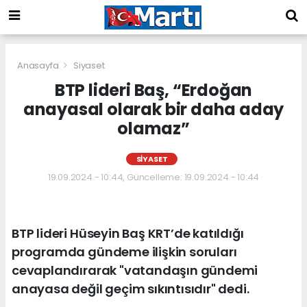
Anasayfa
Siyaset
BTP lideri Baş, “Erdoğan
anayasal olarak bir daha aday
olamaz”
SIYASET
19.09.2024 - 10:44, Güncelleme: 19.09.2024 - 10:44
BTP lideri Hüseyin Baş KRT’de katıldığı
programda gündeme ilişkin soruları
cevaplandırarak "vatandaşın gündemi
anayasa değil geçim sıkıntısıdır" dedi.