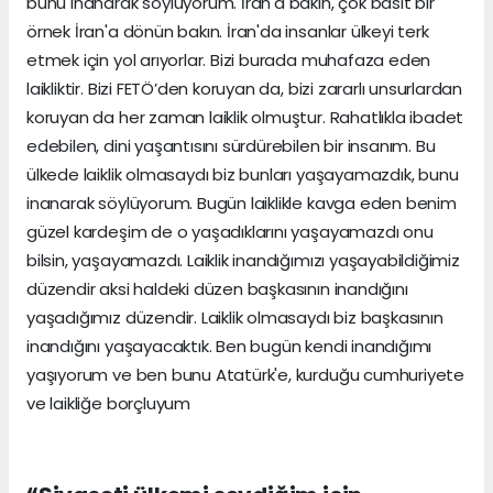
bunu inanarak söylüyorum. İran'a bakın, çok basit bir
örnek İran'a dönün bakın. İran'da insanlar ülkeyi terk
etmek için yol arıyorlar. Bizi burada muhafaza eden
laikliktir. Bizi FETÖ’den koruyan da, bizi zararlı unsurlardan
koruyan da her zaman laiklik olmuştur. Rahatlıkla ibadet
edebilen, dini yaşantısını sürdürebilen bir insanım. Bu
ülkede laiklik olmasaydı biz bunları yaşayamazdık, bunu
inanarak söylüyorum. Bugün laiklikle kavga eden benim
güzel kardeşim de o yaşadıklarını yaşayamazdı onu
bilsin, yaşayamazdı. Laiklik inandığımızı yaşayabildiğimiz
düzendir aksi haldeki düzen başkasının inandığını
yaşadığımız düzendir. Laiklik olmasaydı biz başkasının
inandığını yaşayacaktık. Ben bugün kendi inandığımı
yaşıyorum ve ben bunu Atatürk'e, kurduğu cumhuriyete
ve laikliğe borçluyum