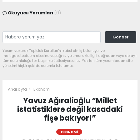
Okuyucu Yorumları
(0)
Gönder
Yorum yazarak Topluluk Kuralları’nı kabul etmiş bulunuyor ve
martigazetesi.com sitesine yaptığınız yorumunuzla ilgili doğrudan veya dolaylı
tüm sorumluluğu tek başınıza üstleniyorsunuz. Yazılan tüm yorumlardan site
yönetimi hiçbir şekilde sorumlu tutulamaz.
Anasayfa
Ekonomi
Yavuz Ağıralioğlu “Millet
istatistiklere değil kasadaki
fişe bakıyor!”
EKONOMI