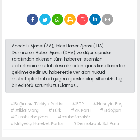
Anadolu Ajansı (AA), İhlas Haber Ajansı (İHA),
Demirören Haber Ajansı (DHA) ve diğer ajanslar
tarafından eklenen tüm haberler, sitemizin
editörlerinin müdahalesi olmadan ajans kanallarından
çekilmektedir. Bu haberlerde yer alan hukuki
muhataplar haberi geçen ajanslar olup sitemizin hiç
bir editörü sorumlu tutulamaz...
#Bağımsız Türkiye Partisi
#BTP
#Hüseyin Baş
#İstiklal Marşı
#Türk
#AK Parti
#Erdoğan
#Cumhurbaşkanı
#muhafazakâr
#Milliyetçi Hareket Partisi
#Demokratik Sol Parti