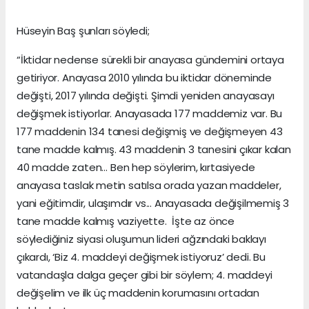
Hüseyin Baş şunları söyledi;
“İktidar nedense sürekli bir anayasa gündemini ortaya
getiriyor. Anayasa 2010 yılında bu iktidar döneminde
değişti, 2017 yılında değişti. Şimdi yeniden anayasayı
değişmek istiyorlar. Anayasada 177 maddemiz var. Bu
177 maddenin 134 tanesi değişmiş ve değişmeyen 43
tane madde kalmış. 43 maddenin 3 tanesini çıkar kalan
40 madde zaten… Ben hep söylerim, kırtasiyede
anayasa taslak metin satılsa orada yazan maddeler,
yani eğitimdir, ulaşımdır vs... Anayasada değişilmemiş 3
tane madde kalmış vaziyette. İşte az önce
söylediğiniz siyasi oluşumun lideri ağzındaki baklayı
çıkardı, ‘Biz 4. maddeyi değişmek istiyoruz’ dedi. Bu
vatandaşla dalga geçer gibi bir söylem; 4. maddeyi
değişelim ve ilk üç maddenin korumasını ortadan