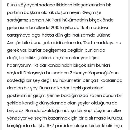
Bunu söyleyeni sadece iktidarın bileşenlerinden bir
partinin başkanı olarak düşünmeyin. Geçmişe
sardığımız zaman AK Parti hükümetinin birçok önde
gelen ismi bu ülkede 2010'lu yıllarda ilk 4 maddeyi
tartışmaya açtı, hatta dün gibi hafızamda Bülent
Arınç'ın bile bunu çok ciddi anlamda, ‘Dört maddeye ne
gerek var, bunlar değişemez değildir, bunları da
değiştirebiliriz’ şeklinde açıklamalar yaptığını
hatırlıyorum. İktidar kanadından birçok isim bunları
söyledi. Dolayısıyla bu sadece Zekeriya Yapıcıoğlu’nun
söylediği bir şey değil. Bu hükümetin bilinçaltı kodlarında
da olan bir şey. Buna ne kadar tepki gösterirse
göstersinler geçmişlerine baktığımızda zaten bunun bir
şekilde kendi iç dünyalarında olan şeyler olduğunu da
biliyoruz. Burada üzüldüğümüz şu; bir yapı düşünün ülke
yönetiyor ve seçim kazanmak için bir altılı masa kuruldu,
karşılığında da işte 6-7 partiden oluşan bir birliktelik inşa