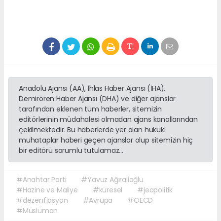
Anadolu Ajansı (AA), İhlas Haber Ajansı (İHA),
Demirören Haber Ajansı (DHA) ve diğer ajanslar
tarafından eklenen tüm haberler, sitemizin
editörlerinin müdahalesi olmadan ajans kanallarından
çekilmektedir. Bu haberlerde yer alan hukuki
muhataplar haberi geçen ajanslar olup sitemizin hiç
bir editörü sorumlu tutulamaz...
#Anahtar Parti
#Yavuz Ağıralioğlu
#Hazine ve Maliye
#küresel
#jeopolitik
#dezenflasyon
#Avrupa
#OECD
#Müslüman