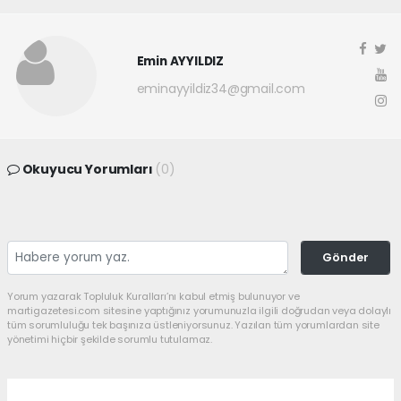
Emin AYYILDIZ
eminayyildiz34@gmail.com
Okuyucu Yorumları
(0)
Gönder
Yorum yazarak Topluluk Kuralları’nı kabul etmiş bulunuyor ve
martigazetesi.com sitesine yaptığınız yorumunuzla ilgili doğrudan veya dolaylı
tüm sorumluluğu tek başınıza üstleniyorsunuz. Yazılan tüm yorumlardan site
yönetimi hiçbir şekilde sorumlu tutulamaz.