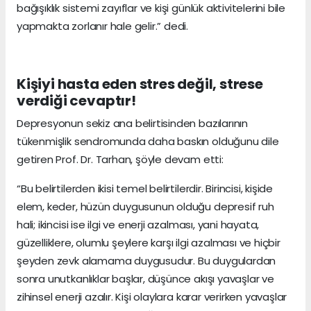
bağışıklık sistemi zayıflar ve kişi günlük aktivitelerini bile
yapmakta zorlanır hale gelir.” dedi.
Kişiyi hasta eden stres değil, strese
verdiği cevaptır!
Depresyonun sekiz ana belirtisinden bazılarının
tükenmişlik sendromunda daha baskın olduğunu dile
getiren Prof. Dr. Tarhan, şöyle devam etti:
“Bu belirtilerden ikisi temel belirtilerdir. Birincisi, kişide
elem, keder, hüzün duygusunun olduğu depresif ruh
hali; ikincisi ise ilgi ve enerji azalması, yani hayata,
güzelliklere, olumlu şeylere karşı ilgi azalması ve hiçbir
şeyden zevk alamama duygusudur. Bu duygulardan
sonra unutkanlıklar başlar, düşünce akışı yavaşlar ve
zihinsel enerji azalır. Kişi olaylara karar verirken yavaşlar