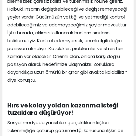
bilemezsek çaresiz kalırız ve tükenmişlik rolüne gireriz.
Halbuki, insanın değiştirebileceği ve değiştiremeyeceği
şeyler vardır. Gücümüzün yettiği ve yetmediği, kontrol
edebileceğimiz ve edemeyeceğimiz şeyler mevcuttur.
İşte burada, aklımızı kullanarak bunların sınırlarını
belirlemeliyiz. Kontrol edemiyorsak, onunla ilgili doğru
pozisyon almalıyız. Kötülükler, problemler ve stres her
zaman var olacaktır. Önemli olan, onlara karşı doğru
pozisyon alarak hedefimize ulaşmaktır. Zorluklara
dayandıkça uzun ömürlü bir çınar gibi ayakta kalabiliriz.”
diye konuştu.
Hırs ve kolay yoldan kazanma isteği
tuzaklara düşürüyor!
Sosyal medyada yansıtılan gerçekliklerin kişileri
tükenmişliğe götürüp götürmediği konusuna ilişkin de