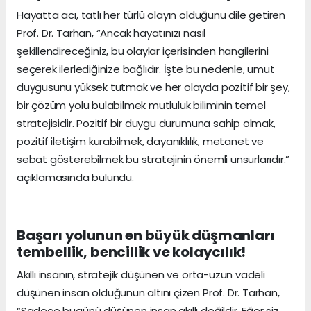
Hayatta acı, tatlı her türlü olayın olduğunu dile getiren
Prof. Dr. Tarhan, “Ancak hayatınızı nasıl
şekillendireceğiniz, bu olaylar içerisinden hangilerini
seçerek ilerlediğinize bağlıdır. İşte bu nedenle, umut
duygusunu yüksek tutmak ve her olayda pozitif bir şey,
bir çözüm yolu bulabilmek mutluluk biliminin temel
stratejisidir. Pozitif bir duygu durumuna sahip olmak,
pozitif iletişim kurabilmek, dayanıklılık, metanet ve
sebat gösterebilmek bu stratejinin önemli unsurlarıdır.”
açıklamasında bulundu.
Başarı yolunun en büyük düşmanları
tembellik, bencillik ve kolaycılık!
Akıllı insanın, stratejik düşünen ve orta-uzun vadeli
düşünen insan olduğunun altını çizen Prof. Dr. Tarhan,
“Sadece bugünü düşünen insan akıllı değildir. Eğer siz