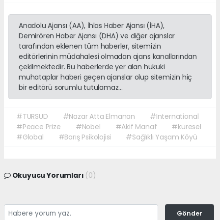
Anadolu Ajansı (AA), İhlas Haber Ajansı (İHA),
Demirören Haber Ajansı (DHA) ve diğer ajanslar
tarafından eklenen tüm haberler, sitemizin
editörlerinin müdahalesi olmadan ajans kanallarından
çekilmektedir. Bu haberlerde yer alan hukuki
muhataplar haberi geçen ajanslar olup sitemizin hiç
bir editörü sorumlu tutulamaz...
#TURSUD
#Nazar Atta Elmanan
#International
#Peace Prize
#Nobel
#Akif Manaf
#küresel
#Global
#Barış Psikolojisi
#Sağlıklı Yaşam Köyü
Okuyucu Yorumları
(0)
Gönder