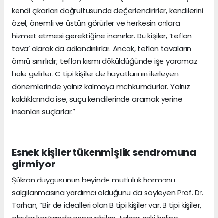
kendi çıkarları doğrultusunda değerlendirirler, kendilerini
özel, önemli ve üstün görürler ve herkesin onlara
hizmet etmesi gerektiğine inanırlar. Bu kişiler, ‘teflon
tava’ olarak da adlandırılırlar. Ancak, teflon tavaların
ömrü sınırlıdır; teflon kısmı döküldüğünde işe yaramaz
hale gelirler. C tipi kişiler de hayatlarının ilerleyen
dönemlerinde yalnız kalmaya mahkumdurlar. Yalnız
kaldıklarında ise, suçu kendilerinde aramak yerine
insanları suçlarlar.”
Esnek kişiler tükenmişlik sendromuna
girmiyor
Şükran duygusunun beyinde mutluluk hormonu
salgılanmasına yardımcı olduğunu da söyleyen Prof. Dr.
Tarhan, “Bir de idealleri olan B tipi kişiler var. B tipi kişiler,
olaylar karşısında esneyebilen, tekrar eski haline