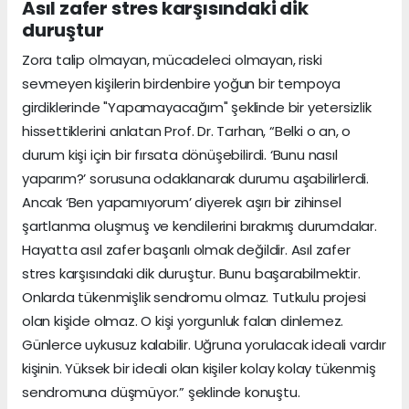
Asıl zafer stres karşısındaki dik
duruştur
Zora talip olmayan, mücadeleci olmayan, riski
sevmeyen kişilerin birdenbire yoğun bir tempoya
girdiklerinde "Yapamayacağım" şeklinde bir yetersizlik
hissettiklerini anlatan Prof. Dr. Tarhan, “Belki o an, o
durum kişi için bir fırsata dönüşebilirdi. ‘Bunu nasıl
yaparım?’ sorusuna odaklanarak durumu aşabilirlerdi.
Ancak ‘Ben yapamıyorum’ diyerek aşırı bir zihinsel
şartlanma oluşmuş ve kendilerini bırakmış durumdalar.
Hayatta asıl zafer başarılı olmak değildir. Asıl zafer
stres karşısındaki dik duruştur. Bunu başarabilmektir.
Onlarda tükenmişlik sendromu olmaz. Tutkulu projesi
olan kişide olmaz. O kişi yorgunluk falan dinlemez.
Günlerce uykusuz kalabilir. Uğruna yorulacak ideali vardır
kişinin. Yüksek bir ideali olan kişiler kolay kolay tükenmiş
sendromuna düşmüyor.” şeklinde konuştu.