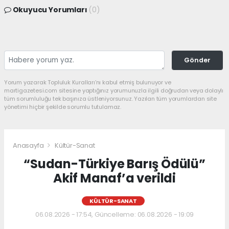
Okuyucu Yorumları
(0)
Gönder
Yorum yazarak Topluluk Kuralları’nı kabul etmiş bulunuyor ve
martigazetesi.com sitesine yaptığınız yorumunuzla ilgili doğrudan veya dolaylı
tüm sorumluluğu tek başınıza üstleniyorsunuz. Yazılan tüm yorumlardan site
yönetimi hiçbir şekilde sorumlu tutulamaz.
Anasayfa
Kültür-Sanat
“Sudan-Türkiye Barış Ödülü”
Akif Manaf’a verildi
KÜLTÜR-SANAT
06.08.2026 - 17:54, Güncelleme: 06.08.2026 - 19:09