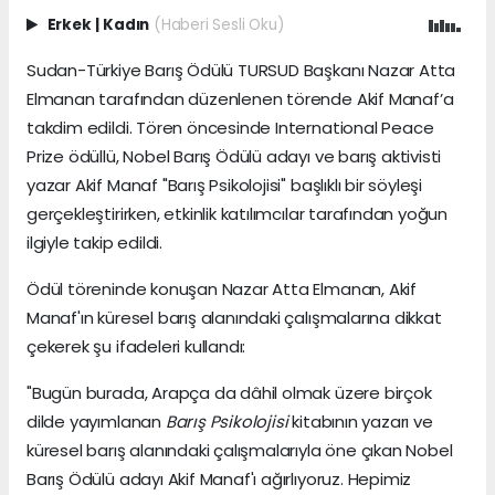
Erkek
|
Kadın
(Haberi Sesli Oku)
Sudan-Türkiye Barış Ödülü TURSUD Başkanı Nazar Atta
Elmanan tarafından düzenlenen törende Akif Manaf’a
takdim edildi. Tören öncesinde International Peace
Prize ödüllü, Nobel Barış Ödülü adayı ve barış aktivisti
yazar Akif Manaf "Barış Psikolojisi" başlıklı bir söyleşi
gerçekleştirirken, etkinlik katılımcılar tarafından yoğun
ilgiyle takip edildi.
Ödül töreninde konuşan Nazar Atta Elmanan, Akif
Manaf'ın küresel barış alanındaki çalışmalarına dikkat
çekerek şu ifadeleri kullandı:
"Bugün burada, Arapça da dâhil olmak üzere birçok
dilde yayımlanan
Barış Psikolojisi
kitabının yazarı ve
küresel barış alanındaki çalışmalarıyla öne çıkan Nobel
Barış Ödülü adayı Akif Manaf'ı ağırlıyoruz. Hepimiz