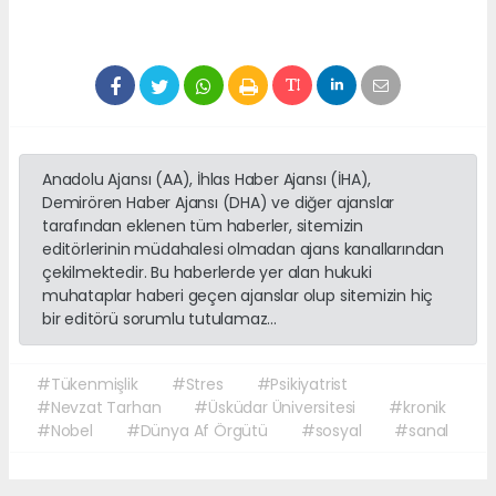
Anadolu Ajansı (AA), İhlas Haber Ajansı (İHA),
Demirören Haber Ajansı (DHA) ve diğer ajanslar
tarafından eklenen tüm haberler, sitemizin
editörlerinin müdahalesi olmadan ajans kanallarından
çekilmektedir. Bu haberlerde yer alan hukuki
muhataplar haberi geçen ajanslar olup sitemizin hiç
bir editörü sorumlu tutulamaz...
#Tükenmişlik
#Stres
#Psikiyatrist
#Nevzat Tarhan
#Üsküdar Üniversitesi
#kronik
#Nobel
#Dünya Af Örgütü
#sosyal
#sanal