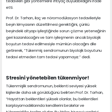
tedavileri gibi yöntemlere ihtiyaç duyulabildiğini ifade
etti.
Prof. Dr. Tarhan, ilaç ve nöromodülasyon tedavileriyle
beyin kimyasının düzeltilmesi gerektiğini, çünkü
beyindeki altyapı iyileştiğinde sorun çözme yeteneğinin
geri kazanılacağını ve tam iyileşmenin ancak biyolojik
boyutun tedavi edilmesiyle mümkün olacağını dile
getirerek, “Tükenmiş sendromunun biyolojik boyutunu
tedavi etmeden tam tedavi yapamayız.” dedi.
Stresini yönetebilen tükenmiyor!
Tükenmişlik sendromunun, beklenti seviyesi yüksek
kişilerde daha sık görüldüğünü belirten Prof. Dr. Tarhan,
“Hayattan beklentileri yüksek olanlar, bu beklentileri
karşılayamadıklarında kendilerini bırakırlar ve
tükenmişliğe teslim olurlar. Bu kişiler, bir nevi yenilgiyi