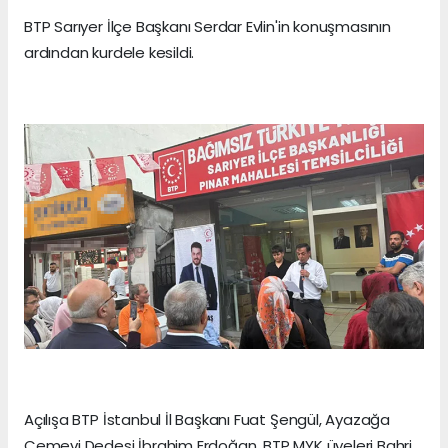
BTP Sarıyer İlçe Başkanı Serdar Evlin'in konuşmasının
ardından kurdele kesildi.
Açılışa BTP İstanbul İl Başkanı Fuat Şengül, Ayazağa
Cemevi Dedesi İbrahim Erdoğan, BTP MYK üyeleri Bahri