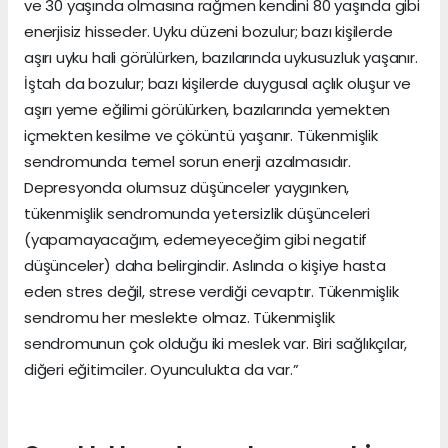
ve 30 yaşında olmasına rağmen kendini 80 yaşında gibi
enerjisiz hisseder. Uyku düzeni bozulur; bazı kişilerde
aşırı uyku hali görülürken, bazılarında uykusuzluk yaşanır.
İştah da bozulur; bazı kişilerde duygusal açlık oluşur ve
aşırı yeme eğilimi görülürken, bazılarında yemekten
içmekten kesilme ve çöküntü yaşanır. Tükenmişlik
sendromunda temel sorun enerji azalmasıdır.
Depresyonda olumsuz düşünceler yaygınken,
tükenmişlik sendromunda yetersizlik düşünceleri
(yapamayacağım, edemeyeceğim gibi negatif
düşünceler) daha belirgindir. Aslında o kişiye hasta
eden stres değil, strese verdiği cevaptır. Tükenmişlik
sendromu her meslekte olmaz. Tükenmişlik
sendromunun çok olduğu iki meslek var. Biri sağlıkçılar,
diğeri eğitimciler. Oyunculukta da var.”