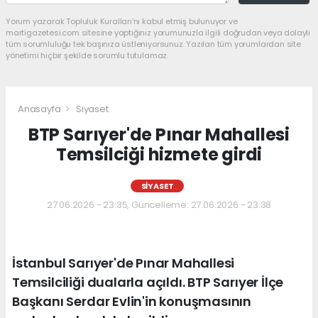
Yorum yazarak Topluluk Kuralları’nı kabul etmiş bulunuyor ve
martigazetesi.com sitesine yaptığınız yorumunuzla ilgili doğrudan veya dolaylı
tüm sorumluluğu tek başınıza üstleniyorsunuz. Yazılan tüm yorumlardan site
yönetimi hiçbir şekilde sorumlu tutulamaz.
Anasayfa
Siyaset
BTP Sarıyer'de Pınar Mahallesi
Temsilciği hizmete girdi
SIYASET
27.06.2026 - 23:35, Güncelleme: 27.06.2026 - 23:38
İstanbul Sarıyer'de Pınar Mahallesi
Temsilciliği dualarla açıldı. BTP Sarıyer İlçe
Başkanı Serdar Evlin'in konuşmasının