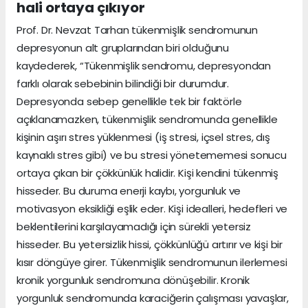
hali ortaya çıkıyor
Prof. Dr. Nevzat Tarhan tükenmişlik sendromunun
depresyonun alt gruplarından biri olduğunu
kaydederek, “Tükenmişlik sendromu, depresyondan
farklı olarak sebebinin bilindiği bir durumdur.
Depresyonda sebep genellikle tek bir faktörle
açıklanamazken, tükenmişlik sendromunda genellikle
kişinin aşırı stres yüklenmesi (iş stresi, içsel stres, dış
kaynaklı stres gibi) ve bu stresi yönetememesi sonucu
ortaya çıkan bir çökkünlük halidir. Kişi kendini tükenmiş
hisseder. Bu duruma enerji kaybı, yorgunluk ve
motivasyon eksikliği eşlik eder. Kişi idealleri, hedefleri ve
beklentilerini karşılayamadığı için sürekli yetersiz
hisseder. Bu yetersizlik hissi, çökkünlüğü artırır ve kişi bir
kısır döngüye girer. Tükenmişlik sendromunun ilerlemesi
kronik yorgunluk sendromuna dönüşebilir. Kronik
yorgunluk sendromunda karaciğerin çalışması yavaşlar,