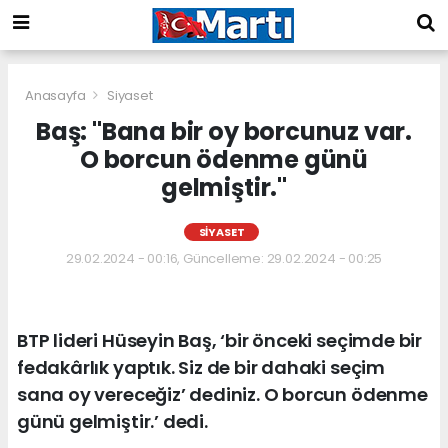
Anasayfa
Siyaset
Baş: "Bana bir oy borcunuz var.
O borcun ödenme günü
gelmiştir."
SIYASET
29.02.2024 - 00:16, Güncelleme: 29.02.2024 - 00:25
BTP lideri Hüseyin Baş, ‘bir önceki seçimde bir
fedakârlık yaptık. Siz de bir dahaki seçim
sana oy vereceğiz’ dediniz. O borcun ödenme
günü gelmiştir.’ dedi.