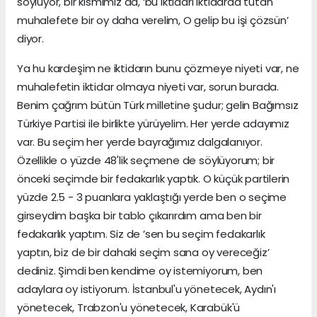
söylüyor, bir kısmımız da, ‘bu iktidarı iktidarda tutan
muhalefete bir oy daha verelim, O gelip bu işi çözsün’
diyor.
Ya hu kardeşim ne iktidarın bunu çözmeye niyeti var, ne
muhalefetin iktidar olmaya niyeti var, sorun burada.
Benim çağrım bütün Türk milletine şudur; gelin Bağımsız
Türkiye Partisi ile birlikte yürüyelim. Her yerde adayımız
var. Bu seçim her yerde bayrağımız dalgalanıyor.
Özellikle o yüzde 48'lik seçmene de söylüyorum; bir
önceki seçimde bir fedakarlık yaptık. O küçük partilerin
yüzde 2.5 - 3 puanlara yaklaştığı yerde ben o seçime
girseydim başka bir tablo çıkarırdım ama ben bir
fedakarlık yaptım. Siz de ’sen bu seçim fedakarlık
yaptın, biz de bir dahaki seçim sana oy vereceğiz’
dediniz. Şimdi ben kendime oy istemiyorum, ben
adaylara oy istiyorum. İstanbul'u yönetecek, Aydın'ı
yönetecek, Trabzon'u yönetecek, Karabük'ü