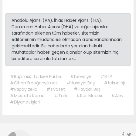
Anadolu Ajansı (AA), İhlas Haber Ajansı (İHA),
Demirören Haber Ajansı (DHA) ve diğer ajanslar
tarafından eklenen tüm haberler, sitemizin
editörlerinin müdahalesi olmadan ajans kanallarından
çekilmektedir. Bu haberlerde yer alan hukuki
muhataplar haberi geçen ajanslar olup sitemizin hiç
bir editörü sorumlu tutulamaz...
#Bağımsız Türkiye Partisi
#belediye
#BTP
#Cihan Erdoğanyılmaz
#Hüseyin Baş
#teknoloji
#yapay zeka
#siyaset
#Haydar Baş
#Mustafa Kemal
#Türk
#Rus Meclisi
#Alevi
#Diyanet İşleri