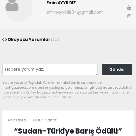
Emin AYYILDIZ
eminayyildiz34@gmail.com
Okuyucu Yorumları
(0)
Gönder
Yorum yazarak Topluluk Kuralları’nı kabul etmiş bulunuyor ve
martigazetesi.com sitesine yaptığınız yorumunuzla ilgili doğrudan veya dolaylı
tüm sorumluluğu tek başınıza üstleniyorsunuz. Yazılan tüm yorumlardan site
yönetimi hiçbir şekilde sorumlu tutulamaz.
Anasayfa
Kültür-Sanat
“Sudan-Türkiye Barış Ödülü”