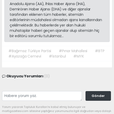
Anadolu Ajansı (AA), İhlas Haber Ajansı (İHA),
Demirören Haber Ajansı (DHA) ve diğer ajanslar
tarafından eklenen tüm haberler, sitemizin
editörlerinin müdahalesi olmadan ajans kanallarından
çekilmektedir. Bu haberlerde yer alan hukuki
muhataplar haberi geçen ajanslar olup sitemizin hiç
bir editörü sorumlu tutulamaz...
#Bağımsız Türkiye Partisi
#Pınar Mahallesi
#BTP
#Ayazağa Cemevi
#İstanbul
#MYK
Okuyucu Yorumları
(0)
Gönder
Yorum yazarak Topluluk Kuralları’nı kabul etmiş bulunuyor ve
martigazetesi.com sitesine yaptığınız yorumunuzla ilgili doğrudan veya dolaylı