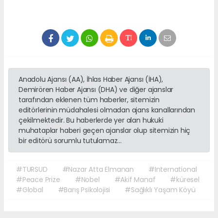
Anadolu Ajansı (AA), İhlas Haber Ajansı (İHA),
Demirören Haber Ajansı (DHA) ve diğer ajanslar
tarafından eklenen tüm haberler, sitemizin
editörlerinin müdahalesi olmadan ajans kanallarından
çekilmektedir. Bu haberlerde yer alan hukuki
muhataplar haberi geçen ajanslar olup sitemizin hiç
bir editörü sorumlu tutulamaz...
#TURSUD
#Nazar Atta Elmanan
#International
#Peace Prize
#Nobel
#Akif Manaf
#küresel
#Global
#Barış Psikolojisi
#Sağlıklı Yaşam Köyü