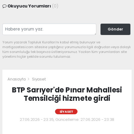
Okuyucu Yorumları
(0)
Gönder
Yorum yazarak Topluluk Kuralları’nı kabul etmiş bulunuyor ve
martigazetesi.com sitesine yaptığınız yorumunuzla ilgili doğrudan veya dolaylı
tüm sorumluluğu tek başınıza üstleniyorsunuz. Yazılan tüm yorumlardan site
yönetimi hiçbir şekilde sorumlu tutulamaz.
Anasayfa
Siyaset
BTP Sarıyer'de Pınar Mahallesi
Temsilciği hizmete girdi
SIYASET
27.06.2026 - 23:35, Güncelleme: 27.06.2026 - 23:38