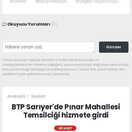
#Global
#Barış Psikolojisi
#Sağlıklı Yaşam Köyü
Okuyucu Yorumları
(0)
Gönder
Yorum yazarak Topluluk Kuralları’nı kabul etmiş bulunuyor ve
martigazetesi.com sitesine yaptığınız yorumunuzla ilgili doğrudan veya dolaylı
tüm sorumluluğu tek başınıza üstleniyorsunuz. Yazılan tüm yorumlardan site
yönetimi hiçbir şekilde sorumlu tutulamaz.
Anasayfa
Siyaset
BTP Sarıyer'de Pınar Mahallesi
Temsilciği hizmete girdi
SIYASET