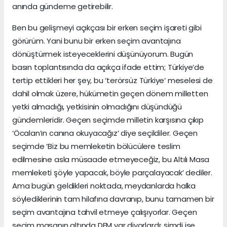
anında gündeme getirebilir.
Ben bu gelişmeyi açıkçası bir erken seçim işareti gibi
görürüm. Yani bunu bir erken seçim avantajına
dönüştürmek isteyeceklerini düşünüyorum. Bugün
basın toplantısında da açıkça ifade ettim; Türkiye’de
tertip ettikleri her şey, bu ‘terörsüz Türkiye’ meselesi de
dahil olmak üzere, hükümetin geçen dönem milletten
yetki almadığı, yetkisinin olmadığını düşündüğü
gündemleridir. Geçen seçimde milletin karşısına çıkıp
‘Öcalan’ın canına okuyacağız’ diye seçildiler. Geçen
seçimde ‘Biz bu memleketin bölücülere teslim
edilmesine asla müsaade etmeyeceğiz, bu Altılı Masa
memleketi şöyle yapacak, böyle parçalayacak’ dediler.
Ama bugün geldikleri noktada, meydanlarda halka
söylediklerinin tam hilafına davranıp, bunu tamamen bir
seçim avantajına tahvil etmeye çalışıyorlar. Geçen
seçim masanın altında DEM var diyorlardı; şimdi ise