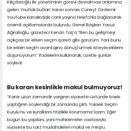
Kılıçdaroğlu ile yönetiminin görevi devralması anlamına
gelen ‘mutlak butlan’ kararı sonrası Cüneyt Özdemir
YouTube kanalındaki canlı yayına telefonla bağlanarak
önemli açıklamalarda bulundu. Genel Başkan Yavuz
Ağıralioğlu, gazeteci Kenan Taş’a “Ben bu gelişmeyi
açıkçası bir erken seçim işareti gibi görürüm. Yani bunu
bir erken seçim avantajına dönüştürmek isteyeceklerini
düşünüyorum” ifadelerini kullanarak, özetle şunları
söyledi:
Bu kararı kesinlikle makul bulmuyoruz!
“Karar uzun zamandır yargının siyasetin üstünde baskı
yaptığının söylendiği bir zamanda çıktı. Yüksek Seçim
Kurulu’nu ve kurallarını titizlikle korumamız lazım. Eğer
bugün bu yapılanı, yani mahkemeler vasıtasıyla
siyasete bu tarz müdahaleleri makul ve meşru