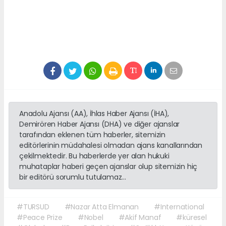
Anadolu Ajansı (AA), İhlas Haber Ajansı (İHA),
Demirören Haber Ajansı (DHA) ve diğer ajanslar
tarafından eklenen tüm haberler, sitemizin
editörlerinin müdahalesi olmadan ajans kanallarından
çekilmektedir. Bu haberlerde yer alan hukuki
muhataplar haberi geçen ajanslar olup sitemizin hiç
bir editörü sorumlu tutulamaz...
#TURSUD
#Nazar Atta Elmanan
#International
#Peace Prize
#Nobel
#Akif Manaf
#küresel