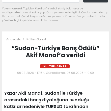
Yorum yazarak Topluluk Kuralları’nı kabul etmiş bulunuyor ve
martigazetesi.com sitesine yaptığınız yorumunuzla ilgili doğrudan veya dolaylı
tüm sorumluluğu tek başınıza üstleniyorsunuz. Yazılan tüm yorumlardan site
yönetimi hiçbir şekilde sorumlu tutulamaz.
Anasayfa
Kültür-Sanat
“Sudan-Türkiye Barış Ödülü”
Akif Manaf’a verildi
KÜLTÜR-SANAT
06.08.2026 - 17:54, Güncelleme: 06.08.2026 - 19:09
Yazar Akif Manaf, Sudan ile Türkiye
arasındaki barış diyaloğuna sunduğu
katkılar nedeniyle TURSUD tarafından