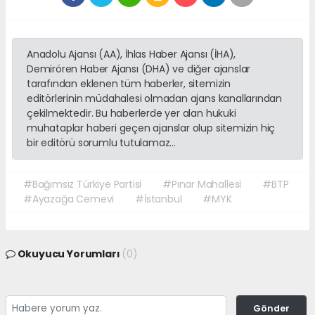
Anadolu Ajansı (AA), İhlas Haber Ajansı (İHA),
Demirören Haber Ajansı (DHA) ve diğer ajanslar
tarafından eklenen tüm haberler, sitemizin
editörlerinin müdahalesi olmadan ajans kanallarından
çekilmektedir. Bu haberlerde yer alan hukuki
muhataplar haberi geçen ajanslar olup sitemizin hiç
bir editörü sorumlu tutulamaz...
#Bağımsız Türkiye Partisi
#Pınar Mahallesi
#BTP
#Ayazağa Cemevi
#İstanbul
#MYK
Okuyucu Yorumları
(0)
Gönder