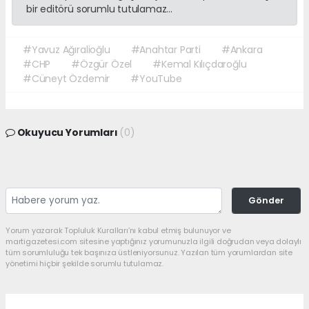
bir editörü sorumlu tutulamaz...
#Yavuz Ağıralioğlu
#Anahtar Parti
#Ankara
#CHP
#Özgür Özel
#Kemal Kılıçdaroğlu
#Cüneyt Özdemir
#YouTube
Okuyucu Yorumları
(0)
Gönder
Yorum yazarak Topluluk Kuralları’nı kabul etmiş bulunuyor ve
martigazetesi.com sitesine yaptığınız yorumunuzla ilgili doğrudan veya dolaylı
tüm sorumluluğu tek başınıza üstleniyorsunuz. Yazılan tüm yorumlardan site
yönetimi hiçbir şekilde sorumlu tutulamaz.