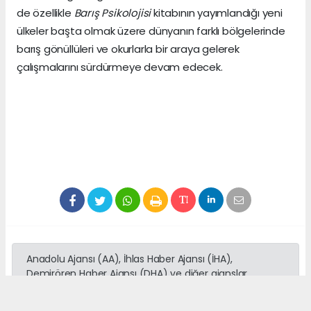
de özellikle
Barış Psikolojisi
kitabının yayımlandığı yeni
ülkeler başta olmak üzere dünyanın farklı bölgelerinde
barış gönüllüleri ve okurlarla bir araya gelerek
çalışmalarını sürdürmeye devam edecek.
Anadolu Ajansı (AA), İhlas Haber Ajansı (İHA),
Demirören Haber Ajansı (DHA) ve diğer ajanslar
tarafından eklenen tüm haberler, sitemizin
editörlerinin müdahalesi olmadan ajans kanallarından