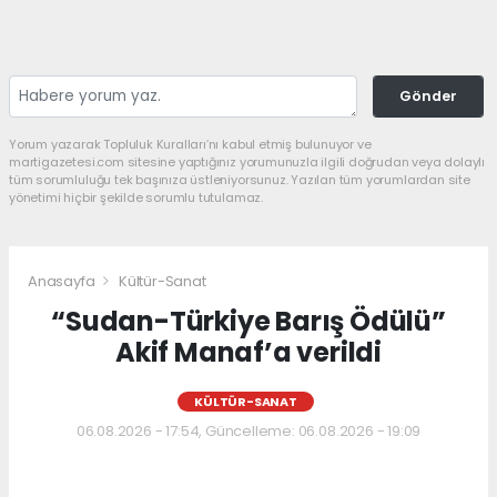
Gönder
Yorum yazarak Topluluk Kuralları’nı kabul etmiş bulunuyor ve
martigazetesi.com sitesine yaptığınız yorumunuzla ilgili doğrudan veya dolaylı
tüm sorumluluğu tek başınıza üstleniyorsunuz. Yazılan tüm yorumlardan site
yönetimi hiçbir şekilde sorumlu tutulamaz.
Anasayfa
Kültür-Sanat
“Sudan-Türkiye Barış Ödülü”
Akif Manaf’a verildi
KÜLTÜR-SANAT
06.08.2026 - 17:54, Güncelleme: 06.08.2026 - 19:09