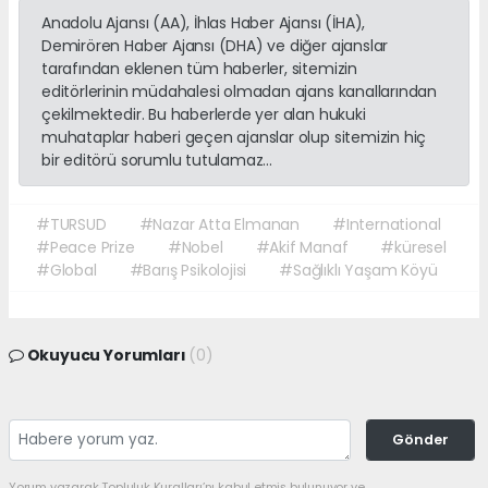
Anadolu Ajansı (AA), İhlas Haber Ajansı (İHA),
Demirören Haber Ajansı (DHA) ve diğer ajanslar
tarafından eklenen tüm haberler, sitemizin
editörlerinin müdahalesi olmadan ajans kanallarından
çekilmektedir. Bu haberlerde yer alan hukuki
muhataplar haberi geçen ajanslar olup sitemizin hiç
bir editörü sorumlu tutulamaz...
#TURSUD
#Nazar Atta Elmanan
#International
#Peace Prize
#Nobel
#Akif Manaf
#küresel
#Global
#Barış Psikolojisi
#Sağlıklı Yaşam Köyü
Okuyucu Yorumları
(0)
Gönder
Yorum yazarak Topluluk Kuralları’nı kabul etmiş bulunuyor ve