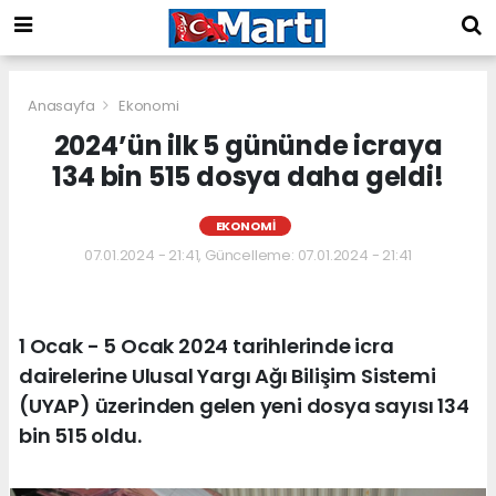
Anasayfa
Ekonomi
2024’ün ilk 5 gününde icraya
134 bin 515 dosya daha geldi!
EKONOMI
07.01.2024 - 21:41, Güncelleme: 07.01.2024 - 21:41
1 Ocak - 5 Ocak 2024 tarihlerinde icra
dairelerine Ulusal Yargı Ağı Bilişim Sistemi
(UYAP) üzerinden gelen yeni dosya sayısı 134
bin 515 oldu.