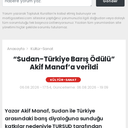
Gönder
Yorum yazarak Topluluk Kuralları’nı kabul etmiş bulunuyor ve
martigazetesi.com sitesine yaptığınız yorumunuzla ilgili doğrudan veya dolaylı
tüm sorumluluğu tek başınıza üstleniyorsunuz. Yazılan tüm yorumlardan site
yönetimi hiçbir şekilde sorumlu tutulamaz.
Anasayfa
Kültür-Sanat
“Sudan-Türkiye Barış Ödülü”
Akif Manaf’a verildi
KÜLTÜR-SANAT
06.08.2026 - 17:54, Güncelleme: 06.08.2026 - 19:09
Yazar Akif Manaf, Sudan ile Türkiye
arasındaki barış diyaloğuna sunduğu
katkılar nedeniyle TURSUD tarafından