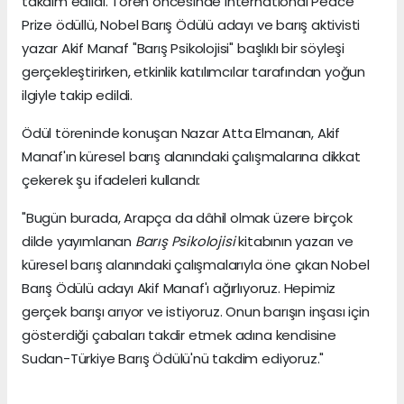
takdim edildi. Tören öncesinde International Peace
Prize ödüllü, Nobel Barış Ödülü adayı ve barış aktivisti
yazar Akif Manaf "Barış Psikolojisi" başlıklı bir söyleşi
gerçekleştirirken, etkinlik katılımcılar tarafından yoğun
ilgiyle takip edildi.
Ödül töreninde konuşan Nazar Atta Elmanan, Akif
Manaf'ın küresel barış alanındaki çalışmalarına dikkat
çekerek şu ifadeleri kullandı:
"Bugün burada, Arapça da dâhil olmak üzere birçok
dilde yayımlanan
Barış Psikolojisi
kitabının yazarı ve
küresel barış alanındaki çalışmalarıyla öne çıkan Nobel
Barış Ödülü adayı Akif Manaf'ı ağırlıyoruz. Hepimiz
gerçek barışı arıyor ve istiyoruz. Onun barışın inşası için
gösterdiği çabaları takdir etmek adına kendisine
Sudan-Türkiye Barış Ödülü'nü takdim ediyoruz."