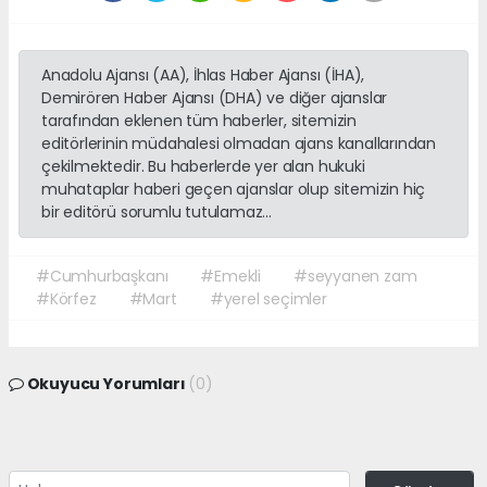
Anadolu Ajansı (AA), İhlas Haber Ajansı (İHA),
Demirören Haber Ajansı (DHA) ve diğer ajanslar
tarafından eklenen tüm haberler, sitemizin
editörlerinin müdahalesi olmadan ajans kanallarından
çekilmektedir. Bu haberlerde yer alan hukuki
muhataplar haberi geçen ajanslar olup sitemizin hiç
bir editörü sorumlu tutulamaz...
#Cumhurbaşkanı
#Emekli
#seyyanen zam
#Körfez
#Mart
#yerel seçimler
Okuyucu Yorumları
(0)