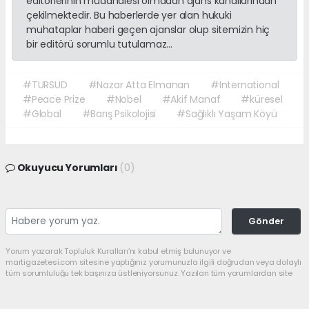
editörlerinin müdahalesi olmadan ajans kanallarından
çekilmektedir. Bu haberlerde yer alan hukuki
muhataplar haberi geçen ajanslar olup sitemizin hiç
bir editörü sorumlu tutulamaz...
#TURSUD
#Nazar Atta Elmanan
#International
#Peace Prize
#Nobel
#Akif Manaf
#küresel
#Global
#Barış Psikolojisi
#Sağlıklı Yaşam Köyü
Okuyucu Yorumları
(0)
Gönder
Yorum yazarak Topluluk Kuralları’nı kabul etmiş bulunuyor ve
martigazetesi.com sitesine yaptığınız yorumunuzla ilgili doğrudan veya dolaylı
tüm sorumluluğu tek başınıza üstleniyorsunuz. Yazılan tüm yorumlardan site
yönetimi hiçbir şekilde sorumlu tutulamaz.