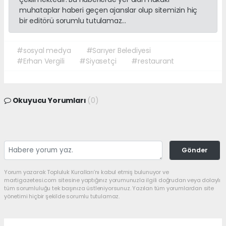
muhataplar haberi geçen ajanslar olup sitemizin hiç
bir editörü sorumlu tutulamaz...
#sosyal medya
#Sarıyer Belediyesi
#Erhan Vergili
#Siyasetçi
#restaurant
Okuyucu Yorumları
(0)
Gönder
Yorum yazarak Topluluk Kuralları’nı kabul etmiş bulunuyor ve
martigazetesi.com sitesine yaptığınız yorumunuzla ilgili doğrudan veya dolaylı
tüm sorumluluğu tek başınıza üstleniyorsunuz. Yazılan tüm yorumlardan site
yönetimi hiçbir şekilde sorumlu tutulamaz.