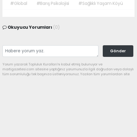
#Global
#Barış Psikolojisi
#Sağlıklı Yaşam Köyü
Okuyucu Yorumları
(0)
Gönder
Yorum yazarak Topluluk Kuralları’nı kabul etmiş bulunuyor ve
martigazetesi.com sitesine yaptığınız yorumunuzla ilgili doğrudan veya dolaylı
tüm sorumluluğu tek başınıza üstleniyorsunuz. Yazılan tüm yorumlardan site
yönetimi hiçbir şekilde sorumlu tutulamaz.
haber paketi
haber scripti
haber yazılımı
Tüm hakları saklı tutulmaktadır.Copyright 2026©
Haber Yazılımı:
Web Aksiyon ®