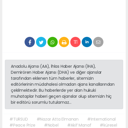
Anadolu Ajansı (AA), İhlas Haber Ajansı (İHA),
Demirören Haber Ajansı (DHA) ve diğer ajanslar
tarafından eklenen tüm haberler, sitemizin
editörlerinin müdahalesi olmadan ajans kanallarından
çekilmektedir. Bu haberlerde yer alan hukuki
muhataplar haberi geçen ajanslar olup sitemizin hiç
bir editörü sorumlu tutulamaz...
#TURSUD
#Nazar Atta Elmanan
#International
#Peace Prize
#Nobel
#Akif Manaf
#küresel