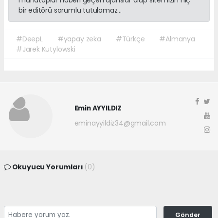
bir editörü sorumlu tutulamaz...
#DeepL
#yapay zeka
#Türkçe
#Almanya
#Jarek Kutylowski
Emin AYYILDIZ
eminayyildiz34@gmail.com
Okuyucu Yorumları
(0)
Gönder