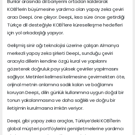
Bunlar arasında dil bariyerini ortadan kaldırarak
KOBİ’lerin büyümesine yardımcı olan yapay zeka çeviri
aracı DeepL öne çıkıyor. DeepL, kısa süre önce getirdiği
Türkçe dil desteğiyle KOBİ’lere küreselleşme hedefleri
için yol arkadaşlığı yapıyor.
Gelişmiş sinir ağı teknolojisi üzerine çalışan Almanya
merkezli yapay zeka şirketi DeepL, sunduğu çeviri
aracıyla dillerin kendine özgü kural ve yapılarını
gözeterek doğruluk payı yüksek çeviriler yapılmasını
sağlıyor. Metinleri kelimesi kelimesine çevirmekten öte,
orijinal metnin anlamına sadık kalan ve bağlamını
koruyan DeepL, dilin günlük kullanımına uygun doğal bir
tonun yakalanmasına ve daha sağlıklı ve doğru bir
iletişimin kurulmasına imkân veriyor.
DeepL gibi yapay zeka araçları, Türkiye’deki KOBİ'lerin
global müşteri portföylerini genişletmelerine yardımcı