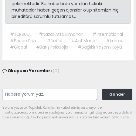
çekilmektedir. Bu haberlerde yer alan hukuki
muhataplar haberi geçen ajanslar olup sitemizin hiç
bir editörü sorumlu tutulamaz...
#TURSUD
#Nazar Atta Elmanan
#International
#Peace Prize
#Nobel
#Akif Manaf
#küresel
#Global
#Barış Psikolojisi
#Sağlıklı Yaşam Köyü
Okuyucu Yorumları
(0)
Gönder
Yorum yazarak Topluluk Kuralları’nı kabul etmiş bulunuyor ve
martigazetesi.com sitesine yaptığınız yorumunuzla ilgili doğrudan veya dolaylı
tüm sorumluluğu tek başınıza üstleniyorsunuz. Yazılan tüm yorumlardan site
yönetimi hiçbir şekilde sorumlu tutulamaz.