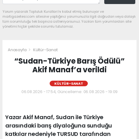
Yorum yazarak Topluluk Kuralları’nı kabul etmiş bulunuyor ve
martigazetesi.com sitesine yaptığınız yorumunuzla ilgili doğrudan veya dolaylı
tüm sorumluluğu tek başınıza üstleniyorsunuz. Yazılan tüm yorumlardan site
yönetimi hiçbir şekilde sorumlu tutulamaz.
Anasayfa
Kültür-Sanat
“Sudan-Türkiye Barış Ödülü”
Akif Manaf’a verildi
KÜLTÜR-SANAT
06.08.2026 - 17:54, Güncelleme: 06.08.2026 - 19:09
Yazar Akif Manaf, Sudan ile Türkiye
arasındaki barış diyaloğuna sunduğu
katkılar nedeniyle TURSUD tarafından