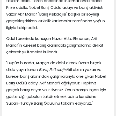
takdim edildi. Tören öncesinde International Peace
Prize ödüllü, Nobel Barış Ödülü adayı ve barış aktivisti
yazar Akif Manaf "Barış Psikolojisi" başlıklı bir söyleşi
gerçekleştirirken, etkinlik katılımcılar tarafından yoğun
ilgiyle takip edildi.
Ödül töreninde konuşan Nazar Atta Elmanan, Akif
Manaf'ın küresel barış alanındaki çalışmalarına dikkat
çekerek şu ifadeleri kullandı:
"Bugün burada, Arapça da dâhil olmak üzere birçok
dilde yayımlanan
Barış Psikolojisi
kitabının yazarı ve
küresel barış alanındaki çalışmalarıyla öne çıkan Nobel
Barış Ödülü adayı Akif Manaf'ı ağırlıyoruz. Hepimiz
gerçek barışı arıyor ve istiyoruz. Onun barışın inşası için
gösterdiği çabaları takdir etmek adına kendisine
Sudan-Türkiye Barış Ödülü'nü takdim ediyoruz."