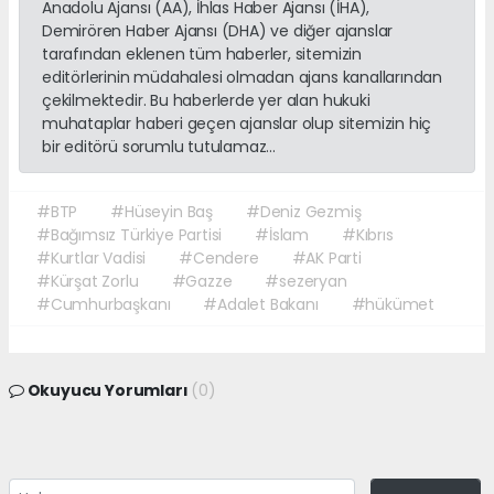
Anadolu Ajansı (AA), İhlas Haber Ajansı (İHA),
Demirören Haber Ajansı (DHA) ve diğer ajanslar
tarafından eklenen tüm haberler, sitemizin
editörlerinin müdahalesi olmadan ajans kanallarından
çekilmektedir. Bu haberlerde yer alan hukuki
muhataplar haberi geçen ajanslar olup sitemizin hiç
bir editörü sorumlu tutulamaz...
#BTP
#Hüseyin Baş
#Deniz Gezmiş
#Bağımsız Türkiye Partisi
#İslam
#Kıbrıs
#Kurtlar Vadisi
#Cendere
#AK Parti
#Kürşat Zorlu
#Gazze
#sezeryan
#Cumhurbaşkanı
#Adalet Bakanı
#hükümet
Okuyucu Yorumları
(0)