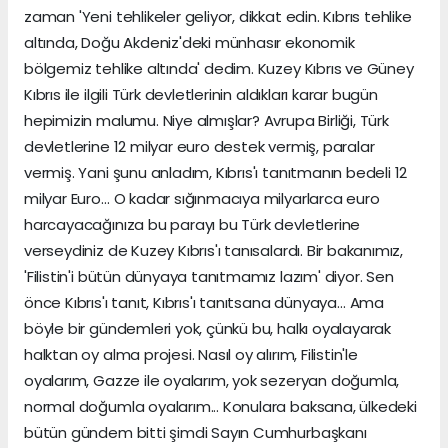
zaman 'Yeni tehlikeler geliyor, dikkat edin. Kıbrıs tehlike
altında, Doğu Akdeniz'deki münhasır ekonomik
bölgemiz tehlike altında' dedim. Kuzey Kıbrıs ve Güney
Kıbrıs ile ilgili Türk devletlerinin aldıkları karar bugün
hepimizin malumu. Niye almışlar? Avrupa Birliği, Türk
devletlerine 12 milyar euro destek vermiş, paralar
vermiş. Yani şunu anladım, Kıbrıs'ı tanıtmanın bedeli 12
milyar Euro… O kadar sığınmacıya milyarlarca euro
harcayacağınıza bu parayı bu Türk devletlerine
verseydiniz de Kuzey Kıbrıs'ı tanısalardı. Bir bakanımız,
'Filistin'i bütün dünyaya tanıtmamız lazım' diyor. Sen
önce Kıbrıs'ı tanıt, Kıbrıs'ı tanıtsana dünyaya… Ama
böyle bir gündemleri yok, çünkü bu, halkı oyalayarak
halktan oy alma projesi. Nasıl oy alırım, Filistin'le
oyalarım, Gazze ile oyalarım, yok sezeryan doğumla,
normal doğumla oyalarım... Konulara baksana, ülkedeki
bütün gündem bitti şimdi Sayın Cumhurbaşkanı