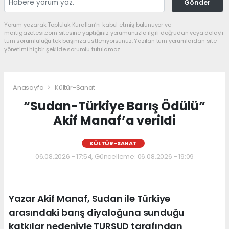
Gönder
Yorum yazarak Topluluk Kuralları’nı kabul etmiş bulunuyor ve
martigazetesi.com sitesine yaptığınız yorumunuzla ilgili doğrudan veya dolaylı
tüm sorumluluğu tek başınıza üstleniyorsunuz. Yazılan tüm yorumlardan site
yönetimi hiçbir şekilde sorumlu tutulamaz.
Anasayfa
Kültür-Sanat
“Sudan-Türkiye Barış Ödülü”
Akif Manaf’a verildi
KÜLTÜR-SANAT
06.08.2026 - 17:54, Güncelleme: 06.08.2026 - 19:09
Yazar Akif Manaf, Sudan ile Türkiye
arasındaki barış diyaloğuna sunduğu
katkılar nedeniyle TURSUD tarafından