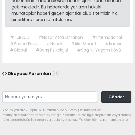
editörlerinin müdahalesi olmadan ajans kanallarından
çekilmektedir. Bu haberlerde yer alan hukuki
muhataplar haberi geçen ajanslar olup sitemizin hiç
bir editörü sorumlu tutulamaz...
#TURSUD
#Nazar Atta Elmanan
#International
#Peace Prize
#Nobel
#Akif Manaf
#küresel
#Global
#Barış Psikolojisi
#Sağlıklı Yaşam Köyü
Okuyucu Yorumları
(0)
Gönder
Yorum yazarak Topluluk Kuralları’nı kabul etmiş bulunuyor ve
martigazetesi.com sitesine yaptığınız yorumunuzla ilgili doğrudan veya dolaylı
tüm sorumluluğu tek başınıza üstleniyorsunuz. Yazılan tüm yorumlardan site
yönetimi hiçbir şekilde sorumlu tutulamaz.