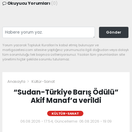
Okuyucu Yorumları
(0)
Gönder
Yorum yazarak Topluluk Kuralları’nı kabul etmiş bulunuyor ve
martigazetesi.com sitesine yaptığınız yorumunuzla ilgili doğrudan veya dolaylı
tüm sorumluluğu tek başınıza üstleniyorsunuz. Yazılan tüm yorumlardan site
yönetimi hiçbir şekilde sorumlu tutulamaz.
Anasayfa
Kültür-Sanat
“Sudan-Türkiye Barış Ödülü”
Akif Manaf’a verildi
KÜLTÜR-SANAT
06.08.2026 - 17:54, Güncelleme: 06.08.2026 - 19:09