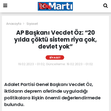
Anasayfa
Siyaset
AP Başkanı Vecdet Öz: “20
yılda çöktü sistem riya çok,
devlet yok”
SIYASET
19.02.2023 - 01:02, Güncelleme: 19.02.2023 - 01:02
Adalet Partisi Genel Başkanı Vecdet Öz,
iktidarın deprem afetinde uyguladığı
politikalara ilişkin önemli değerlendirmede
bulundu.