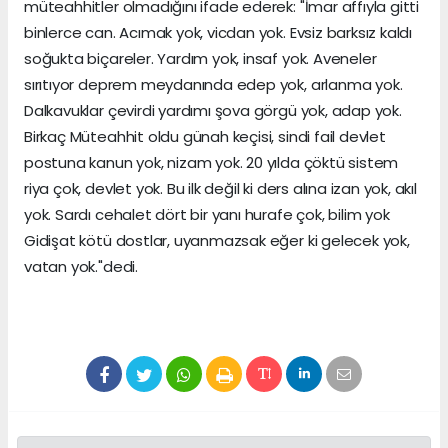
müteahhitler olmadığını ifade ederek: "İmar affıyla gitti
binlerce can. Acımak yok, vicdan yok. Evsiz barksız kaldı
soğukta biçareler. Yardım yok, insaf yok. Aveneler
sırıtıyor deprem meydanında edep yok, arlanma yok.
Dalkavuklar çevirdi yardımı şova görgü yok, adap yok.
Birkaç Müteahhit oldu günah keçisi, sindi fail devlet
postuna kanun yok, nizam yok. 20 yılda çöktü sistem
riya çok, devlet yok. Bu ilk değil ki ders alına izan yok, akıl
yok. Sardı cehalet dört bir yanı hurafe çok, bilim yok
Gidişat kötü dostlar, uyanmazsak eğer ki gelecek yok,
vatan yok."dedi.