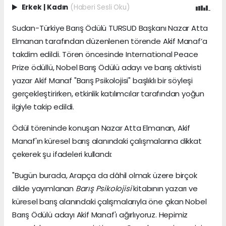
Erkek
|
Kadın
(Haberi Sesli Oku)
Sudan-Türkiye Barış Ödülü TURSUD Başkanı Nazar Atta
Elmanan tarafından düzenlenen törende Akif Manaf’a
takdim edildi. Tören öncesinde International Peace
Prize ödüllü, Nobel Barış Ödülü adayı ve barış aktivisti
yazar Akif Manaf "Barış Psikolojisi" başlıklı bir söyleşi
gerçekleştirirken, etkinlik katılımcılar tarafından yoğun
ilgiyle takip edildi.
Ödül töreninde konuşan Nazar Atta Elmanan, Akif
Manaf'ın küresel barış alanındaki çalışmalarına dikkat
çekerek şu ifadeleri kullandı:
"Bugün burada, Arapça da dâhil olmak üzere birçok
dilde yayımlanan
Barış Psikolojisi
kitabının yazarı ve
küresel barış alanındaki çalışmalarıyla öne çıkan Nobel
Barış Ödülü adayı Akif Manaf'ı ağırlıyoruz. Hepimiz