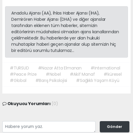
Anadolu Ajansı (AA), İhlas Haber Ajansı (İHA),
Demirören Haber Ajansı (DHA) ve diğer ajanslar
tarafından eklenen tüm haberler, sitemizin
editörlerinin müdahalesi olmadan ajans kanallarından
çekilmektedir. Bu haberlerde yer alan hukuki
muhataplar haberi geçen ajanslar olup sitemizin hiç
bir editörü sorumlu tutulamaz...
#TURSUD
#Nazar Atta Elmanan
#International
#Peace Prize
#Nobel
#Akif Manaf
#küresel
#Global
#Barış Psikolojisi
#Sağlıklı Yaşam Köyü
Okuyucu Yorumları
(0)
Gönder