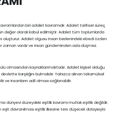
RAMI
vramlardan biri adalet kavramıdır. Adalet tarihsel süreç
ün değer olarak kabul edilmiştir. Adalet tüm toplumlarda
nı oluşturur. Adalet olgusu insan bedenindeki ebedi özden
er zaman vardır ve insan gündeminden asla düşmez.
e, ölçülü olmasından kaynaklanmaktadır. Adalet kişisel olduğu
devlette karşılığını bulmalıdır. Yalnızca alınan tekamülsel
 ve insanların adil olması sağlanabilir.
ma dünyevi düzeydeki eşitlik kavramı mutlak eşitlik değildir.
şit davranılması eşitlik ilkesine ters düşecek dolayısıyla