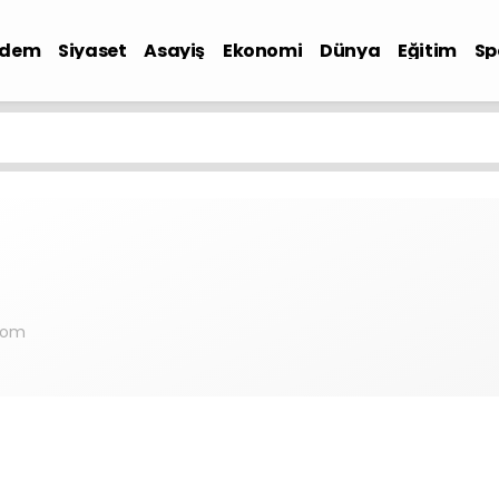
ndem
Siyaset
Asayiş
Ekonomi
Dünya
Eğitim
Sp
com