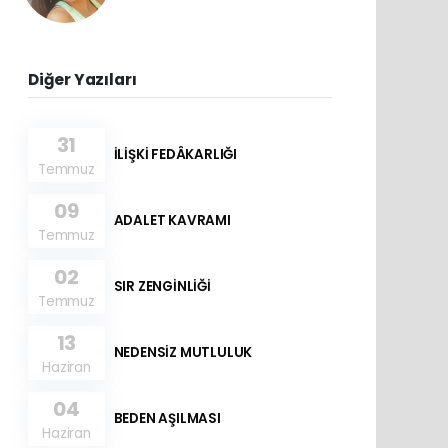
Diğer Yazıları
31
İLİŞKİ FEDÂKARLIĞI
Temmuz
09
ADALET KAVRAMI
Temmuz
02
SIR ZENGİNLİĞİ
Temmuz
13
NEDENSİZ MUTLULUK
Haziran
04
BEDEN AŞILMASI
Haziran