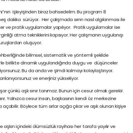
mı”nın işleyişinden biraz bahsedelim. Bu program 8
eş dakika sürüyor. Her çalışmada sırrın nasıl algılanması ile
meler ve pratik uygulamalar yapılıyor. Pratik uygulamalar ise
rginliği atma tekniklerini kapsıyor. Her çalışmanın uygulanışı
 duruşlardan oluşuyor.
ehberliğinde bilimsel, sistematik ve yöntemli şekilde
rle birlikte dinamik uygulandığında duygu ve düşünceler
iyorsunuz. Bu da anda ve şimdi kalmayı kolaylaştırıyor.
nlanıyorsunuz ve enerjiniz yükseliyor.
yaşar çünkü aşk sınır tanımaz. Bunun için cesur olmak gerekir.
tarır. Yalnızca cesur insan, başkasının kendi öz merkezine
 açabilir. Böylece tüm sırlar açığa çıkar ve aşık olunan kişiye
 aşkın içindeki ölümsüzlük rayihası her tarafa yayılır ve