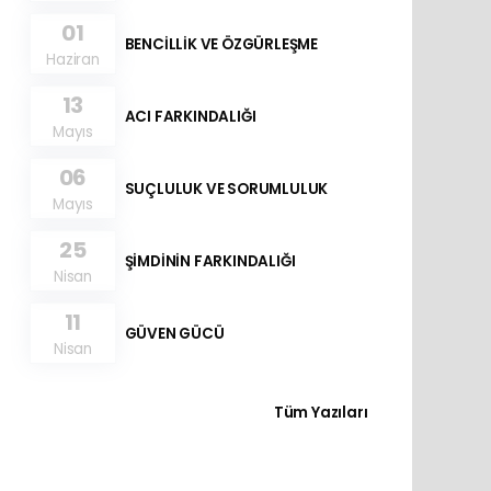
01
BENCİLLİK VE ÖZGÜRLEŞME
Haziran
13
ACI FARKINDALIĞI
Mayıs
06
SUÇLULUK VE SORUMLULUK
Mayıs
25
ŞİMDİNİN FARKINDALIĞI
Nisan
11
GÜVEN GÜCÜ
Nisan
Tüm Yazıları