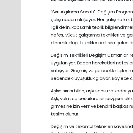
"Sırrı Algılama Sanatı" Değişim Progra
çalışmadan oluşuyor. Her çalışma kırk b
ilgili derin, kapsamlı teorik bilgilendir
nefes, vücut çalıştırma teknikleri ve ge
dinamik olup, teknikler ardı sıra gelen
Değişim Teknikleri Değişim Uzmanları r
uygulanıyor. Beden hareketleri nefesle
yatışıyor. Geçmiş ve gelecekle ilgilenm
Bedendeki uyuşukluk gidiyor. Böylece ca
Aşkın sırrını bilen, aşkı sonsuza kadar 
Aşk, yalnızca cesurlara sır sevgisini ak
girmesine izin verir ve kendini başkasına
teslim olunur.
Değişim ve tekamül teknikleri sayesinde