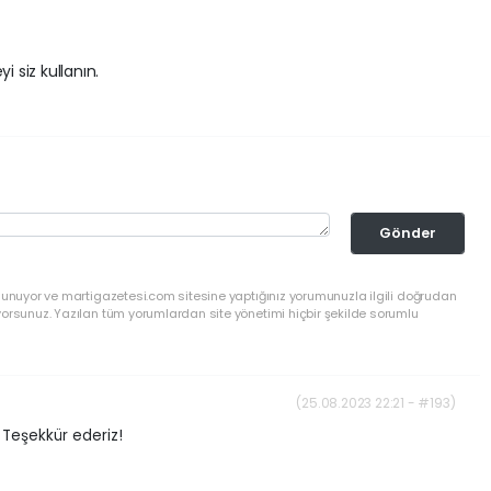
i siz kullanın.
Gönder
ulunuyor ve martigazetesi.com sitesine yaptığınız yorumunuzla ilgili doğrudan
yorsunuz. Yazılan tüm yorumlardan site yönetimi hiçbir şekilde sorumlu
(25.08.2023 22:21 - #193)
. Teşekkür ederiz!