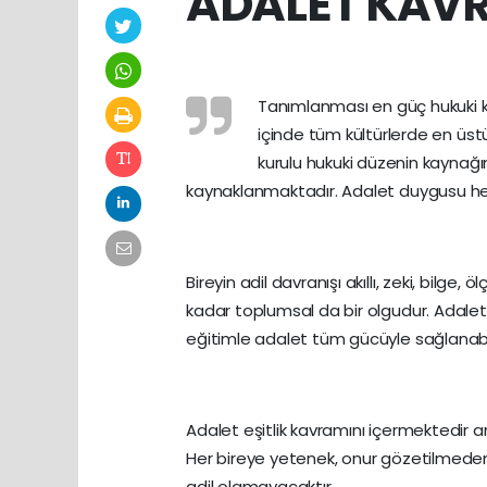
ADALET KAV
Tanımlanması en güç hukuki ka
içinde tüm kültürlerde en üst
kurulu hukuki düzenin kaynağı
kaynaklanmaktadır. Adalet duygusu h
Bireyin adil davranışı akıllı, zeki, bilg
kadar toplumsal da bir olgudur. Adalet 
eğitimle adalet tüm gücüyle sağlanabilir
Adalet eşitlik kavramını içermektedir a
Her bireye yetenek, onur gözetilmeden e
adil olamayacaktır.