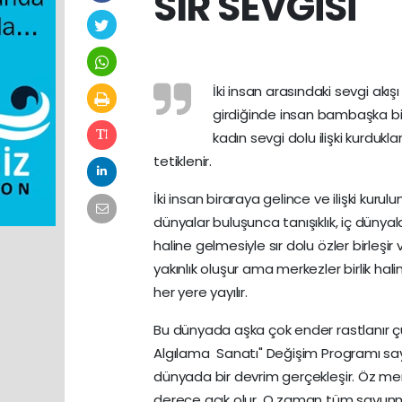
SIR SEVGİSİ
İki insan arasındaki sevgi akış
girdiğinde insan bambaşka bir s
kadın sevgi dolu ilişki kurdukla
tetiklenir.
İki insan biraraya gelince ve ilişki kuru
dünyalar buluşunca tanışıklık, iç dünyala
haline gelmesiyle sır dolu özler birleşi
yakınlık oluşur ama merkezler birlik hali
her yere yayılır.
Bu dünyada aşka çok ender rastlanır çü
Algılama Sanatı" Değişim Programı saye
dünyada bir devrim gerçekleşir. Öz mer
derece açık olur. O zaman tüm savunma