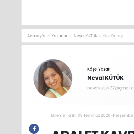
Anasayfa
Yazarlar
Neval KÜTÜK
Yazı Detayı
Köşe Yazarı
Neval KÜTÜK
nevalkutuk77@gmail.
Ekleme Tarihi: 09 Temmuz 2026 -Perşembe