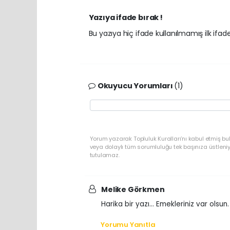
Yazıya ifade bırak !
Bu yazıya hiç ifade kullanılmamış ilk ifadey
Okuyucu Yorumları
(1)
Yorum yazarak Topluluk Kuralları’nı kabul etmiş b
veya dolaylı tüm sorumluluğu tek başınıza üstleni
tutulamaz.
Melike Görkmen
Harika bir yazı... Emekleriniz var olsun
Yorumu Yanıtla