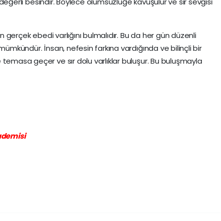
en değerli besindir. Böylece ölümsüzlüğe kavuşulur ve sır sevgisi
an gerçek ebedi varlığını bulmalıdır. Bu da her gün düzenli
mümkündür. İnsan, nefesin farkına vardığında ve bilinçli bir
 temasa geçer ve sır dolu varlıklar buluşur. Bu buluşmayla
.
ademisi