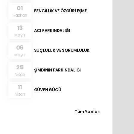
01
BENCİLLİK VE ÖZGÜRLEŞME
Haziran
13
ACI FARKINDALIĞI
Mayıs
06
SUÇLULUK VE SORUMLULUK
Mayıs
25
ŞİMDİNİN FARKINDALIĞI
Nisan
11
GÜVEN GÜCÜ
Nisan
Tüm Yazıları