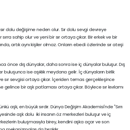
ı sır dolu değişime neden olur. Sır dolu sevgi devreye
ırra sahip olur ve yeni bir sır ortaya çıkar. Bir erkek ve bir
rında, artık aynı kişiler olmaz. Onların ebedi özlerinde sır ateşi
lunca önce dış dünyalar, daha sonra ise iç dünyalar buluşur. Dış
r buluşunca ise aşıklık meydana gelir. İç dünyaların birlik
r ve sır sevgisi ortaya çıkar. İçeriden temas gerçekleşince
ne gelince bir aşk patlaması ortaya çıkar. Böylece sır kıvılcımı
nkü aşk, en büyük sırdır. Dünya Değişim Akademisi'nde "Sırrı
sinde aşk dolu iki insanın öz merkezleri buluşur ve iç
kezlerin buluşmasıyla birey, kendini aşka açar ve son
 mekanizmaları da bırakılır.