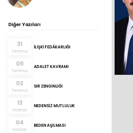
Diğer Yazıları
31
İLİŞKİ FEDÂKARLIĞI
Temmuz
09
ADALET KAVRAMI
Temmuz
02
SIR ZENGİNLİĞİ
Temmuz
13
NEDENSİZ MUTLULUK
Haziran
04
BEDEN AŞILMASI
Haziran