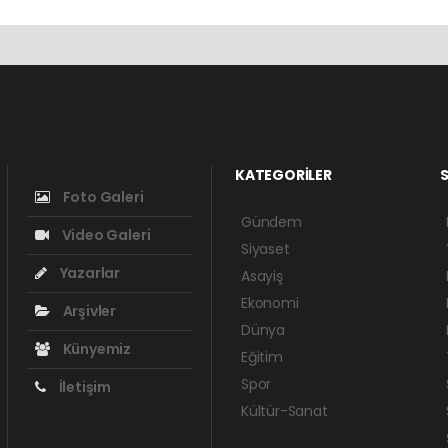
KATEGORİLER
S
Foto Galeri
Gündem
Video Galeri
Siyaset
Yazarlar
Asayiş
Ekonomi
Arşivler
Dünya
Künyemiz
Eğitim
Spor
İletişim
Kültür-Sanat