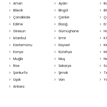
Artvin
Aydın
Ba
Bilecik
Bingöl
Bit
Çanakkale
Çankırı
Ç
Edirne
Elazığ
Er
Giresun
Gümüşhane
Ha
İstanbul
İzmir
K.
Kastamonu
Kayseri
Kı
Konya
Kütahya
Ma
Muğla
Muş
Ne
Rize
Sakarya
S
Şanlıurfa
Şırnak
Te
Uşak
Van
Ya
Ankara