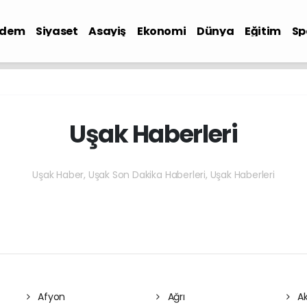
ndem
Siyaset
Asayiş
Ekonomi
Dünya
Eğitim
Sp
Uşak Haberleri
Uşak Haber, Uşak Son Dakika Haberleri, Uşak Haberleri
Afyon
Ağrı
Ak