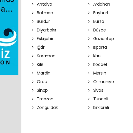
Antalya
Ardahan
Batman
Bayburt
Burdur
Bursa
Diyarbakır
Düzce
Eskişehir
Gaziantep
Iğdır
Isparta
Karaman
Kars
Kilis
Kocaeli
Mardin
Mersin
Ordu
Osmaniye
Sinop
Sivas
Trabzon
Tunceli
Zonguldak
Kırklareli