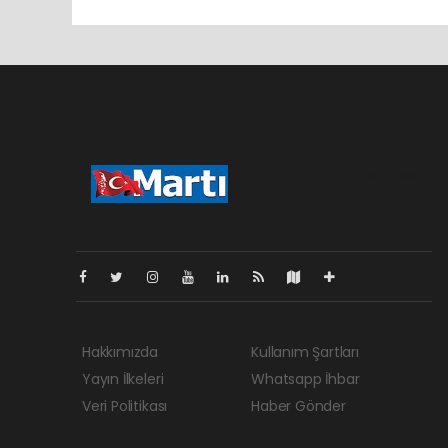
Pro-0.049
Hakkımızda
Kullanım Şartları
Yayın İlkeleri
Whatsapp İhbar
Veri Politikası
Haber Gönder