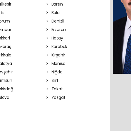
lıkesir
Bartın
lis
Bolu
orum
Denizli
zincan
Erzurum
kkari
Hatay
Maraş
Karabük
rıkkale
Kırşehir
latya
Manisa
vşehir
Niğde
amsun
Siirt
kirdağ
Tokat
lova
Yozgat