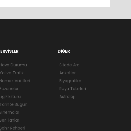
ERVİSLER
DİĞER
Hava Durumu
Sitede Ara
Yol ve Trafik
Anketler
Namaz Vakitleri
Biyografiler
Eczaneler
Rüya Tabirleri
Lig Fikstürü
Astroloji
Tarihte Bugün
Sinemalar
Seri İlanlar
Şehir Rehberi