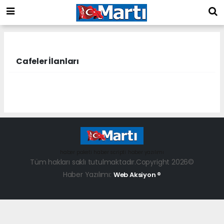
Cafeler İlanları
haber paketi
haber scripti
haber yazılımı
Tüm hakları saklı tutulmaktadır.Copyright 2026©
Haber Yazılımı:
Web Aksiyon ®