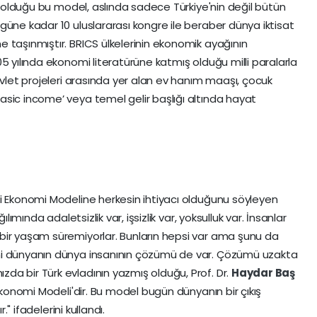
ış olduğu bu model, aslında sadece Türkiye'nin değil bütün
güne kadar 10 uluslararası kongre ile beraber dünya iktisat
 taşınmıştır. BRICS ülkelerinin ekonomik ayağının
5 yılında ekonomi literatürüne katmış olduğu milli paralarla
evlet projeleri arasında yer alan ev hanım maaşı, çocuk
sic income’ veya temel gelir başlığı altında hayat
i Ekonomi Modeline herkesin ihtiyacı olduğunu söyleyen
lımında adaletsizlik var, işsizlik var, yoksulluk var. İnsanlar
bir yaşam süremiyorlar. Bunların hepsi var ama şunu da
ni dünyanın dünya insanının çözümü de var. Çözümü uzakta
a bir Türk evladının yazmış olduğu, Prof. Dr.
Haydar Baş
 Ekonomi Modeli'dir. Bu model bugün dünyanın bir çıkış
." ifadelerini kullandı.