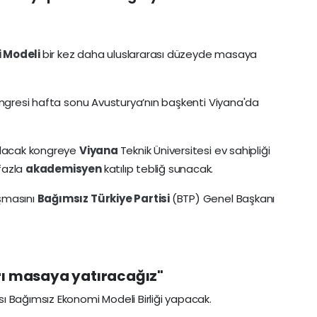
i Modeli
bir kez daha uluslararası düzeyde masaya
ngresi hafta sonu Avusturya’nın başkenti Viyana'da
olacak kongreye
Viyana
Teknik Üniversitesi ev sahipliği
fazla
akademisyen
katılıp tebliğ sunacak.
şmasını
Bağımsız Türkiye Partisi
(BTP) Genel Başkanı
rı masaya yatıracağız"
ı Bağımsız Ekonomi Modeli Birliği yapacak.