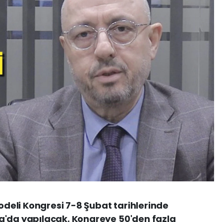
Modeli Kongresi 7-8 Şubat tarihlerinde
a'da yapılacak. Kongreye 50'den fazla