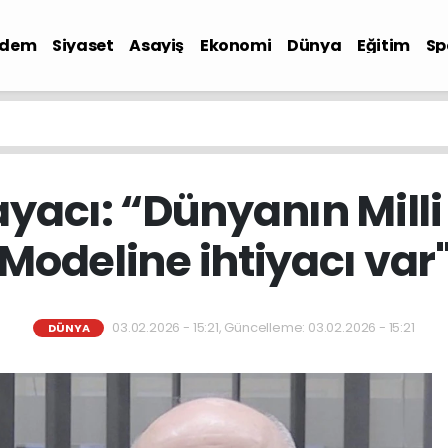
ndem
Siyaset
Asayiş
Ekonomi
Dünya
Eğitim
Sp
yacı: “Dünyanın Mill
Modeline ihtiyacı var
03.02.2026 - 15:21, Güncelleme: 03.02.2026 - 15:21
DÜNYA