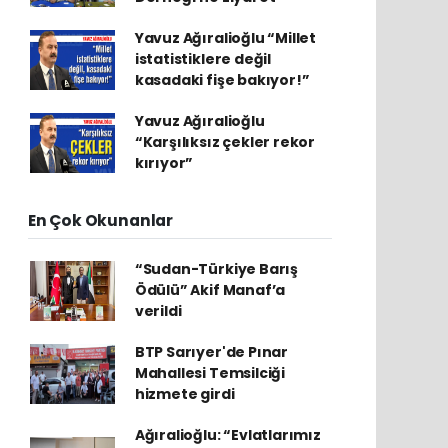
Yavuz Ağıralioğlu “Millet
istatistiklere değil
kasadaki fişe bakıyor!”
Yavuz Ağıralioğlu
“Karşılıksız çekler rekor
kırıyor”
En Çok Okunanlar
“Sudan-Türkiye Barış
Ödülü” Akif Manaf’a
verildi
BTP Sarıyer'de Pınar
Mahallesi Temsilciği
hizmete girdi
Ağıralioğlu: “Evlatlarımız