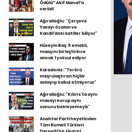
Ödülü” Akif Manaf’a
verildi
Ağıralioğlu: "Çerçeve
Yasayı öcalan ve
Kandil'deki katiller biliyor"
Hüseyin Baş: 5 emekli,
maaşını birleştirince
ancak 1 yoksul ediyor
Karadeniz: "Terörü
meşrulaştıran hiçbir
anlayışı kabul etmiyoruz"
Ağıralioğlu: "Kıbrıs'ta aynı
masayı kurup aynı
sonucu bekleyemeyiz"
Anahtar Parti heyetinden
Tüm Rumeli Türkleri
Derneği’ne ziyaret