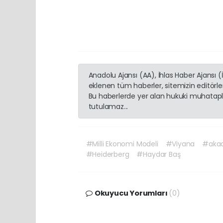
Anadolu Ajansı (AA), İhlas Haber Ajansı 
eklenen tüm haberler, sitemizin editörl
Bu haberlerde yer alan hukuki muhatapla
tutulamaz...
#Milli Ekonomi Modeli
#Viyana
#aka
#Heiderberg
#Haydar Baş
Okuyucu Yorumları
(0)