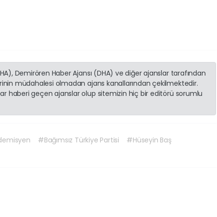
(İHA), Demirören Haber Ajansı (DHA) ve diğer ajanslar tarafından
erinin müdahalesi olmadan ajans kanallarından çekilmektedir.
r haberi geçen ajanslar olup sitemizin hiç bir editörü sorumlu
demisyen
#Bağımsız Türkiye Partisi
#Hüseyin Baş