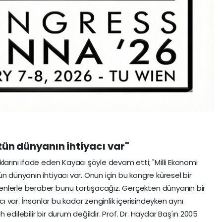
tün dünyanın ihtiyacı var"
larını ifade eden Kayacı şöyle devam etti; "Milli Ekonomi
n dünyanın ihtiyacı var. Onun için bu kongre küresel bir
nlerle beraber bunu tartışacağız. Gerçekten dünyanın bir
cı var. İnsanlar bu kadar zenginlik içerisindeyken aynı
edilebilir bir durum değildir. Prof. Dr. Haydar Baş'ın 2005