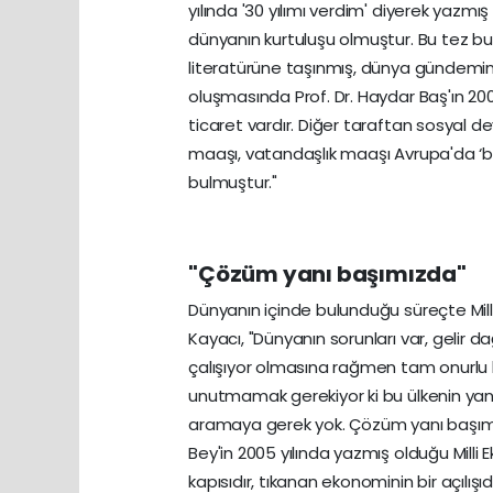
yılında '30 yılımı verdim' diyerek yazm
dünyanın kurtuluşu olmuştur. Bu tez bu
literatürüne taşınmış, dünya gündemine
oluşmasında Prof. Dr. Haydar Baş'ın 200
ticaret vardır. Diğer taraftan sosyal d
maaşı, vatandaşlık maaşı Avrupa'da ‘ba
bulmuştur."
"Çözüm yanı başımızda"
Dünyanın içinde bulunduğu süreçte Mill
Kayacı, "Dünyanın sorunları var, gelir dağı
çalışıyor olmasına rağmen tam onurlu 
unutmamak gerekiyor ki bu ülkenin ya
aramaya gerek yok. Çözüm yanı başımızd
Bey'in 2005 yılında yazmış olduğu Milli
kapısıdır, tıkanan ekonominin bir açılışıdır