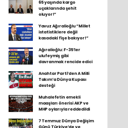
65 yaşında kargo
uçaklarında şehit
oluyor!”
Yavuz Ağıralioğlu “Millet
istatistiklere değil
kasadaki fişe bakıyor!”
Ağıralioğlu: F-35’ler
ulufeymiş gibi
davranmak rencide edici
Anahtar Parti’den A Milli
Takım’a Dünya Kupası
desteği
Muhalefetin emekli
maaşları önerisi AKP ve
MHP oylarıyla reddedildi
7 Temmuz Dünya Değişim
Günü Türkiye’de ve