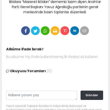
İktidara “Mazeret iktidarı” dememiz lazım diyen
Anahtar
Parti Genel Başkanı Yavuz Ağıralioğlu partisinin genel
merkezinde basın toplantısı düzenledi.
Albüme ifade bırak !
Bu albüme hiç ifade kullanılmamış ilk ifadeyi siz kullanın.
Okuyucu Yorumları
(0)
Gönder
Yorum yazarak Topluluk Kuralları’nı kabul etmiş bulunuyor ve
martigazetesi.com sitesine yaptığınız yorumunuzla ilgili doğrudan veya