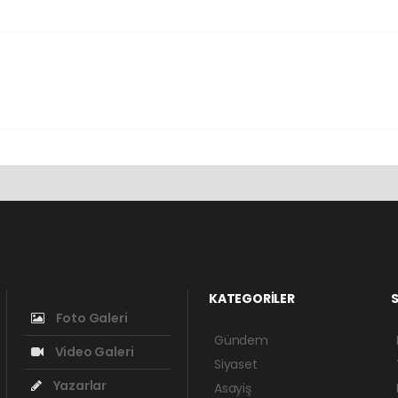
KATEGORİLER
S
Foto Galeri
Gündem
Video Galeri
Siyaset
Yazarlar
Asayiş