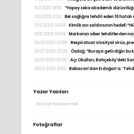
15.11.2023 18:55
“Yapay zeka akademik dürüstlüğü
01.11.2023 11:24
Bel sağlığını tehdit eden 10 hatalı 
10.10.2023 04:58
Kimlik avı saldırısının hedefi 
10.10.2023 02:54
Markanızı siber tehditlerden na
29.09.2023 00:58
Respiratuar sinsityal virüs, pr
03.07.2023 00:28
Özdağ: “Buraya getirdiğin bu ki
23.02.2023 03:35
Açı Okulları, Bahçeköy'deki Sar
08.02.2023 21:55
Babacan’dan Erdoğan’a: ‘Tehdit 
Yazar Yazıları
Bir kayıt bulunamadı.
Fotoğraflar