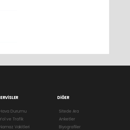
ERVİSLER
DİĞER
Hava Durumu
Sitede Ara
Yol ve Trafik
Anketler
Namaz Vakitleri
Biyografiler