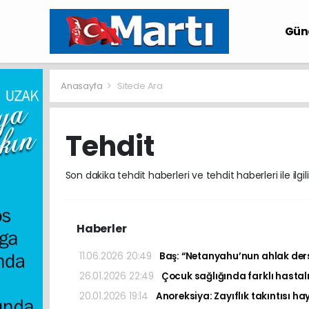
Gü
Anasayfa
Sitede Ara
Tehdit
Son dakika tehdit haberleri ve tehdit haberleri ile ilg
Haberler
11.06.2026 20:49
Baş: “Netanyahu’nun ahlak dersi
26.01.2026 22:49
Çocuk sağlığında farklı hastalık
20.01.2026 19:14
Anoreksiya: Zayıflık takıntısı hay