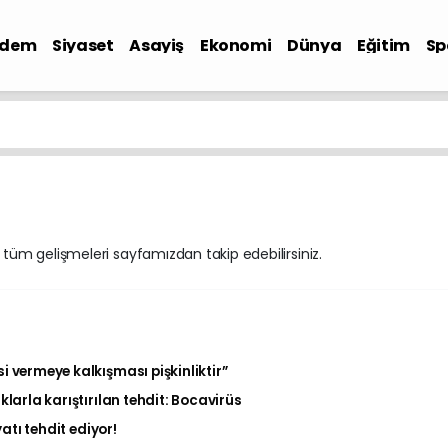
ndem
Siyaset
Asayiş
Ekonomi
Dünya
Eğitim
Sp
ili tüm gelişmeleri sayfamızdan takip edebilirsiniz.
 vermeye kalkışması pişkinliktir”
larla karıştırılan tehdit: Bocavirüs
atı tehdit ediyor!