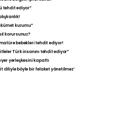
 tehdit ediyor”
alışkanlık!
“Hükümet kurumu”
sıl korursunuz?
ematüre bebekleri tehdit ediyor!
tleler Türk insanını tehdit ediyor”
ıyer yerleşkesini kapattı
diliyle böyle bir felaket yönetilmez’