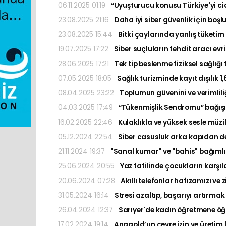
06.11.2025 01:19
“Uyuşturucu konusu Türkiye'yi cid
23.08.2025 21:16
Daha iyi siber güvenlik için boşl
23.08.2025 15:44
Bitki çaylarında yanlış tüketim 
19.07.2025 17:22
Siber suçluların tehdit aracı ev
28.06.2025 17:21
Tek tip beslenme fiziksel sağlığı 
07.05.2025 18:05
Sağlık turizminde kayıt dışılık 1,
08.04.2025 23:22
Toplumun güvenini ve verimlili
04.03.2025 17:49
“Tükenmişlik Sendromu” bağışıklı
16.02.2025 22:46
Kulaklıkla ve yüksek sesle müzik
05.12.2024 22:54
Siber casusluk arka kapıdan d
21.11.2024 19:37
"Sanal kumar" ve "bahis" bağımlılı
25.06.2024 20:55
Yaz tatilinde çocukların karşıla
20.06.2024 07:28
Akıllı telefonlar hafızamızı ve z
31.05.2024 16:14
Stresi azaltıp, başarıyı artırmak 
26.04.2024 12:37
Sarıyer'de kadın öğretmene öğr
17.02.2024 19:14
Anagold’un çevre izin ve üretim li