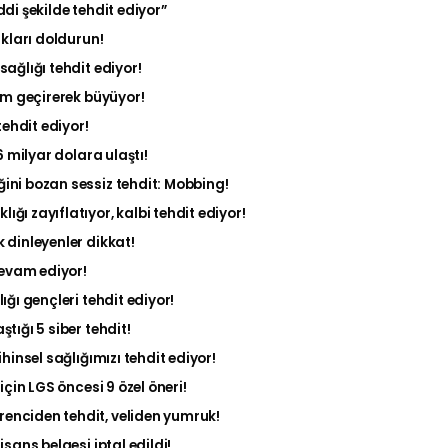
di şekilde tehdit ediyor”
ukları doldurun!
sağlığı tehdit ediyor!
rim geçirerek büyüyor!
tehdit ediyor!
6 milyar dolara ulaştı!
ğini bozan sessiz tehdit: Mobbing!
ğı zayıflatıyor, kalbi tehdit ediyor!
 dinleyenler dikkat!
evam ediyor!
ğı gençleri tehdit ediyor!
ştığı 5 siber tehdit!
ihinsel sağlığımızı tehdit ediyor!
için LGS öncesi 9 özel öneri!
enciden tehdit, veliden yumruk!
sans belgesi iptal edildi!