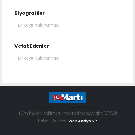
Biyografiler
Bir kayıt bulunamadı.
Vefat Edenler
Bir kayıt bulunamadı.
haber paketi
haber scripti
haber yazılımı
Tüm hakları saklı tutulmaktadır.Copyright 2026©
Haber Yazılımı:
Web Aksiyon ®