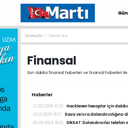
Gü
Anasayfa
Sitede Ara
Finansal
Son dakika finansal haberleri ve finansal haberleri ile
Haberler
27.03.2026 10:20
Hacklenen hesaplar için dakika
03.01.2025 18:37
Dava ve icra dolandırıcılığına dik
05.09.2024 18:22
DİKKAT: Dolandırıcılar telefon