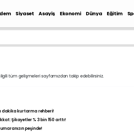
ndem
Siyaset
Asayiş
Ekonomi
Dünya
Eğitim
Sp
 ilgili tüm gelişmeleri sayfamızdan takip edebilirsiniz.
 dakika kurtarma rehberi!
kat: Şikayetler % 3 bin 150 arttı!
 numaranızın peşinde!