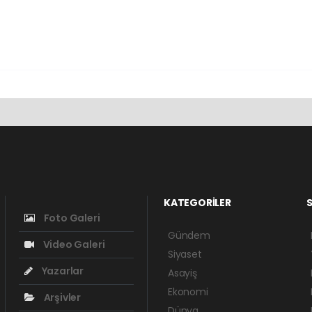
KATEGORİLER
S
Foto Galeri
Gündem
Video Galeri
Siyaset
Yazarlar
Asayiş
Ekonomi
Arşivler
Dünya