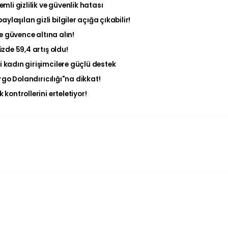
i gizlilik ve güvenlik hatası
laşılan gizli bilgiler açığa çıkabilir!
le güvence altına alın!
zde 59,4 artış oldu!
kadın girişimcilere güçlü destek
rgo Dolandırıcılığı"na dikkat!
kontrollerini erteletiyor!