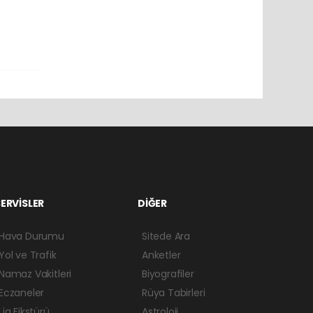
ERVİSLER
DİĞER
Hava Durumu
Sitede Ara
Yol ve Trafik
Anketler
Namaz Vakitleri
Biyografiler
Eczaneler
Rüya Tabirleri
Lig Fikstürü
Astroloji