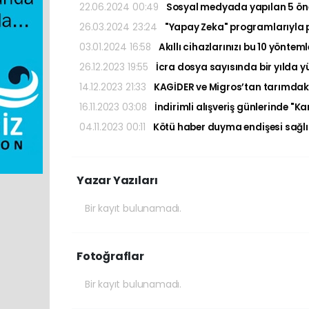
22.06.2024 00:49
Sosyal medyada yapılan 5 öneml
26.03.2024 23:24
"Yapay Zeka" programlarıyla pay
03.01.2024 16:58
Akıllı cihazlarınızı bu 10 yöntem
26.12.2023 19:55
İcra dosya sayısında bir yılda yü
14.12.2023 21:33
KAGİDER ve Migros’tan tarımdaki 
16.11.2023 03:08
İndirimli alışveriş günlerinde "Ka
04.11.2023 00:11
Kötü haber duyma endişesi sağlık 
Yazar Yazıları
Bir kayıt bulunamadı.
Fotoğraflar
Bir kayıt bulunamadı.