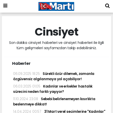
Cinsiyet
Son dakika cinsiyet haberleri ve cinsiyet haberleri ile ilgili
tüm gelişmeleri sayfamızdan takip edebilirsiniz.
Haberler
06.09.2025 18:25
Sürekli özür dilemek, zamanla
özgüvensiz algılanmaya yol açabiliyor!
06.03.2025 01:05
Kadınlar ve erkekler hastalık
sürecini neden farklı yaşıyor?
11.10.2024 23:08
Sebebi belirlenemeyen kısırlıkta
beslenmeye dikkat!
14.04.2024 00:57
31 Mart yerel seçimlerine "Kadınlar"