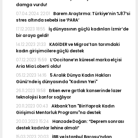
damga vurdu!
07.04.2024 22:01
Barem Araştırma: Türkiye’nin %87’si
stres altında sebebi ise ‘PARA’
17.12.2023 18:55
İş dünyasının güçlü kadınları İzmir’de
bir araya geldi!
14.12.2023 21:33
KAGİDER ve Migros’tan tarımdaki
kadın girişimcilere güçlü destek
07.12.2023 15:59
L’Occitane’ın küresel marka elçisi
Aria Mia Loberti oldu!
05.12.2023 14:16
5 Aralık Dünya Kadın Hakları
Günü’nde iş dünyasında "Kadının Yeri"
26.11.2023 19:58
Erken evre gırtlak kanserinde lazer
teknolojisi konfor sağlıyor
20.11.2023 00:43
Akbank'tan "BinYaprak Kadın
Girişimci Mentorluk Programı"na destek
20.03.2023 15:24
Hanzade Doğan: “Deprem sonrası
destek kadınlar lehine olmalı”
15.03.2023 20:03
İBB ve İstanbul Barosu’ndan