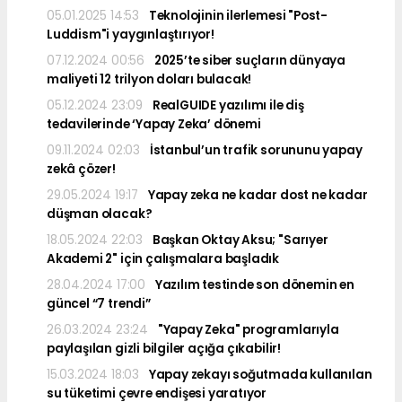
05.01.2025 14:53
Teknolojinin ilerlemesi "Post-
Luddism"i yaygınlaştırıyor!
07.12.2024 00:56
2025’te siber suçların dünyaya
maliyeti 12 trilyon doları bulacak!
05.12.2024 23:09
RealGUIDE yazılımı ile diş
tedavilerinde ‘Yapay Zeka’ dönemi
09.11.2024 02:03
İstanbul’un trafik sorununu yapay
zekâ çözer!
29.05.2024 19:17
Yapay zeka ne kadar dost ne kadar
düşman olacak?
18.05.2024 22:03
Başkan Oktay Aksu; "Sarıyer
Akademi 2" için çalışmalara başladık
28.04.2024 17:00
Yazılım testinde son dönemin en
güncel “7 trendi”
26.03.2024 23:24
"Yapay Zeka" programlarıyla
paylaşılan gizli bilgiler açığa çıkabilir!
15.03.2024 18:03
Yapay zekayı soğutmada kullanılan
su tüketimi çevre endişesi yaratıyor