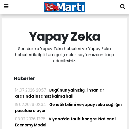
Yapay Zeka
Son dakika Yapay Zeka haberleri ve Yapay Zeka
haberleri ile ilgili tüm gelişmeleri sayfamızdan takip
edebilirsiniz.
Haberler
14.07.2026 20:57
Bugünün yalnızlığı, insanlar
arasında insansız kalma hali!
19.02.2026 02:34
Genetik bilimi ve yapay zeka sağlığın
pusulası oluyor!
08.02.2026 12:25
Viyana’da tarihi kongre: National
Economy Model