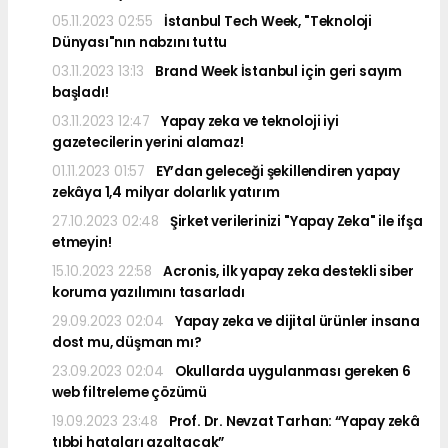
05.11.2023 02:55
İstanbul Tech Week, "Teknoloji
Dünyası"nın nabzını tuttu
03.11.2023 13:13
Brand Week İstanbul için geri sayım
başladı!
03.11.2023 12:47
Yapay zeka ve teknoloji iyi
gazetecilerin yerini alamaz!
01.11.2023 01:57
EY’dan geleceği şekillendiren yapay
zekâya 1,4 milyar dolarlık yatırım
27.10.2023 02:48
Şirket verilerinizi "Yapay Zeka" ile ifşa
etmeyin!
15.10.2023 22:58
Acronis, ilk yapay zeka destekli siber
koruma yazılımını tasarladı
29.09.2023 02:04
Yapay zeka ve dijital ürünler insana
dost mu, düşman mı?
23.09.2023 02:04
Okullarda uygulanması gereken 6
web filtreleme çözümü
19.09.2023 23:48
Prof. Dr. Nevzat Tarhan: “Yapay zekâ
tıbbi hataları azaltacak”