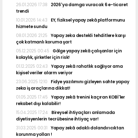
26.01.2026 17:38
2026'ya damga vuracak 6 e-ticaret
trendi
10.01.2026 14:43
EY, fiziksel yapay zekâ platformunu
hizmete sundu
08.01.2026 21:25
Yapay zeka destekli tehditlere karşı
çok katmanlı koruma şart
05.12.2025 00:45
Gölge yapay zekâ çalışanlar için
kolaylık, şirketler için risk!
01.12.2025 02:43
Yapay zekâ rahatlık sağlıyor ama
kişisel veriler alarm veriyor
23.06.2025 12:10
Fidye yazılımını gizleyen sahte yapay
zeka iş araçlarına dikkat!
01.05.2025 17:45
Yapay zekâ trenini kaçıran KOBİ'ler
rekabet dışı kalabilir!
15.04.2025 17:24
Bireysel ihtiyaçları anlamada
diyetisyenlerin tecrübesine ihtiyaç var!
31.03.2025 00:31
Yapay zekâ odaklı dolandırıcıktan
korunma yolları !