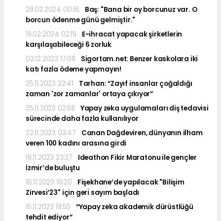
29.02.2024 00:16
Baş: "Bana bir oy borcunuz var. O
borcun ödenme günü gelmiştir."
19.02.2024 02:19
E-ihracat yapacak şirketlerin
karşılaşabileceği 6 zorluk
02.12.2023 17:09
Sigortam.net: Benzer kaskolara iki
katı fazla ödeme yapmayın!
25.11.2023 22:41
Tarhan: “Zayıf insanlar çoğaldığı
zaman 'zor zamanlar' ortaya çıkıyor”
25.11.2023 02:58
Yapay zeka uygulamaları diş tedavisi
sürecinde daha fazla kullanılıyor
22.11.2023 03:47
Canan Dağdeviren, dünyanın ilham
veren 100 kadını arasına girdi
19.11.2023 23:37
Ideathon Fikir Maratonu ile gençler
İzmir’de buluştu
16.11.2023 16:20
Fişekhane’de yapılacak "Bilişim
Zirvesi’23" için geri sayım başladı
15.11.2023 18:55
“Yapay zeka akademik dürüstlüğü
tehdit ediyor”