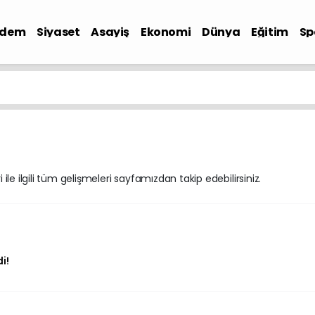
ndem
Siyaset
Asayiş
Ekonomi
Dünya
Eğitim
Sp
e ilgili tüm gelişmeleri sayfamızdan takip edebilirsiniz.
i!